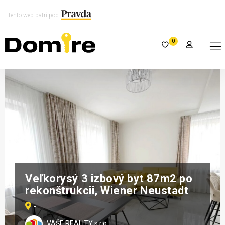
Tento web patrí pod
0
Veľkorysý 3 izbový byt 87m2 po
rekonštrukcii, Wiener Neustadt
-
VAŠE REALITY s.r.o.