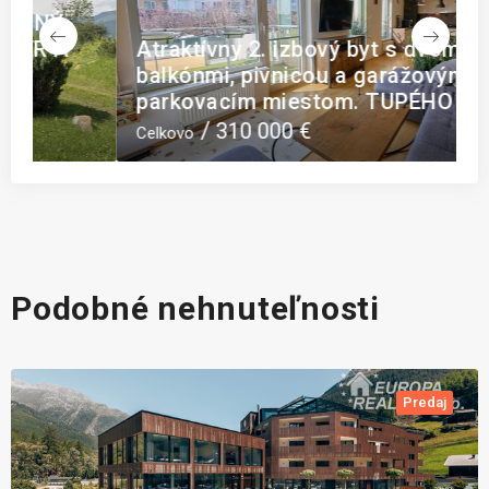
Atraktívny 2. izbový byt s dvomi
balkónmi, pivnicou a garážovým
parkovacím miestom. TUPÉHO ul.
S
310 000 €
Celkovo
C
Podobné nehnuteľnosti
Predaj