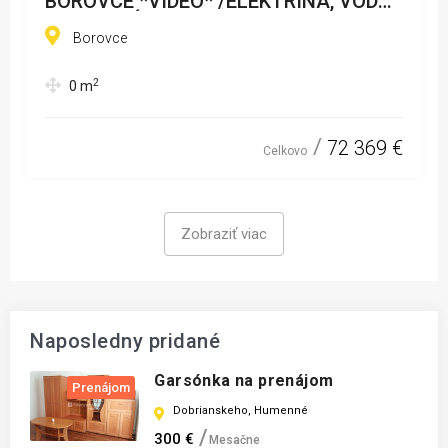
BOROVCE *VIDEO* /ELEKTRINA, VODA,
KANALIZÁCIA/
Borovce
2
0
m
72 369 €
Celkovo
Zobraziť viac
Naposledny pridané
Garsónka na prenájom
Prenájom
Dobrianskeho, Humenné
300 €
Mesačne