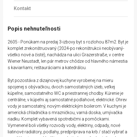
Kontakt
Popis nehnuteľnosti
2605 - Ponúkam na predaj 3-izbovy byt s rozlohou 87m2. Byt je
komplet zrekonštruovaný (2024-po rekonštrukcii neobývaný-
všetko nové a čisté), nachádza na ulici Grazerstraße, v centre
Wiener Neustadt, len pár metrov chôdze od hlavného námestia
s kaviarňami, reštauráciami a katedrálou.
Byt pozostáva z dizajnovej kuchyne vyrobenej na mieru
spojenej s obývačkou, dvoch samostatných izieb, veľkej
kúpeľne, samostatného WC a priestrannej chodby. Kúrenie je
centrálne, v kúpeľni aj samostatné podlahové, elektrické. Ohrev
vody je samostatný, novým elektrickým boilerom. V kuchyni je
americká chladnička s mrazničkou, varná doska, umývačka
riadku. Komplet vybavená spotrebičmi a pomôckami.
Vymenené boli všetky rozvody vody, elektriny, odpady, nové
liatinové radiátory, podlahy, predpríprava na krb / stačí vybrať a