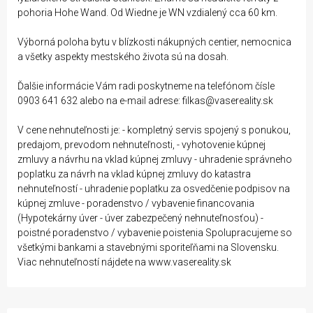
pohoria Hohe Wand. Od Wiedne je WN vzdialený cca 60 km.
Výborná poloha bytu v blízkosti nákupných centier, nemocnica
a všetky aspekty mestského života sú na dosah.
Ďalšie informácie Vám radi poskytneme na telefónom čísle
0903 641 632 alebo na e-mail adrese: filkas@vasereality.sk
V cene nehnuteľnosti je: - kompletný servis spojený s ponukou,
predajom, prevodom nehnuteľnosti, - vyhotovenie kúpnej
zmluvy a návrhu na vklad kúpnej zmluvy - uhradenie správneho
poplatku za návrh na vklad kúpnej zmluvy do katastra
nehnuteľností - uhradenie poplatku za osvedčenie podpisov na
kúpnej zmluve - poradenstvo / vybavenie financovania
(Hypotekárny úver - úver zabezpečený nehnuteľnosťou) -
poistné poradenstvo / vybavenie poistenia Spolupracujeme so
všetkými bankami a stavebnými sporiteľňami na Slovensku.
Viac nehnuteľností nájdete na www.vasereality.sk