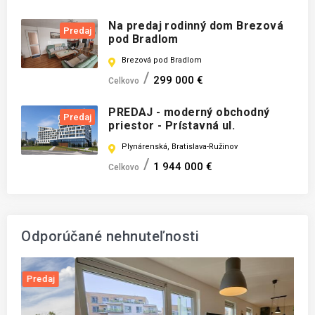
Na predaj rodinný dom Brezová
Predaj
pod Bradlom
Brezová pod Bradlom
299 000 €
Celkovo
PREDAJ - moderný obchodný
Predaj
priestor - Prístavná ul.
Plynárenská, Bratislava-Ružinov
1 944 000 €
Celkovo
Odporúčané nehnuteľnosti
j
Predaj