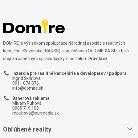
DOMIRE je výsledkom spolupráce Národnej asociácie realitných
kancelárií Slovenska (NARKS) a spoločnosti OUR MEDIA SR, ktorá
stojí za úspešným spravodajským portálom
Pravda.sk
Inzercia pre realitné kancelárie a developerov / podpora
Ingrid Škriňová
0911 074 376
info@domire.sk
Banerová reklama
Miriam Puhová
0905 719 106
mpuhova@ourmedia.sk
Obľúbené reality