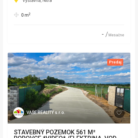
Výstavná, Nitra
2
0
m
-
Mesačne
Predaj
VAŠE REALITY s.r.o.
STAVEBNÝ POZEMOK 561 M²