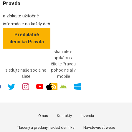
Pravda
a získajte užitočné
informácie na každý deň
Predplatné
denníka Pravda
stiahnite si
aplikáciu a
čítajte Pravdu
sledujte naše sociálne
pohodlne aj v
siete
mobile
O nás
Kontakty
Inzercia
Tlačený a predaný náklad denníka
Návštevnosť webu