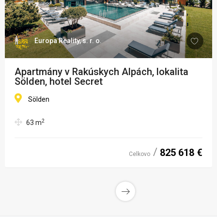
Europa Reality, s. r. o.
Apartmány v Rakúskych Alpách, lokalita
Sölden, hotel Secret
Sölden
2
63
m
825 618 €
Celkovo