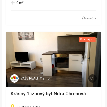
2
0
m
-
Mesačne
Prenájom
VAŠE REALITY s.r.o.
Krásny 1 izbový byt Nitra Chrenová