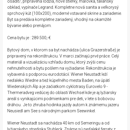
osadiť/, pripravená lodžia, nové stierky, maľovka, taliansky
obklad, vypínače Legrand. Kompletne nová sanita a veľkorysý
sprchový kút (100x200), moderné vstavané skrine a zariadenie.
Byt sa predáva kompletne zariadený, vhodný na okamžité
bývanie alebo prenájom.
Cena bytu je : 289.500,-€
Bytový dom, v ktorom sa byt nachádza (ulica Grazerstraße) je
pripravený na rekonštrukciu. V marci začínajú prvé práce. Celý
materiál a vizualizáciu vzhľadu domu, ktorý zvýši cenu
nehnuteľnosti a bytu pošlem na vyžiadanie. Rekonštrukcia je
vybavená s podporou eurodotácií. Wiener Neustadt leží
neďaleko Wiedne a tiež kúpeľného mesta Baden, na úpätí
Wiedenských Álp a je začiatkom cyklotrasy Eurovelo 9 -
Thermeradveg vedúcej do oblasti Wechsel kde je aj lyžiarsky
areál s vynikajúcimi podmienkami pre deti, v lete s bobovou
dráhou. Je to zhruba hodinka jazdy autom k známemu jazeru
Neusiedl am See s národným parkom Seewinkel.
Wiener Neustadt sa nachádza 40 km od Semeringu a od
lyžiarskeho strediska Stuhleck. Známe sú neďaleké ferraty z