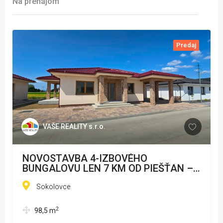
Na prenájom
Predaj
VAŠE REALITY s.r.o.
NOVOSTAVBA 4-IZBOVÉHO
BUNGALOVU LEN 7 KM OD PIEŠŤAN –
SOKOLOVCE
Sokolovce
2
98,5
m