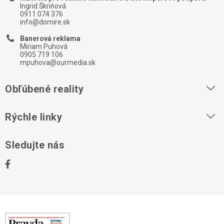
Ingrid Škriňová
0911 074 376
info@domire.sk
Banerová reklama
Miriam Puhová
0905 719 106
mpuhova@ourmedia.sk
Obľúbené reality
Byty na prenájom
Rýchle linky
Byty na predaj
O nás
Sledujte nás
Domy na predaj
Kontakt
Stavebné pozemky
Ochrana osobných údajov
Kancelárie na prenájom