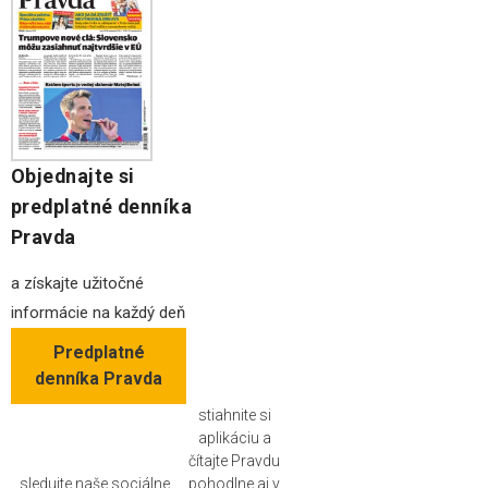
Objednajte si
predplatné denníka
Pravda
a získajte užitočné
informácie na každý deň
Predplatné
denníka Pravda
stiahnite si
aplikáciu a
čítajte Pravdu
sledujte naše sociálne
pohodlne aj v