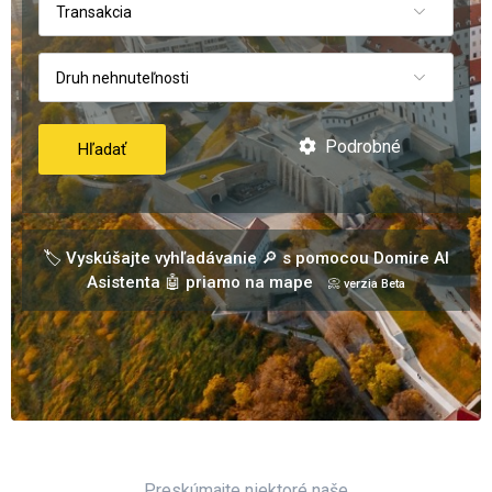
Transakcia
Druh nehnuteľnosti
Podrobné
Hľadať
🏷️ Vyskúšajte vyhľadávanie 🔎 s pomocou Domire AI
Asistenta 🤖 priamo na mape
📀 verzia Beta
Preskúmajte niektoré naše