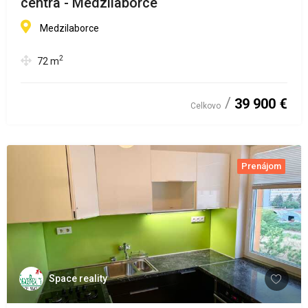
centra - Medzilaborce
Medzilaborce
2
72
m
39 900 €
Celkovo
Prenájom
Space reality