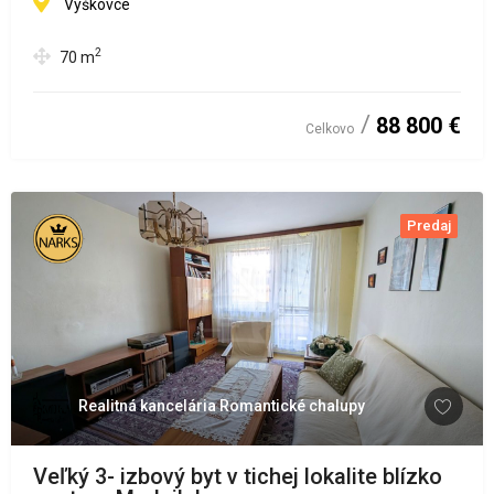
Vyškovce
2
70
m
88 800 €
Celkovo
Predaj
Realitná kancelária Romantické chalupy
Veľký 3- izbový byt v tichej lokalite blízko