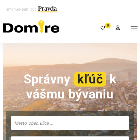
Tento web patrí pod
0
Správny
kľúč
k
vášmu bývaniu