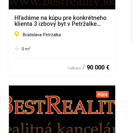
Hľadáme na kúpu pre konkrétneho
klienta 3 izbový byt v Petržalke
www.bestreality.sk
Bratislava-Petržalka
2
0
m
90 000 €
Celkovo
Kúpa