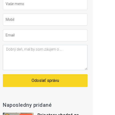
Odoslať správu
Naposledny pridané