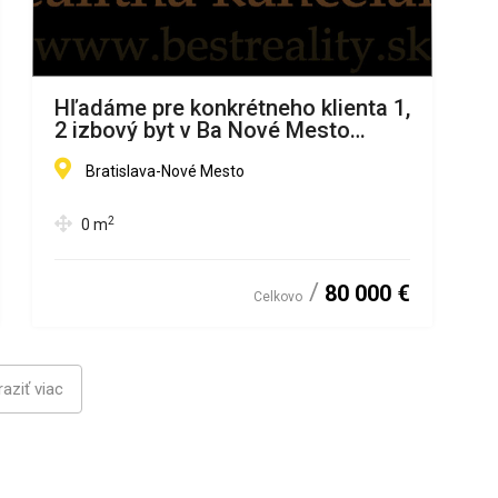
Hľadáme pre konkrétneho klienta 1,
2 izbový byt v Ba Nové Mesto
www.bestreality.sk
Bratislava-Nové Mesto
2
0
m
80 000 €
Celkovo
aziť viac