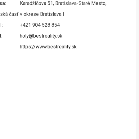
sa:
Karadžičova 51, Bratislava-Staré Mesto,
ká časť v okrese Bratislava I
l:
+421 904 528 854
l:
holy@bestreality.sk
https://www.bestreality.sk