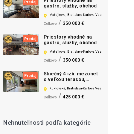
Priestory vhodné na
Predaj
gastro, služby, obchod
Matejkova, Bratislava-Karlova Ves
350 000 €
Celkovo
Priestory vhodné na
Predaj
gastro, služby, obchod
Matejkova, Bratislava-Karlova Ves
350 000 €
Celkovo
Slnečný 4 izb. mezonet
Predaj
s veľkou terasou,
krásne prostredie
Kuklovská, Bratislava-Karlova Ves
425 000 €
Celkovo
Nehnuteľnosti podľa kategórie