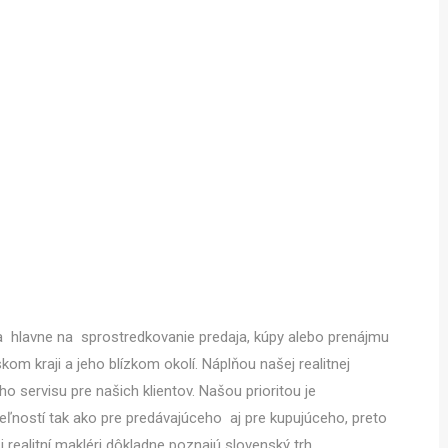
va hlavne na sprostredkovanie predaja, kúpy alebo prenájmu
skom kraji a jeho blízkom okolí. Náplňou našej realitnej
o servisu pre našich klientov. Našou prioritou je
ľností tak ako pre predávajúceho aj pre kupujúceho, preto
realitní makléri dôkladne poznajú slovenský trh