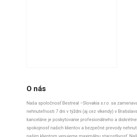
O nás
Naša spoločnosť Bestreal –Slovakia s.r.o. sa zameria
nehnuteľnosti 7 dni v týždni (aj cez víkendy) v Bratislav
kancelárie je poskytovanie profesionálneho a diskrétneh
spokojnosť našich klientov a bezpečné prevody nehnute
našim klientom venujeme maximálnu starostlivosť. Naši 