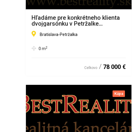
Hľadáme pre konkrétneho klienta
dvojgarsónku v Petržalke
www.eurobyt.sk
Bratislava-Petržalka
2
0
m
78 000 €
Celkovo
Kúpa