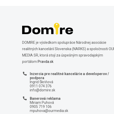
DOMIRE je výsledkom spolupráce Národnej asociácie
realitných kancelárií Slovenska (NARKS) a spoločnosti O
MEDIA SR, ktorá stojí za úspešným spravodajským
portálom
Pravda.sk
Inzercia pre realitné kancelárie a developerov /
podpora
Ingrid Škriňová
0911 074 376
info@domire.sk
Banerová reklama
Miriam Puhová
0905 719 106
mpuhova@ourmedia.sk