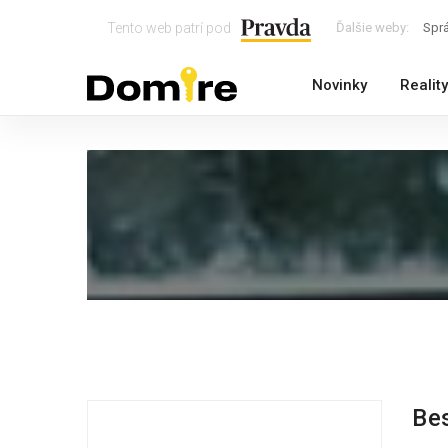
Tento web patrí pod
Ďalšie weby:
Spr
Novinky
Reality
Bes