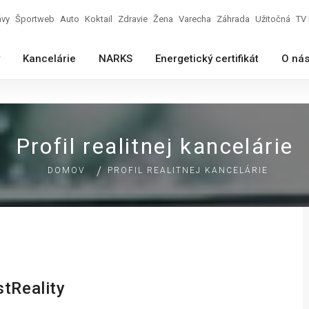
ávy
Športweb
Auto
Koktail
Zdravie
Žena
Varecha
Záhrada
Užitočná
TV 
Kancelárie
NARKS
Energetický certifikát
O ná
Profil realitnej kancelárie
DOMOV
PROFIL REALITNEJ KANCELÁRIE
tReality