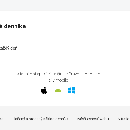
né denníka
 každý deň
stiahnite si aplikáciu a čítajte Pravdu pohodlne
aj v mobile
cia
Tlačený a predaný náklad denníka
Návštevnosť webu
Súťaže