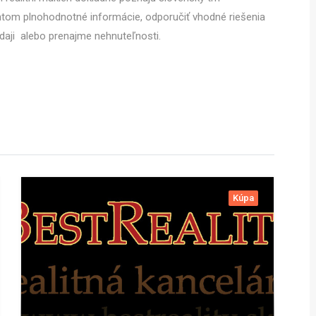
ientom plnohodnotné informácie, odporučiť vhodné riešenia
edaji alebo prenajme nehnuteľnosti.
Kúpa