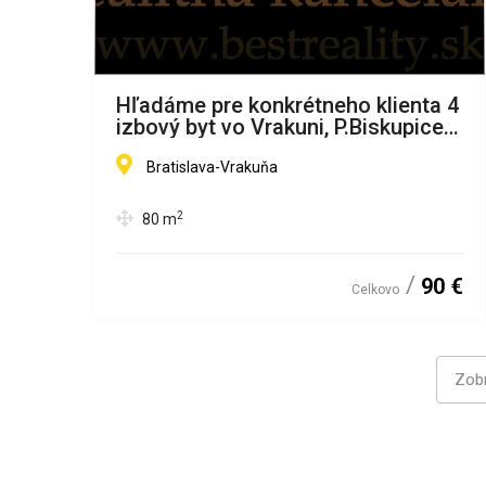
Hľadáme pre konkrétneho klienta 4
izbový byt vo Vrakuni, P.Biskupice
www.bestreality.sk
Bratislava-Vrakuňa
2
80
m
90 €
Celkovo
Zobr