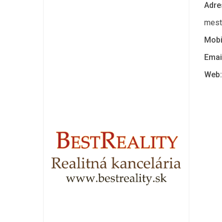
Adre
mests
Mobi
Emai
Web: