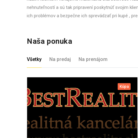
nehnuteľností a sú tak pripravení poskytnúť svojim kl
ich problémov a bezpečne ich sprevádzať pri kupé , pr
Naša ponuka
Všetky
Na predaj
Na prenájom
Kúpa