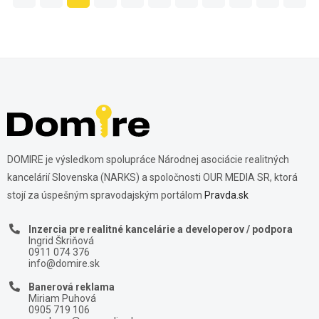
DOMIRE je výsledkom spolupráce Národnej asociácie realitných
kancelárií Slovenska (NARKS) a spoločnosti OUR MEDIA SR, ktorá
stojí za úspešným spravodajským portálom
Pravda.sk
Inzercia pre realitné kancelárie a developerov / podpora
Ingrid Škriňová
0911 074 376
info@domire.sk
Banerová reklama
Miriam Puhová
0905 719 106