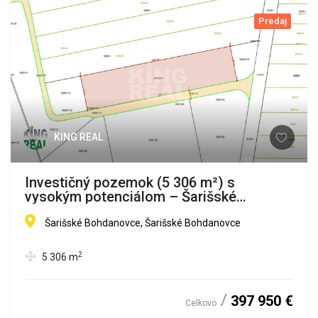
Predaj
KING REAL
Investičný pozemok (5 306 m²) s
vysokým potenciálom – Šarišské
Bohdanovce
Šarišské Bohdanovce, Šarišské Bohdanovce
2
5 306
m
397 950 €
Celkovo