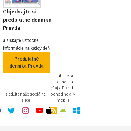
Objednajte si
predplatné denníka
Pravda
a získajte užitočné
informácie na každý deň
Predplatné
denníka Pravda
stiahnite si
aplikáciu a
čítajte Pravdu
sledujte naše sociálne
pohodlne aj v
siete
mobile