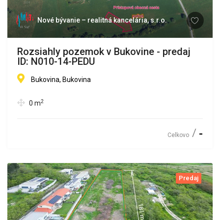
Nové bývanie – realitná kancelária, s.r.o.
Rozsiahly pozemok v Bukovine - predaj
ID: N010-14-PEDU
Bukovina, Bukovina
2
0
m
-
Celkovo
Predaj