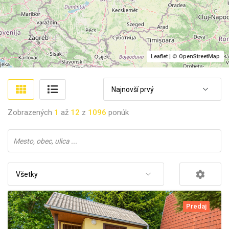
Leaflet
| ©
OpenStreetMap
Najnovší prvý
Zobrazených
1
až
12
z
1096
ponúk
Všetky
Predaj