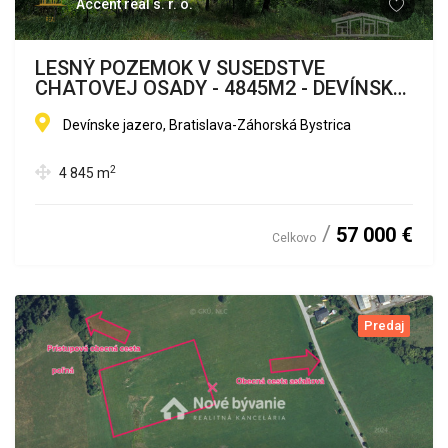
Accent real s. r. o.
LESNÝ POZEMOK V SUSEDSTVE
CHATOVEJ OSADY - 4845M2 - DEVÍNSKE
JAZERO
Devínske jazero, Bratislava-Záhorská Bystrica
2
4 845
m
57 000 €
Celkovo
Predaj