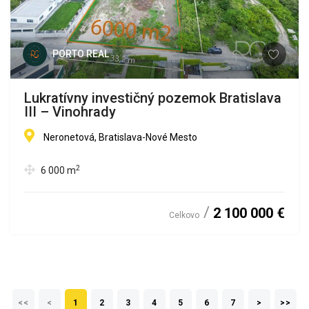
PORTO REAL
Lukratívny investičný pozemok Bratislava
III – Vinohrady
Neronetová, Bratislava-Nové Mesto
2
6 000
m
2 100 000 €
Celkovo
<<
<
1
2
3
4
5
6
7
>
>>