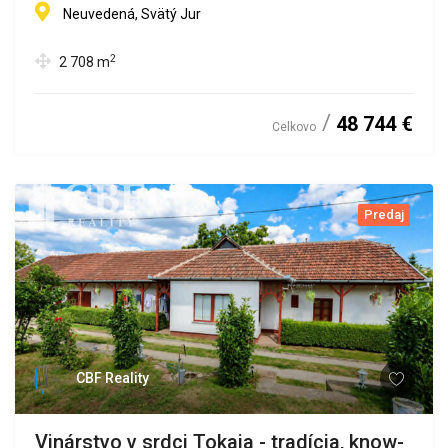
Neuvedená, Svätý Jur
2
2 708
m
48 744 €
Celkovo
Predaj
CBF Reality
Vinárstvo v srdci Tokaja - tradícia, know-