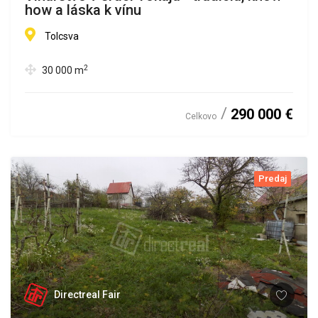
how a láska k vínu
Tolcsva
2
30 000
m
290 000 €
Celkovo
Predaj
Directreal Fair