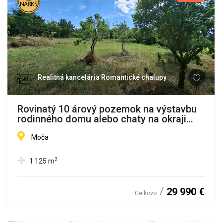
Realitná kancelária Romantické chalupy
Rovinatý 10 árový pozemok na výstavbu
rodinného domu alebo chaty na okraji
obce Moča
Moča
2
1 125
m
29 990 €
Celkovo