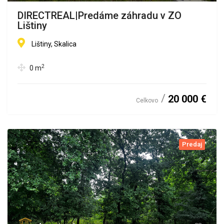
DIRECTREAL|Predáme záhradu v ZO
Lištiny
Lištiny, Skalica
2
0
m
20 000 €
Celkovo
Predaj