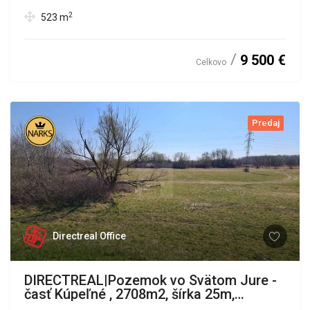
2
523
m
9 500 €
Celkovo
Predaj
Directreal Office
DIRECTREAL|Pozemok vo Svätom Jure -
časť Kúpeľné , 2708m2, šírka 25m,
pozemok vhodný na záhradníctvo