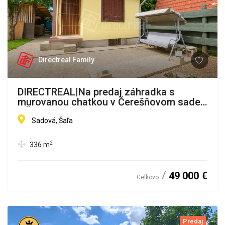
Directreal Family
DIRECTREAL|Na predaj záhradka s
murovanou chatkou v Čerešňovom sade
v Šali
Sadová, Šaľa
2
336
m
49 000 €
Celkovo
Predaj