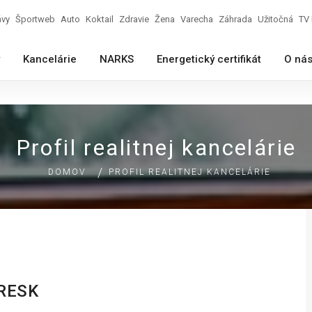
ávy
Športweb
Auto
Koktail
Zdravie
Žena
Varecha
Záhrada
Užitočná
TV 
Kancelárie
NARKS
Energetický certifikát
O ná
Profil realitnej kancelárie
DOMOV
PROFIL REALITNEJ KANCELÁRIE
RESK