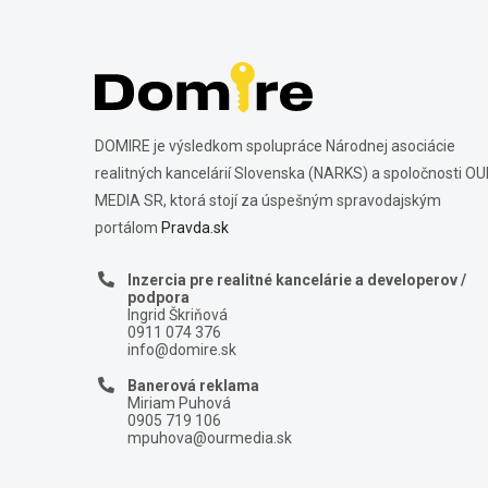
DOMIRE je výsledkom spolupráce Národnej asociácie
realitných kancelárií Slovenska (NARKS) a spoločnosti O
MEDIA SR, ktorá stojí za úspešným spravodajským
portálom
Pravda.sk
Inzercia pre realitné kancelárie a developerov /
podpora
Ingrid Škriňová
0911 074 376
info@domire.sk
Banerová reklama
Miriam Puhová
0905 719 106
mpuhova@ourmedia.sk