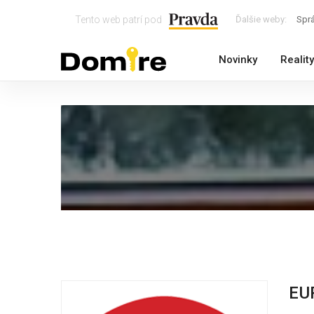
Tento web patrí pod
Ďalšie weby:
Spr
Novinky
Reality
EU