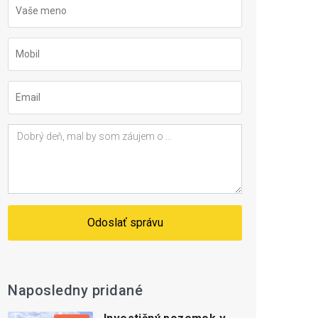
Odoslať správu
Naposledny pridané