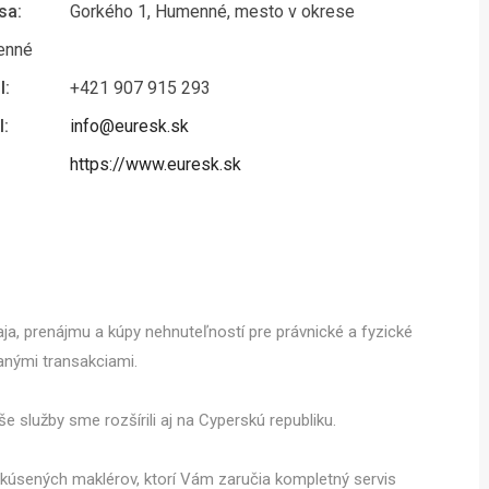
sa:
Gorkého 1, Humenné, mesto v okrese
enné
l:
+421 907 915 293
l:
info@euresk.sk
https://www.euresk.sk
aja, prenájmu a kúpy nehnuteľností pre právnické a fyzické
anými transakciami.
 služby sme rozšírili aj na Cyperskú republiku.
skúsených maklérov, ktorí Vám zaručia kompletný servis