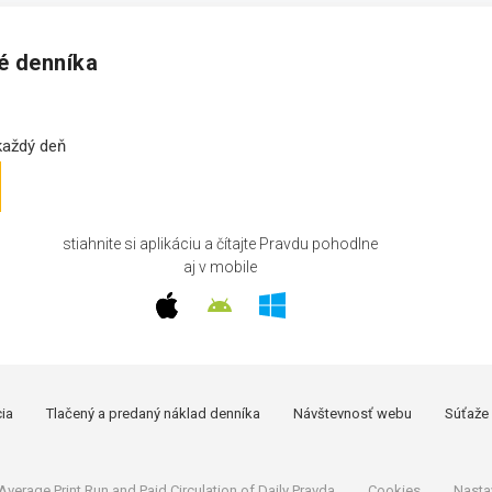
né denníka
 každý deň
stiahnite si aplikáciu a čítajte Pravdu pohodlne
aj v mobile
cia
Tlačený a predaný náklad denníka
Návštevnosť webu
Súťaže
Average Print Run and Paid Circulation of Daily Pravda
Cookies
Nasta