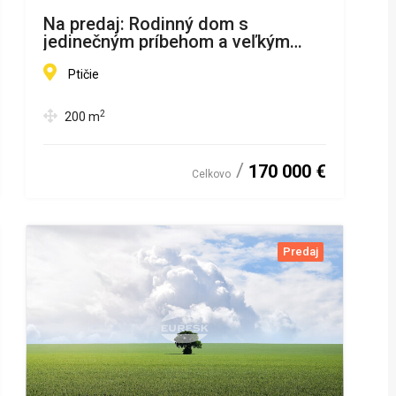
Na predaj: Rodinný dom s
jedinečným príbehom a veľkým
potenciálom – Ptičie
Ptičie
2
200
m
170 000 €
Celkovo
Predaj