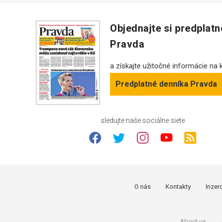
Objednajte si predplat
Pravda
a získajte užitočné informácie na
Predplatné denníka Pravda
sledujte naše sociálne siete
O nás
Kontakty
Inzer
About us