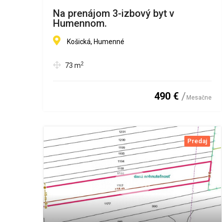
Na prenájom 3-izbový byt v
Humennom.
Košická, Humenné
2
73
m
490 €
Mesačne
Predaj