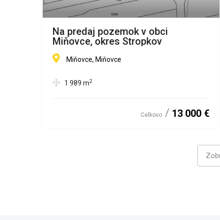
Na predaj pozemok v obci
Miňovce, okres Stropkov
Miňovce, Miňovce
2
1 989
m
13 000 €
Celkovo
Zobr