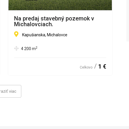
Na predaj stavebný pozemok v
Michalovciach.
Kapušianska, Michalovce
2
4 200
m
1 €
Celkovo
aziť viac