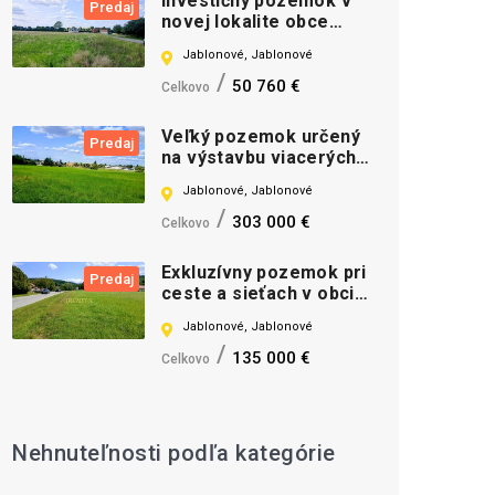
Investičný pozemok v
Predaj
novej lokalite obce
Jablonové
Jablonové, Jablonové
50 760 €
Celkovo
Veľký pozemok určený
Predaj
na výstavbu viacerých
RD Jablonové
Jablonové, Jablonové
303 000 €
Celkovo
Exkluzívny pozemok pri
Predaj
ceste a sieťach v obci
Jablonové
Jablonové, Jablonové
135 000 €
Celkovo
Nehnuteľnosti podľa kategórie