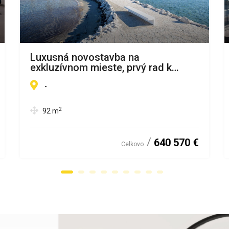
Luxusná novostavba na
exkluzívnom mieste, prvý rad k
moru, Chorvátsko - Zaton
-
2
92
m
640 570 €
Celkovo