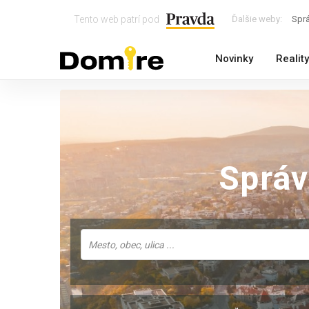
Tento web patrí pod
Ďalšie weby:
Spr
Novinky
Reality
Sprá