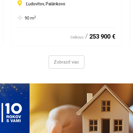
Ľudovítov, Palárikovo
2
90
m
253 900 €
Celkovo
Zobraziť viac