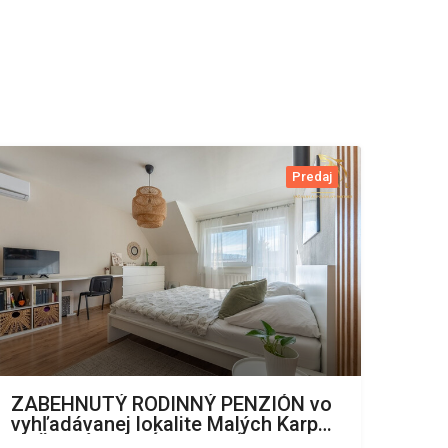
Predaj
ZABEHNUTÝ RODINNÝ PENZIÓN vo
vyhľadávanej lokalite Malých Karpát,
VAŠA VÝHODNÁ INVESTÍCIA DO