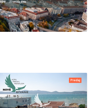
mape
📀 verzia Beta
Predaj