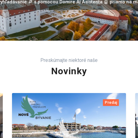
 vyhľadávanie 🔎 s pomocou Domire AI Asistenta 🤖 priamo na 
Preskúmajte niektoré naše
Novinky
Predaj