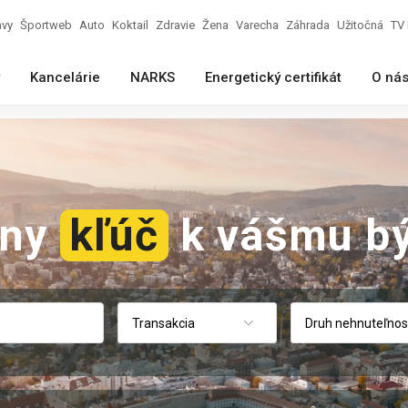
ávy
Športweb
Auto
Koktail
Zdravie
Žena
Varecha
Záhrada
Užitočná
TV 
Kancelárie
NARKS
Energetický certifikát
O ná
vny
kľúč
k vášmu bý
Transakcia
Druh nehnuteľnos