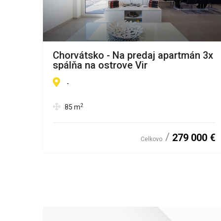
,
Chorvátsko - Na predaj apartmán 3x
spálňa na ostrove Vir
-
2
85
m
00 €
279 000 €
Celkovo