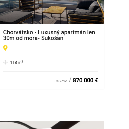
Chorvátsko - Luxusný apartmán len
Cho
30m od mora- Sukošan
len
-
-
2
118
m
8
870 000 €
Celkovo