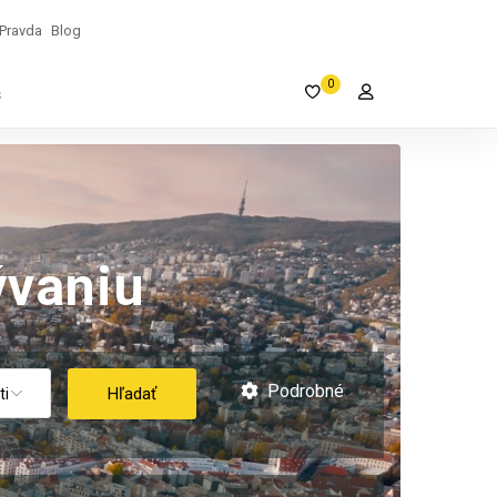
Pravda
Blog
0
s
vaniu
Podrobné
Hľadať
ti