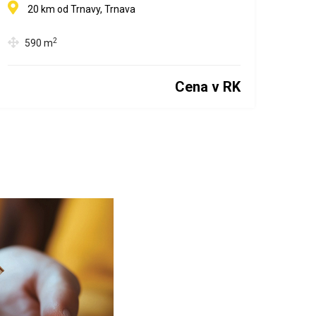
BUDÚCNOSTI
20 km od Trnavy, Trnava
2
590
m
Cena v RK