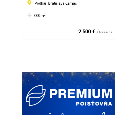
Podháj , Bratislava-Lamač
2
388
m
2 500 €
Mesačne