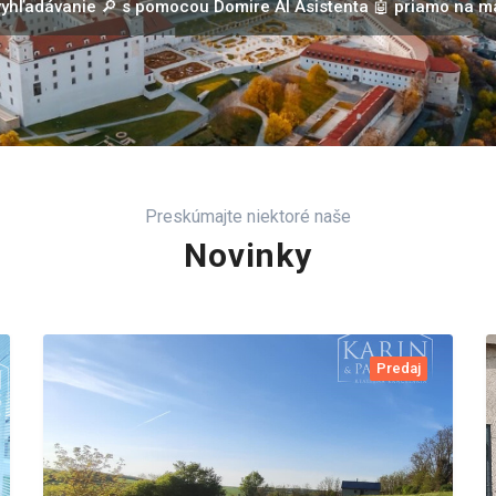
 vyhľadávanie 🔎 s pomocou Domire AI Asistenta 🤖 priamo na 
Preskúmajte niektoré naše
Novinky
Predaj