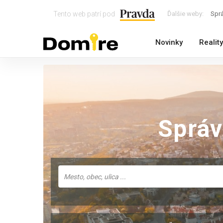
Tento web patrí pod
Ďalšie weby:
Spr
Novinky
Reality
Sprá