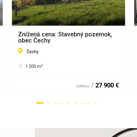
Znížená cena: Stavebný pozemok,
obec Čechy
Čechy
2
1 200
m
27 900 €
Celkovo