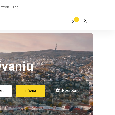
Pravda
Blog
0
s
vaniu
Podrobné
Hľadať
ti