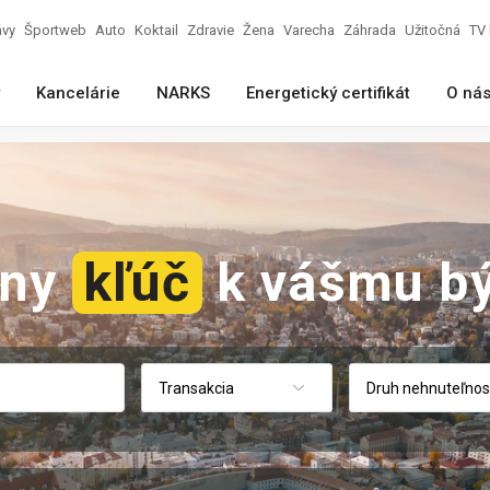
ávy
Športweb
Auto
Koktail
Zdravie
Žena
Varecha
Záhrada
Užitočná
TV 
Kancelárie
NARKS
Energetický certifikát
O ná
vny
kľúč
k vášmu bý
Transakcia
Druh nehnuteľnos