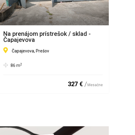
Na prenájom prístrešok / sklad -
HALO
Čapajevova
Lev
Čapajevova, Prešov
L
2
86
m
4
327 €
Mesačne