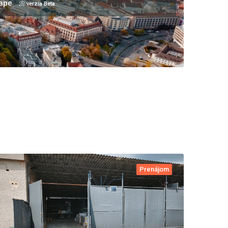
mape
📀 verzia Beta
Prenájom