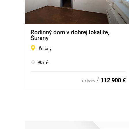
om
Rodinný dom v dobrej lokalite,
NE
Šurany
Šurany
2
90
m
00 €
112 900 €
Celkovo