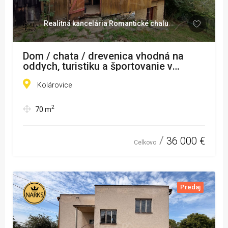
Realitná kancelária Romantické chalupy
Dom / chata / drevenica vhodná na
oddych, turistiku a športovanie v
Kolároviciach pri Bytči na predaj
Kolárovice
2
70
m
36 000 €
Celkovo
Predaj