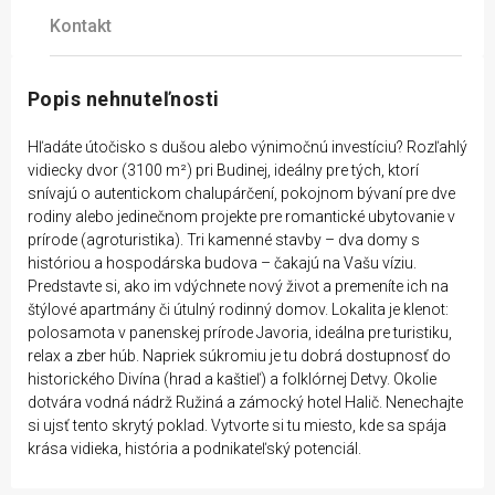
Kontakt
Popis nehnuteľnosti
Hľadáte útočisko s dušou alebo výnimočnú investíciu? Rozľahlý
vidiecky dvor (3100 m²) pri Budinej, ideálny pre tých, ktorí
snívajú o autentickom chalupárčení, pokojnom bývaní pre dve
rodiny alebo jedinečnom projekte pre romantické ubytovanie v
prírode (agroturistika). Tri kamenné stavby – dva domy s
históriou a hospodárska budova – čakajú na Vašu víziu.
Predstavte si, ako im vdýchnete nový život a premeníte ich na
štýlové apartmány či útulný rodinný domov. Lokalita je klenot:
polosamota v panenskej prírode Javoria, ideálna pre turistiku,
relax a zber húb. Napriek súkromiu je tu dobrá dostupnosť do
historického Divína (hrad a kaštieľ) a folklórnej Detvy. Okolie
dotvára vodná nádrž Ružiná a zámocký hotel Halič. Nenechajte
si ujsť tento skrytý poklad. Vytvorte si tu miesto, kde sa spája
krása vidieka, história a podnikateľský potenciál.