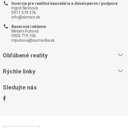
Inzercia pre realitné kancelárie a developerov / podpora
Ingrid Škriňová
0911 074 376
info@domire.sk
Banerová reklama
Miriam Puhová
0905 719 106
mpuhova@ourmedia.sk
Obľúbené reality
Byty na prenájom
Rýchle linky
Byty na predaj
O nás
Sledujte nás
Domy na predaj
Kontakt
Stavebné pozemky
Ochrana osobných údajov
Kancelárie na prenájom