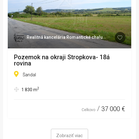
Realitná kancelária Romantické chalupy
Pozemok na okraji Stropkova- 18á
rovina
Šandal
2
1 830
m
37 000 €
Celkovo
Zobraziť viac