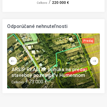
220 000 €
Celkovo
Odporúčané nehnuteľnosti
j
Predaj
re
ARSIP REALITY ponúka na predaj
A
stavebný pozemok v Humennom
r
73 000 €
Celkovo
C