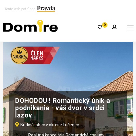
Tento web patrí pod
0
DOHODOU ! Romantický únik a
podnikanie - váš dvor v srdci
lazov
Budiná, obec v okrese Lučenec
Realitná kancelária Romantické chalupy