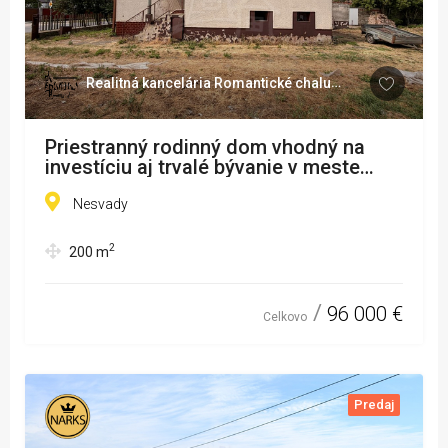
Realitná kancelária Romantické chalupy
Priestranný rodinný dom vhodný na
investíciu aj trvalé bývanie v meste
Nesvady
Nesvady
2
200
m
96 000 €
Celkovo
Predaj