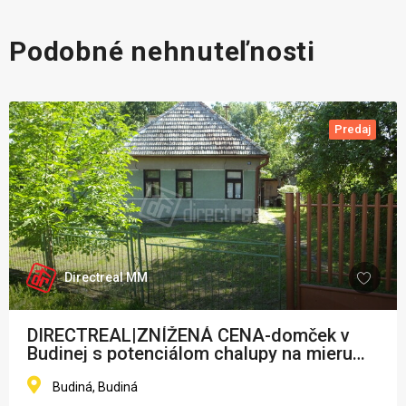
Podobné nehnuteľnosti
Predaj
Directreal MM
DIRECTREAL|ZNÍŽENÁ CENA-domček v
Budinej s potenciálom chalupy na mieru
obklopenej zeleňou a kľudom
Budiná, Budiná