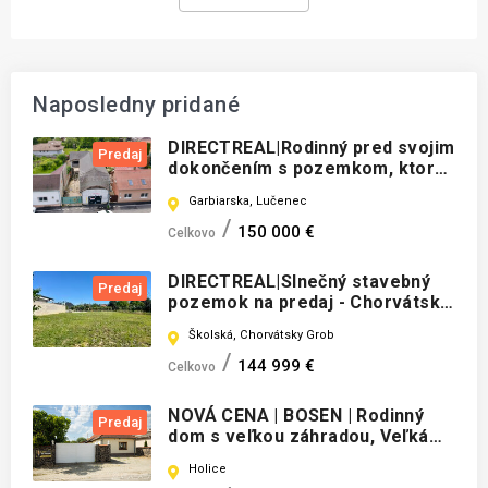
Naposledny pridané
DIRECTREAL|Rodinný pred svojim
Predaj
dokončením s pozemkom, ktorý
zabezpečí pokojný relax aj v
Garbiarska, Lučenec
ruchu mesta.
150 000 €
Celkovo
DIRECTREAL|Slnečný stavebný
Predaj
pozemok na predaj - Chorvátsky
Grob
Školská, Chorvátsky Grob
144 999 €
Celkovo
NOVÁ CENA | BOSEN | Rodinný
Predaj
dom s veľkou záhradou, Veľká
Budafa
Holice