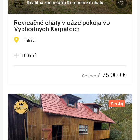
Realitná kancelária Romantické chalupy
Rekreačné chaty v oáze pokoja vo
Východných Karpatoch
Palota
2
100
m
75 000 €
Celkovo
Predaj