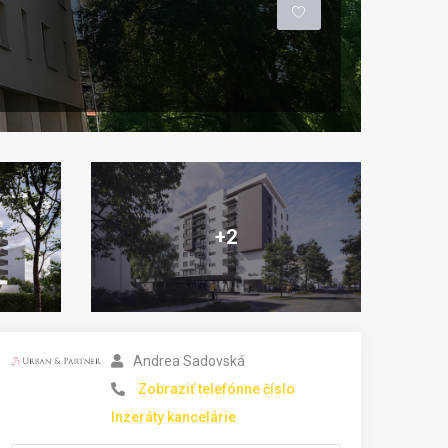
+2
Andrea Sadovská
Zobraziť telefónne číslo
Inzeráty kancelárie