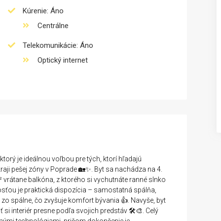
Kúrenie: Áno
Prenájom
Predaj
Centrálne
Telekomunikácie: Áno
Optický internet
torý je ideálnou voľbou pre tých, ktorí hľadajú
aji pešej zóny v Poprade 🏡✨. Byt sa nachádza na 4.
rátane balkóna, z ktorého si vychutnáte ranné slnko
sťou je praktická dispozícia – samostatná spálňa,
j zo spálne, čo zvyšuje komfort bývania 👍. Navyše, byt
si interiér presne podľa svojich predstáv 🛠️🎨. Celý