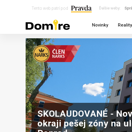
Tento web patrí pod
Ďalšie weby:
Spr
Novinky
Reality
SKOLAUDOVANÉ - Nový 
okraji pešej zóny na u