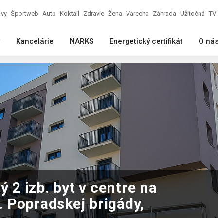
ávy
Športweb
Auto
Koktail
Zdravie
Žena
Varecha
Záhrada
Užitočná
TV 
Kancelárie
NARKS
Energetický certifikát
O ná
2 izb. byt v centre na
l. Popradskej brigády,