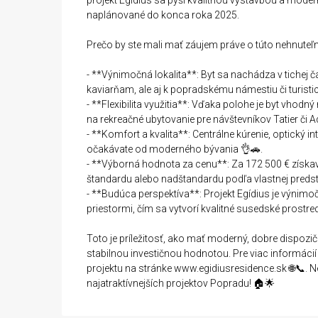
projekt Egídius sa pýši kvalitnou výstavbou a mode
naplánované do konca roka 2025.
Prečo by ste mali mať záujem práve o túto nehnuteľ
- **Výnimočná lokalita**: Byt sa nachádza v tichej
kaviarňam, ale aj k popradskému námestiu či turisti
- **Flexibilita využitia**: Vďaka polohe je byt vhodný
na rekreačné ubytovanie pre návštevníkov Tatier či Aq
- **Komfort a kvalita**: Centrálne kúrenie, optický in
očakávate od moderného bývania 👌🚗.
- **Výborná hodnota za cenu**: Za 172 500 € získa
štandardu alebo nadštandardu podľa vlastnej predst
- **Budúca perspektíva**: Projekt Egídius je výni
priestormi, čím sa vytvorí kvalitné susedské prostr
Toto je príležitosť, ako mať moderný, dobre dispozič
stabilnou investičnou hodnotou. Pre viac informáci
projektu na stránke www.egidiusresidence.sk 🌐📞. 
najatraktívnejších projektov Popradu! 🏠🌟