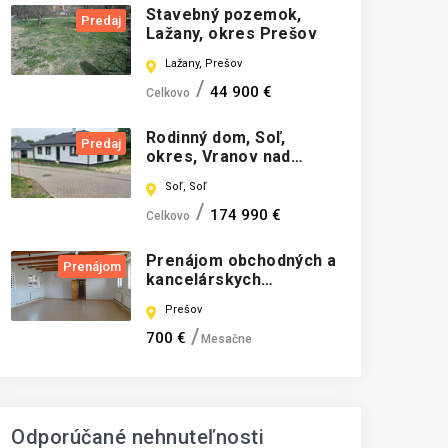
Stavebný pozemok,
Predaj
Lažany, okres Prešov
Lažany, Prešov
44 900 €
Celkovo
Rodinný dom, Soľ,
Predaj
okres, Vranov nad
Topľou, Reziden.
Soľ, Soľ
bývanie, posledný dom
174 990 €
Celkovo
Prenájom obchodných a
Prenájom
kancelárskych
priestorov, Giraltovce,
Prešov
okres Svidník
700 €
Mesačne
Odporúčané nehnuteľnosti