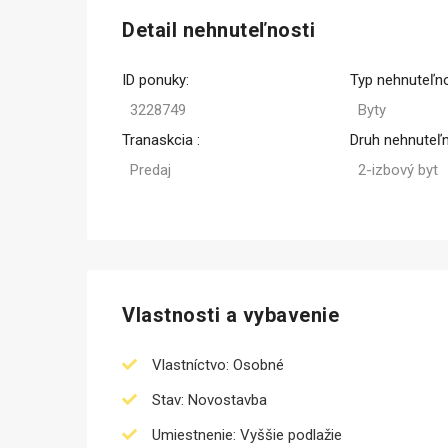
Detail nehnuteľnosti
ID ponuky:
Typ nehnuteľno
3228749
Byty
Tranaskcia :
Druh nehnuteľn
Predaj
2-izbový byt
Vlastnosti a vybavenie
Vlastníctvo: Osobné
Stav: Novostavba
Umiestnenie: Vyššie podlažie