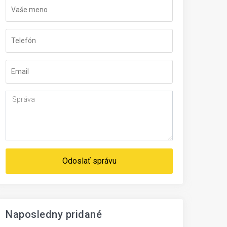
Odoslať správu
Naposledny pridané