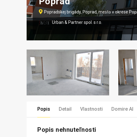
Poprad
Popradskej brigády, Poprad, mesto v okrese Po
Urban & Partner spol. s r.o.
Popis
Detail
Vlastnosti
Domire AI
Popis nehnuteľnosti