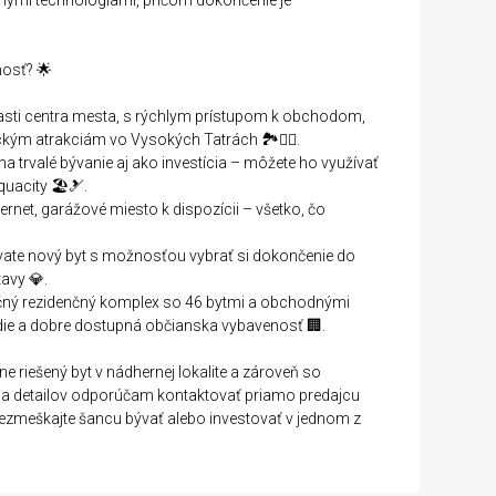
rnými technológiami, pričom dokončenie je
nosť? 🌟
 časti centra mesta, s rýchlym prístupom k obchodom,
ckým atrakciám vo Vysokých Tatrách 🏞️🚶‍♂️.
 na trvalé bývanie aj ako investícia – môžete ho využívať
uacity 🏖️🎿.
ternet, garážové miesto k dispozícii – všetko, čo
vate nový byt s možnosťou vybrať si dokončenie do
avy 💎.
močný rezidenčný komplex so 46 bytmi a obchodnými
edie a dobre dostupná občianska vybavenosť 🏢.
ne riešený byt v nádhernej lokalite a zároveň so
í a detailov odporúčam kontaktovať priamo predajcu
Nezmeškajte šancu bývať alebo investovať v jednom z