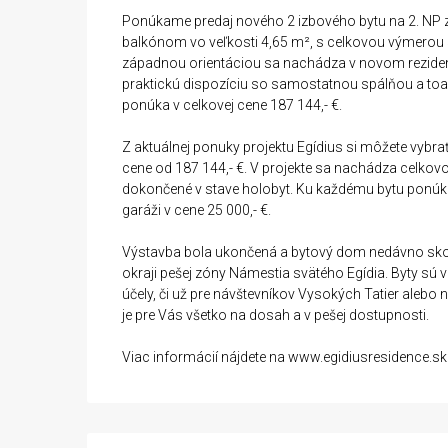
Ponúkame predaj nového 2 izbového bytu na 2. NP z
balkónom vo veľkosti 4,65 m², s celkovou výmerou 
západnou orientáciou sa nachádza v novom rezidenč
praktickú dispozíciu so samostatnou spálňou a toa
ponúka v celkovej cene 187 144,- €.
Z aktuálnej ponuky projektu Egídius si môžete vybra
cene od 187 144,- €. V projekte sa nachádza celkovo
dokončené v stave holobyt. Ku každému bytu ponú
garáži v cene 25 000,- €.
Výstavba bola ukončená a bytový dom nedávno sko
okraji pešej zóny Námestia svätého Egídia. Byty sú 
účely, či už pre návštevníkov Vysokých Tatier alebo 
je pre Vás všetko na dosah a v pešej dostupnosti.
Viac informácií nájdete na www.egidiusresidence.sk