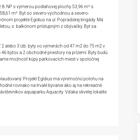
 8. NP s výmerou podlahovej plochy 53,96 m² s
58,61 m². Byt so severo-východnou a severo-
nom projekte Egídius na ul. Popradskej brigády. Má
letou, s balkónom prístupným z obývačky. Byt sa
ť 2 alebo 3 izb. byty vo výmerách od 47 m2 do 75 m2 v
 46 bytov a 2 obchodné priestory na prízemí. Byty budú
kame možnosť kúpy parkovacích miest v spoločnej
laudovaný. Projekt Egídius má výnimočnú polohu na
vhodné rovnako na trvalé bývanie ako aj na rekreačné
návštevníkov aquaparku Aquacity. Vďaka skvelej lokalite