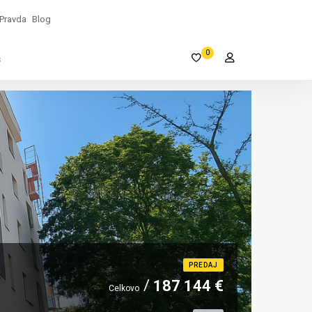
Pravda
Blog
0
s
PREDAJ
187 144 €
Celkovo