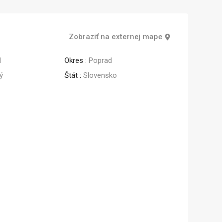
Zobraziť na externej mape
d
Okres :
Poprad
ý
Štát :
Slovensko