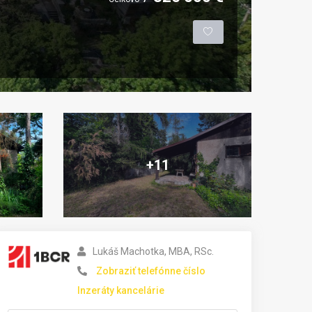
+11
Lukáš Machotka, MBA, RSc.
Zobraziť telefónne číslo
Inzeráty kancelárie