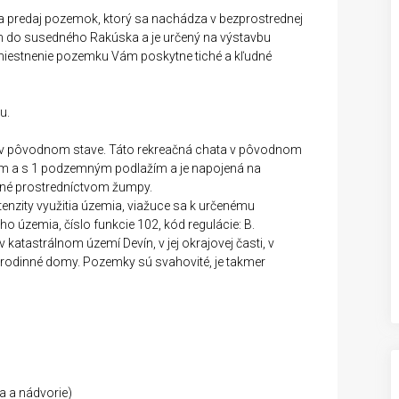
 predaj pozemok, ktorý sa nachádza v bezprostrednej
om do susedného Rakúska a je určený na výstavbu
miestnenie pozemku Vám poskytne tiché a kľudné
u.
 v pôvodnom stave. Táto rekreačná chata v pôvodnom
ým a s 1 podzemným podlažím a je napojená na
šené prostredníctvom žumpy.
enzity využitia územia, viažuce sa k určenému
 územia, číslo funkcie 102, kód regulácie: B.
atastrálnom území Devín, v jej okrajovej časti, v
é rodinné domy. Pozemky sú svahovité, je takmer
a a nádvorie)