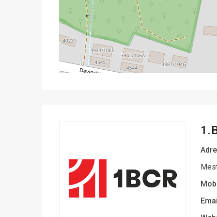
1.
Adre
Mest
Mobi
Emai