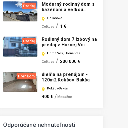
Moderný rodinný dom s
Predaj
bazénom a veľkou
garážou -
Golianovo
REZERVOVANE
1 €
Celkovo
Rodinný dom 7 izbový na
Predaj
predaj v Hornej Vsi
Horná Ves, Horná Ves
200 000 €
Celkovo
dielňa na prenájom -
Prenájom
120m2 Kokšov-Bakša
Kokšov-Bakša
400 €
Mesačne
Odporúčané nehnuteľnosti