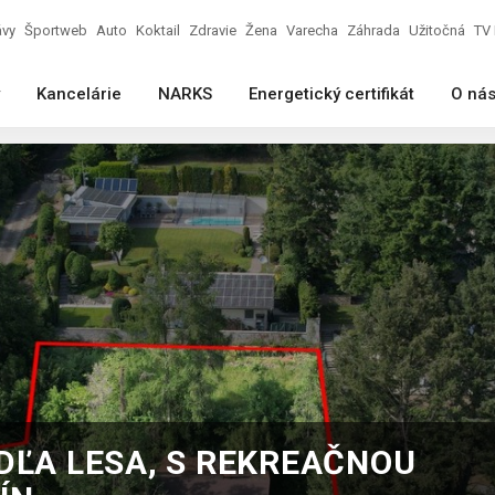
ávy
Športweb
Auto
Koktail
Zdravie
Žena
Varecha
Záhrada
Užitočná
TV 
Kancelárie
NARKS
Energetický certifikát
O ná
DĽA LESA, S REKREAČNOU