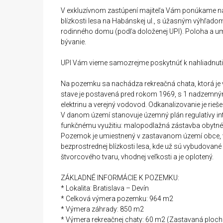
V exkluzívnom zastúpení majiteľa Vám ponúkame na
blízkosti lesa na Habánskej ul., s úžasným výhľad
rodinného domu (podľa doloženej UPI). Poloha a u
bývanie.
UPI Vám vieme samozrejme poskytnúť k nahliadnuti
Na pozemku sa nachádza rekreačná chata, ktorá je
stave je postavená pred rokom 1969, s 1 nadzemn
elektrinu a verejný vodovod. Odkanalizovanie je rie
V danom území stanovuje územný plán regulatívy int
funkčnému využitiu: malopodlažná zástavba obytného
Pozemok je umiestnený v zastavanom území obce, v k
bezprostrednej blízkosti lesa, kde už sú vybudovan
štvorcového tvaru, vhodnej veľkosti a je oplotený.
ZÁKLADNÉ INFORMÁCIE K POZEMKU:
* Lokalita: Bratislava – Devín
* Celková výmera pozemku: 964 m2
* Výmera záhrady: 850 m2
* Výmera rekreačnej chaty: 60 m2 (Zastavaná ploch