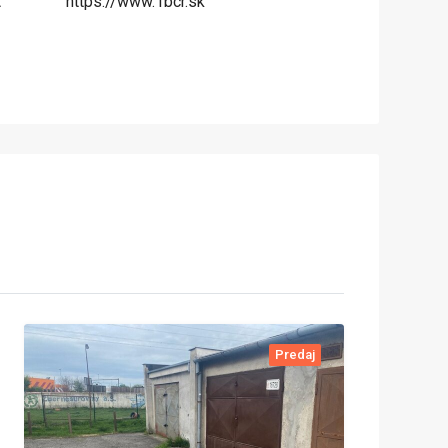
:
https://www.1bcr.sk
Predaj