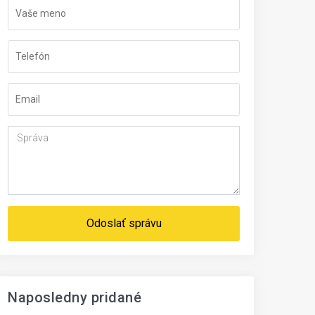
Odoslať správu
Naposledny pridané