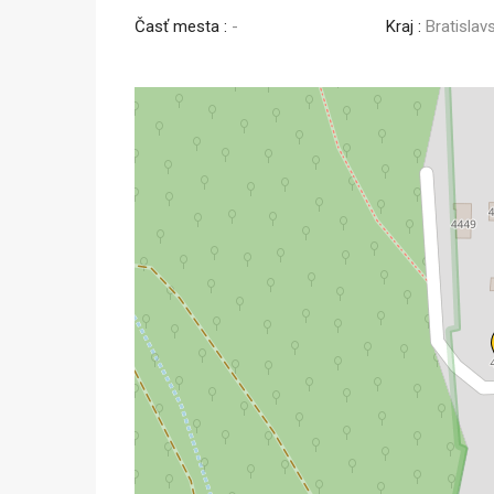
Časť mesta :
-
Kraj :
Bratislav