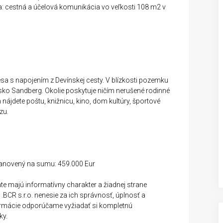
: cestná a účelová komunikácia vo veľkosti 108 m2 v
esa s napojením z Devínskej cesty. V blízkosti pozemku
sko Sandberg. Okolie poskytuje ničím nerušené rodinné
 nájdete poštu, knižnicu, kino, dom kultúry, športové
zu.
tanovený na sumu: 459.000 Eur
te majú informatívny charakter a žiadnej strane
BCR s.r.o. nenesie za ich správnosť, úplnosť a
ormácie odporúčame vyžiadať si kompletnú
ky.