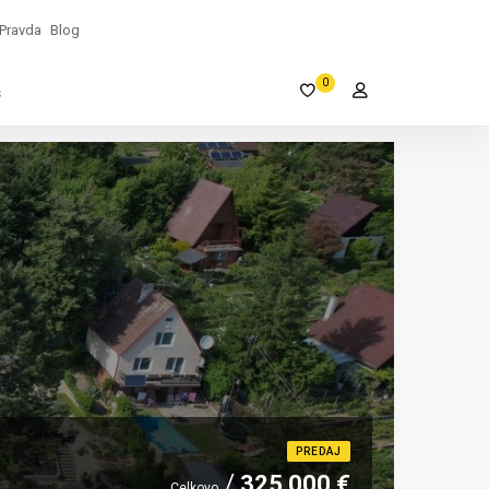
Pravda
Blog
0
s
PREDAJ
325 000 €
Celkovo