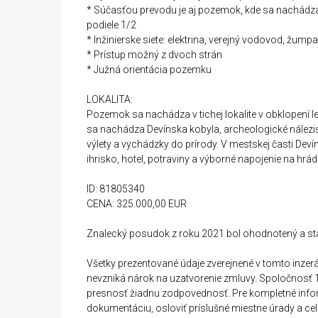
* Súčasťou prevodu je aj pozemok, kde sa nachádza
podiele 1/2
* Inžinierske siete: elektrina, verejný vodovod, žumpa
* Prístup možný z dvoch strán
* Južná orientácia pozemku
LOKALITA:
Pozemok sa nachádza v tichej lokalite v obklopení l
sa nachádza Devínska kobyla, archeologické nálezi
výlety a vychádzky do prírody. V mestskej časti Devín
ihrisko, hotel, potraviny a výborné napojenie na hrád
ID: 81805340
CENA: 325.000,00 EUR
Znalecký posudok z roku 2021 bol ohodnotený a s
Všetky prezentované údaje zverejnené v tomto inzerá
nevzniká nárok na uzatvorenie zmluvy. Spoločnosť 1.
presnosť žiadnu zodpovednosť. Pre kompletné inf
dokumentáciu, osloviť príslušné miestne úrady a cel