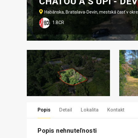
CHATOU A S UPI - DEV
Habánska, Bratislava-Devín, mestská časť v okre
1.BCR
Popis
Detail
Lokalita
Kontakt
Popis nehnuteľnosti