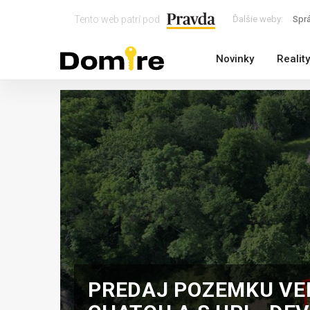
Tento web patrí pod
Ďalšie weby:
Spr
Novinky
Reality
PREDAJ POZEMKU VE