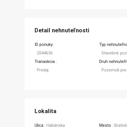
Predaj
Detail nehnuteľnosti
ID ponuky:
Typ nehnuteľno
2044636
Stavebné po
Tranaskcia :
Druh nehnuteľn
Predaj
Pozemok pre
Lokalita
Ulica :
Habánska
Mesto :
Bratis