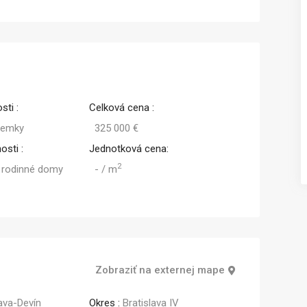
Predaj
Predaj
sti :
Celková cena :
zemky
325 000 €
osti :
Jednotková cena:
2
 rodinné domy
- / m
Zobraziť na externej mape
lava-Devín
Okres :
Bratislava IV