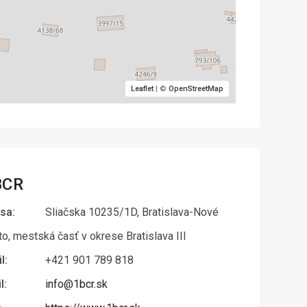
Leaflet
| ©
OpenStreetMap
BCR
sa:
Sliačska 10235/1D, Bratislava-Nové
o, mestská časť v okrese Bratislava III
l:
+421 901 789 818
l:
info@1bcr.sk