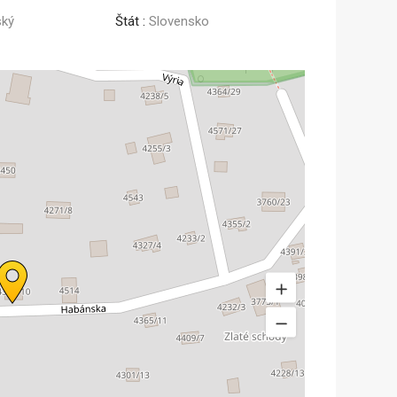
ský
Štát :
Slovensko