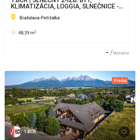
1.BCR | SLNEČNÝ 2-IZB. BYT,
KLIMATIZÁCIA, LOGGIA, SLNEČNICE -
VILADOMY
Bratislava-Petržalka
2
48,39
m
-
Mesačne
Predaj
1.BCR