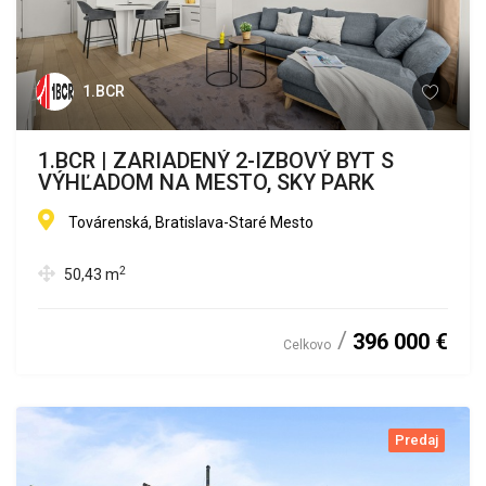
1.BCR
1.BCR | ZARIADENÝ 2-IZBOVÝ BYT S
VÝHĽADOM NA MESTO, SKY PARK
Továrenská, Bratislava-Staré Mesto
2
50,43
m
396 000 €
Celkovo
Predaj