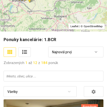
Leaflet
| ©
OpenStreetMap
Ponuky kancelárie: 1.BCR
Najnovší prvý
Zobrazených
1
až
12
z
184
ponúk
Všetky
Prenájom