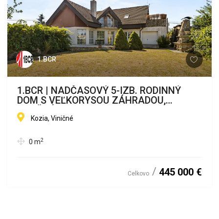
1.BCR
1.BCR | NADČASOVÝ 5-IZB. RODINNÝ
DOM S VEĽKORYSOU ZÁHRADOU,
VINIČNÉ
Kozia, Viničné
2
0
m
445 000 €
Celkovo