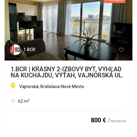
1.BCR
1.BCR | KRÁSNY 2-IZBOVÝ BYT, VÝHĽAD
NA KUCHAJDU, VÝŤAH, VAJNORSKÁ UL.
Vajnorská, Bratislava-Nové Mesto
2
62
m
800 €
Mesačne