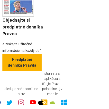
Objednajte si
predplatné denníka
Pravda
a získajte užitočné
informácie na každý deň
Predplatné
denníka Pravda
stiahnite si
aplikáciu a
čítajte Pravdu
sledujte naše sociálne
pohodlne aj v
siete
mobile