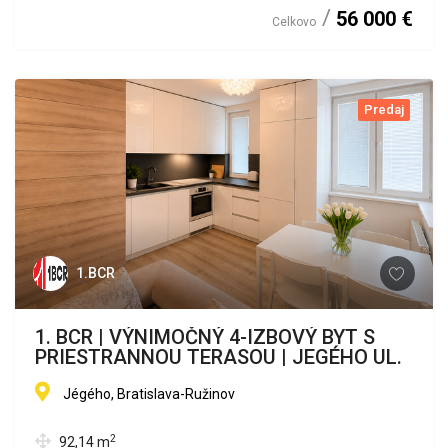
56 000 €
Celkovo
Predaj
1.BCR
1. BCR | VÝNIMOČNÝ 4-IZBOVÝ BYT S
PRIESTRANNOU TERASOU | JEGÉHO UL.
Jégého, Bratislava-Ružinov
2
92,14
m