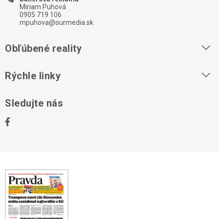
Miriam Puhová
0905 719 106
mpuhova@ourmedia.sk
Obľúbené reality
Byty na prenájom
Rýchle linky
Byty na predaj
O nás
Sledujte nás
Domy na predaj
Kontakt
Stavebné pozemky
Ochrana osobných údajov
Kancelárie na prenájom