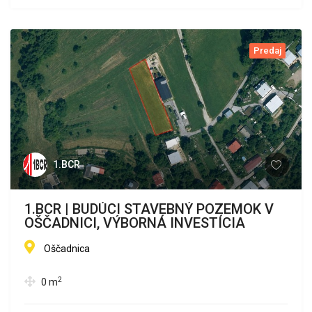
Predaj
1.BCR
1.BCR | BUDÚCI STAVEBNÝ POZEMOK V
OŠČADNICI, VÝBORNÁ INVESTÍCIA
Oščadnica
2
0
m