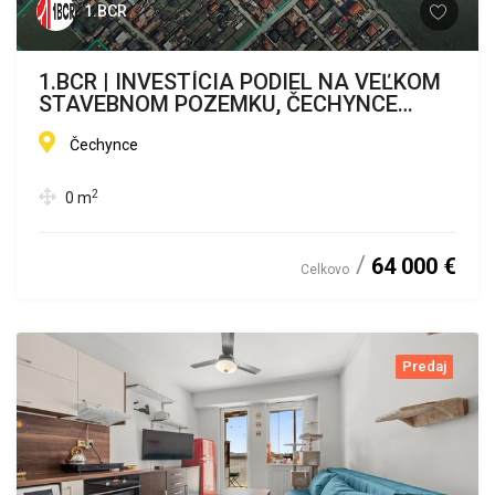
1.BCR
1.BCR | INVESTÍCIA PODIEL NA VEĽKOM
STAVEBNOM POZEMKU, ČECHYNCE
OKRES
Čechynce
2
0
m
64 000 €
Celkovo
Predaj