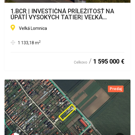
1.BCR | INVESTIČNÁ PRÍLEŽITOSŤ NA
ÚPÄTÍ VYSOKÝCH TATIER| VEĽKÁ
LOMNICA
Veľká Lomnica
2
1 133,18
m
1 595 000 €
Celkovo
Predaj