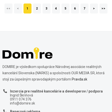
<<
<
1
2
3
4
5
6
7
>
>>
DOMIRE je výsledkom spolupráce Národnej asociácie realitných
kancelárií Slovenska (NARKS) a spoločnosti OUR MEDIA SR, ktorá
stojí za úspešným spravodajským portálom
Pravda.sk
Inzercia pre realitné kancelárie a developerov / podpora
Ingrid Škriňová
0911 074 376
info@domire.sk
Banerová reklama