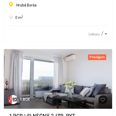
Hrubá Borša
2
0
m
-
Celkovo
Prenájom
1.BCR