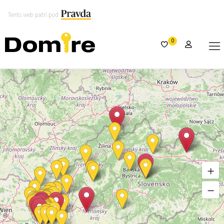
Tento web patrí pod
0