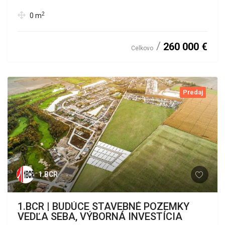
2
0
m
260 000 €
Celkovo
Predaj
1.BCR
1.BCR | BUDÚCE STAVEBNÉ POZEMKY
VEDĽA SEBA, VÝBORNÁ INVESTÍCIA