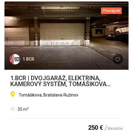
Prenájom
1.BCR
1.BCR | DVOJGARÁŽ, ELEKTRINA,
KAMEROVÝ SYSTÉM, TOMÁŠIKOVA
ULICA
Tomášikova, Bratislava-Ružinov
2
35
m
250 €
Mesačne