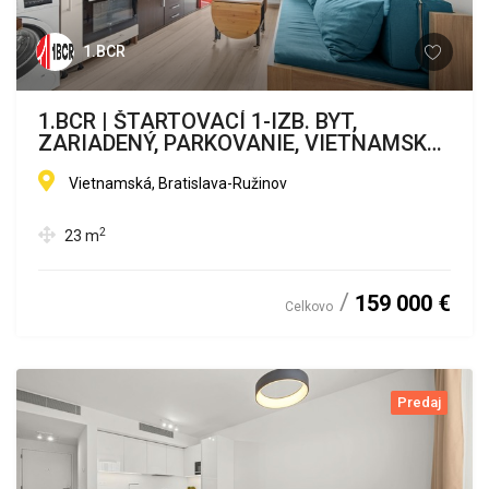
1.BCR
1.BCR | ŠTARTOVACÍ 1-IZB. BYT,
ZARIADENÝ, PARKOVANIE, VIETNAMSKÁ
UL.
Vietnamská, Bratislava-Ružinov
2
23
m
159 000 €
Celkovo
Predaj