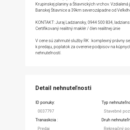
Krupinskej planiny a Štiavnických vrchov. Vzdiale
Banskej Štiavnice a 39km severozápadne od Veľkého
KONTAKT: Juraj Ladziansky, 0944 500 834, ladzia
Certifikovaný realitný maklér / člen realitnej únie
V cene sú zahrnuté služby RK : komplexný právny s
k predaju, poplatok za overenie podpisov na kúpnyc
nehnuteľností.
Detail nehnuteľnosti
ID ponuky:
Typ nehnuteľno
0037797
Stavebné po
Tranaskcia :
Druh nehnuteľn
Predaj
Rekreačný p