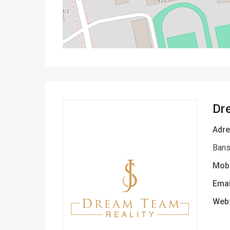
Dr
Adre
Bans
Mobi
Emai
Web