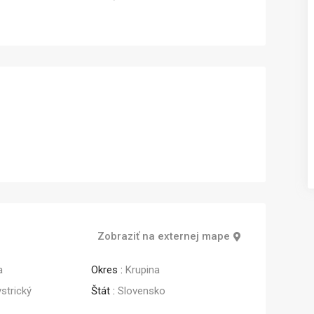
Prenájom
Zobraziť na externej mape
a
Okres :
Krupina
strický
Štát :
Slovensko