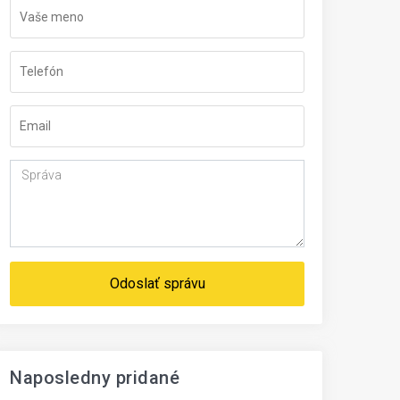
Odoslať správu
Naposledny pridané