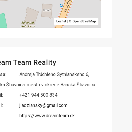
Leaflet
| ©
OpenStreetMap
eam Team Reality
sa:
Andreja Trúchleho Sytnianskeho 6,
ká Štiavnica, mesto v okrese Banská Štiavnica
l:
+421 944 500 834
l:
jladziansky@gmail.com
:
https://www.dreamteam.sk