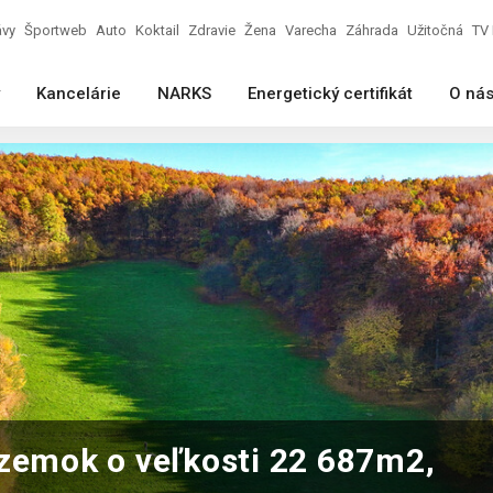
ávy
Športweb
Auto
Koktail
Zdravie
Žena
Varecha
Záhrada
Užitočná
TV 
Kancelárie
NARKS
Energetický certifikát
O ná
zemok o veľkosti 22 687m2,