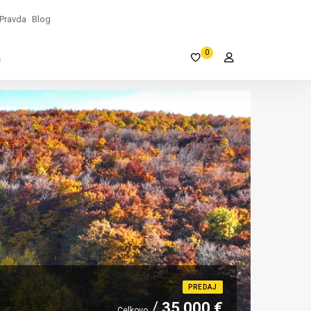
Pravda
Blog
0
s
PREDAJ
35 000 €
Celkovo