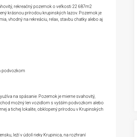
hovitý, rekreačný pozemok o veľkosti 22 687m2
pený krásnou prírodou krupinských lazov. Pozemok je
ia, vhodný na rekreáciu, relax, stavbu chatky alebo aj
ším podvozkom
yužíva na spásanie. Pozemok je mierne svahovitý,
 prechod možný len vozidlom s vyšším podvozkom alebo
 a tichej lokalite, obklopený prírodou v Krupinských
sku, leží v údolí rieky Krupinica, na rozhraní