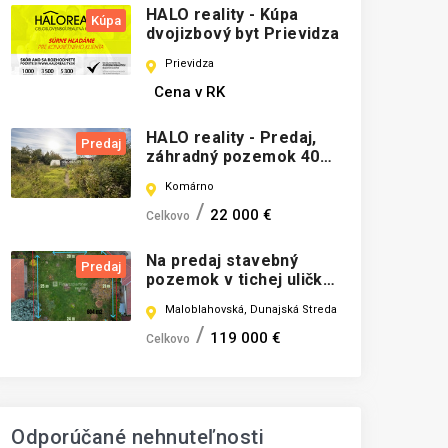
HALO reality - Kúpa
Kúpa
dvojizbový byt Prievidza
Prievidza
Cena v RK
HALO reality - Predaj,
Predaj
záhradný pozemok 404
m2 Komárno, Čerhát,
Komárno
záhrada s murovanou
chatkou pri
22 000 €
Celkovo
komárňanskom kanáli -
EXKLUZÍVNE HALO
Na predaj stavebný
Predaj
REALITY
pozemok v tichej uličke
604 m2 DS
Maloblahovská, Dunajská Streda
119 000 €
Celkovo
Odporúčané nehnuteľnosti