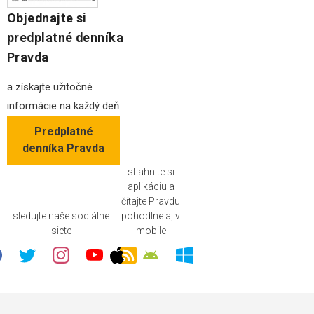
Objednajte si
predplatné denníka
Pravda
a získajte užitočné
informácie na každý deň
Predplatné
denníka Pravda
stiahnite si
aplikáciu a
čítajte Pravdu
sledujte naše sociálne
pohodlne aj v
siete
mobile