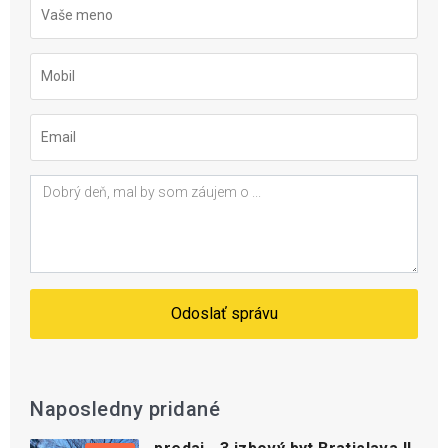
Odoslať správu
Naposledny pridané