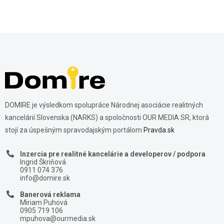
DOMIRE je výsledkom spolupráce Národnej asociácie realitných
kancelárií Slovenska (NARKS) a spoločnosti OUR MEDIA SR, ktorá
stojí za úspešným spravodajským portálom
Pravda.sk
Inzercia pre realitné kancelárie a developerov / podpora
Ingrid Škriňová
0911 074 376
info@domire.sk
Banerová reklama
Miriam Puhová
0905 719 106
mpuhova@ourmedia.sk