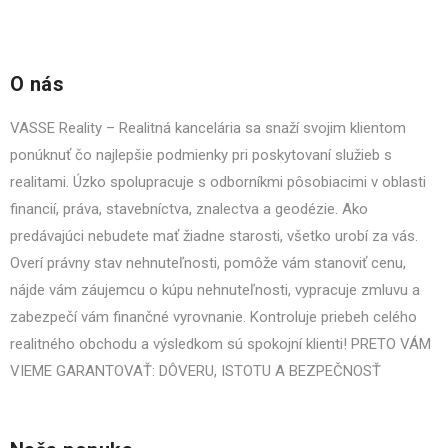
O nás
VASSE Reality – Realitná kancelária sa snaží svojim klientom
ponúknuť čo najlepšie podmienky pri poskytovaní služieb s
realitami. Úzko spolupracuje s odborníkmi pôsobiacimi v oblasti
financií, práva, stavebníctva, znalectva a geodézie. Ako
predávajúci nebudete mať žiadne starosti, všetko urobí za vás.
Overí právny stav nehnuteľnosti, pomôže vám stanoviť cenu,
nájde vám záujemcu o kúpu nehnuteľnosti, vypracuje zmluvu a
zabezpečí vám finančné vyrovnanie. Kontroluje priebeh celého
realitného obchodu a výsledkom sú spokojní klienti! PRETO VÁM
VIEME GARANTOVAŤ: DÔVERU, ISTOTU A BEZPEČNOSŤ