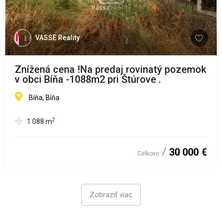
VASSE Reality
Znížená cena !Na predaj rovinatý pozemok
v obci Bíňa -1088m2 pri Štúrove .
Bíňa, Bíňa
2
1 088
m
30 000 €
Celkovo
Zobraziť viac