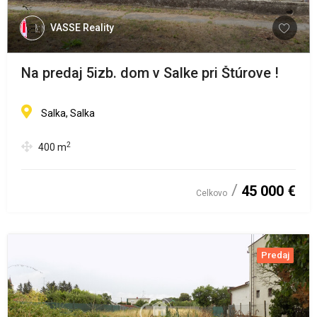
VASSE Reality
Na predaj 5izb. dom v Salke pri Štúrove !
Salka, Salka
2
400
m
45 000 €
Celkovo
Predaj