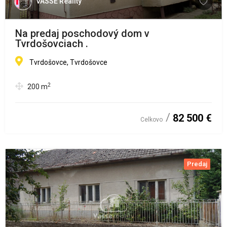
VASSE Reality
Na predaj poschodový dom v
Tvrdošovciach .
Tvrdošovce, Tvrdošovce
2
200
m
82 500 €
Celkovo
Predaj