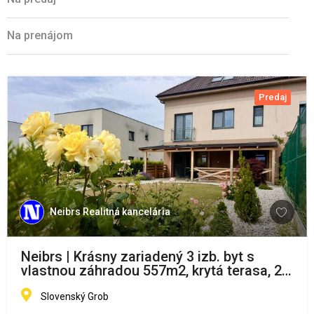
Na prenájom
Predaj
Neibrs Realitná kancelária
Neibrs | Krásny zariadený 3 izb. byt s
vlastnou záhradou 557m2, krytá terasa, 2
parkovacie miesta, Malý Raj
Slovenský Grob