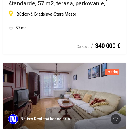
štandarde, 57 m2, terasa, parkovanie,
novostavba, Horský park, Bratislava I
Búdková, Bratislava-Staré Mesto
2
57
m
340 000 €
Celkovo
Predaj
Neibrs Realitná kancelária