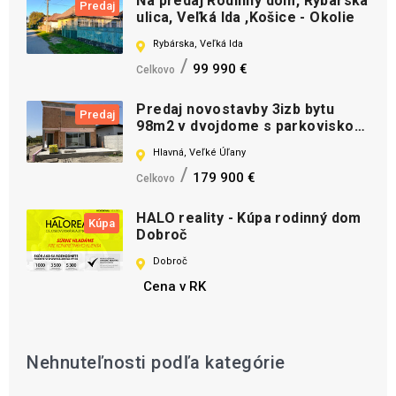
Na predaj Rodinný dom, Rybárska
Predaj
ulica, Veľká Ida ,Košice - Okolie
Rybárska, Veľká Ida
99 990 €
Celkovo
Predaj novostavby 3izb bytu
Predaj
98m2 v dvojdome s parkoviskom
a terasou
Hlavná, Veľké Úľany
179 900 €
Celkovo
HALO reality - Kúpa rodinný dom
Kúpa
Dobroč
Dobroč
Cena v RK
Nehnuteľnosti podľa kategórie