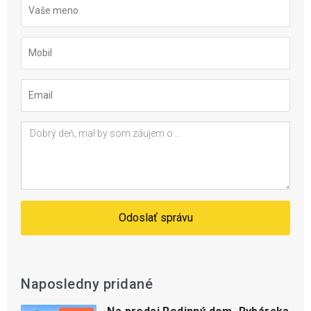
Odoslať správu
Naposledny pridané