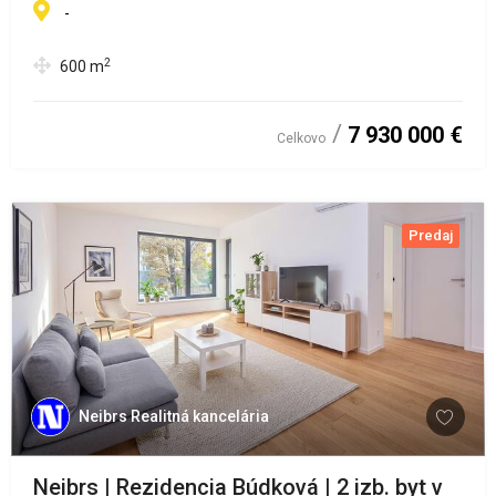
-
2
600
m
7 930 000 €
Celkovo
Predaj
Neibrs Realitná kancelária
Neibrs | Rezidencia Búdková | 2 izb. byt v