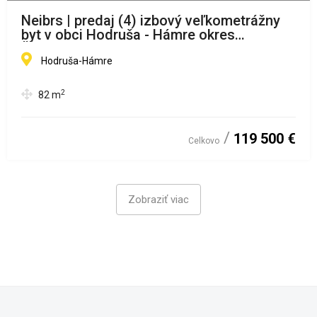
Neibrs | predaj (4) izbový veľkometrážny
byt v obci Hodruša - Hámre okres
Žarnovica
Hodruša-Hámre
2
82
m
119 500 €
Celkovo
Zobraziť viac