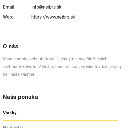
Email:
info@neibrs.sk
Web:
https://www.neibrs.sk
O nás
Kúpa a predaj nehnuteľnosti je jedným z najdôležitejších
rozhodutí v živote. V Neibrs berieme záujmy klientov tak, ako by
boli naše vlastné.
Naša ponuka
Všetky
Na predaj