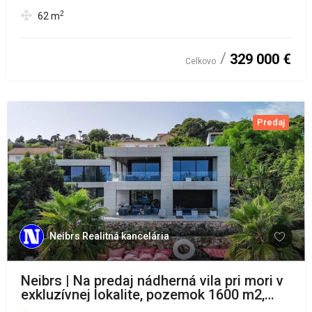
2
62
m
329 000 €
Celkovo
Predaj
Neibrs Realitná kancelária
Neibrs | Na predaj nádherná vila pri mori v
exkluzívnej lokalite, pozemok 1600 m2,
bazén, garáž, parkovisko, Nice, Francúzsko