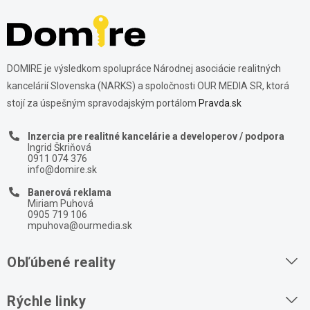
DOMIRE je výsledkom spolupráce Národnej asociácie realitných
kancelárií Slovenska (NARKS) a spoločnosti OUR MEDIA SR, ktorá
stojí za úspešným spravodajským portálom
Pravda.sk
Inzercia pre realitné kancelárie a developerov / podpora
Ingrid Škriňová
0911 074 376
info@domire.sk
Banerová reklama
Miriam Puhová
0905 719 106
mpuhova@ourmedia.sk
Obľúbené reality
Byty na prenájom
Rýchle linky