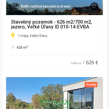
BeMi realitná kancelária dream
Stavebný pozemok - 626 m2/700 m2,
jazero, Veľké Úľany ID 010-14-EVBA
1.mája, Veľké Úľany
2
626
m
626 €
Celkovo
Predaj