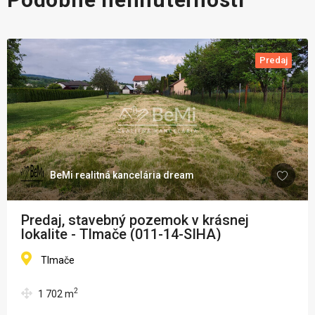
Predaj
BeMi realitná kancelária dream
Predaj, stavebný pozemok v krásnej
lokalite - Tlmače (011-14-SIHA)
Tlmače
2
1 702
m