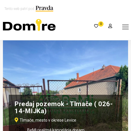
Tento web patrí pod
0
Predaj pozemok - Tlmače ( 026-
14-MIJKa)
Tlmače, mesto v okrese Levice
BeMi realitná kancelária dream