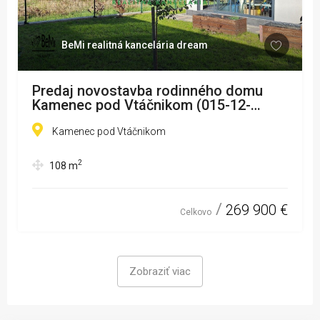
BeMi realitná kancelária dream
Predaj novostavba rodinného domu
Kamenec pod Vtáčnikom (015-12-
ZUPIa)
Kamenec pod Vtáčnikom
2
108
m
269 900 €
Celkovo
Zobraziť viac