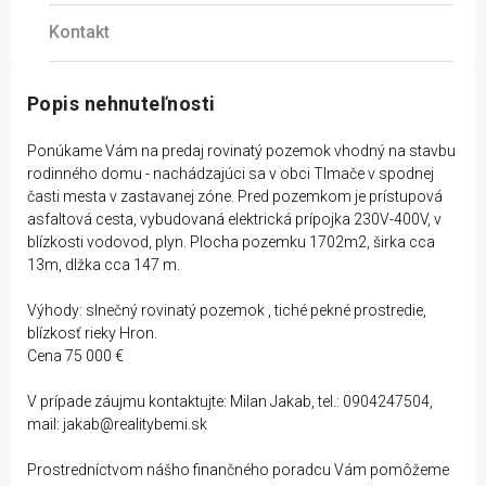
Kontakt
Popis nehnuteľnosti
Ponúkame Vám na predaj rovinatý pozemok vhodný na stavbu
rodinného domu - nachádzajúci sa v obci Tlmače v spodnej
časti mesta v zastavanej zóne. Pred pozemkom je prístupová
asfaltová cesta, vybudovaná elektrická prípojka 230V-400V, v
blízkosti vodovod, plyn. Plocha pozemku 1702m2, širka cca
13m, dlžka cca 147 m.
Výhody: slnečný rovinatý pozemok , tiché pekné prostredie,
blízkosť rieky Hron.
Cena 75 000 €
V prípade záujmu kontaktujte: Milan Jakab, tel.: 0904247504,
mail: jakab@realitybemi.sk
Prostredníctvom nášho finančného poradcu Vám pomôžeme