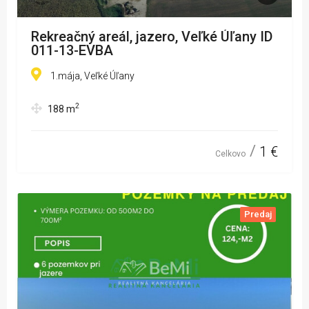
Rekreačný areál, jazero, Veľké Úľany ID
011-13-EVBA
1.mája, Veľké Úľany
2
188
m
1 €
Celkovo
Predaj