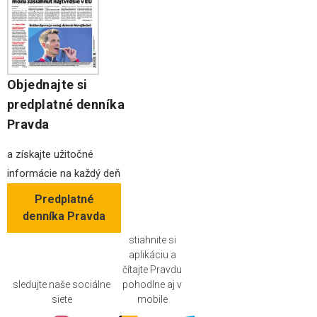
Objednajte si
predplatné denníka
Pravda
a získajte užitočné
informácie na každý deň
Predplatné
denníka Pravda
stiahnite si
aplikáciu a
čítajte Pravdu
sledujte naše sociálne
pohodlne aj v
siete
mobile