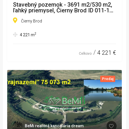
Stavebný pozemok - 3691 m2/530 m2,
ľahký priemysel, Čierny Brod ID 011-14-
EVBA
Čierny Brod
2
4 221
m
4 221 €
Celkovo
Predaj
BeMi realitná kancelária dream