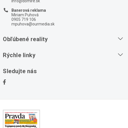
info@domire.sk
Banerová reklama
Miriam Puhová
0905 719 106
mpuhova@ourmedia.sk
Obľúbené reality
Byty na prenájom
Rýchle linky
Byty na predaj
O nás
Sledujte nás
Domy na predaj
Kontakt
Stavebné pozemky
Ochrana osobných údajov
Kancelárie na prenájom