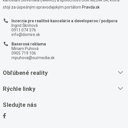
stojí za úspešným spravodajským portálom
Pravda.sk
Inzercia pre realitné kancelárie a developerov / podpora
Ingrid Škriňová
0911 074 376
info@domire.sk
Banerová reklama
Miriam Puhová
0905 719 106
mpuhova@ourmedia.sk
Obľúbené reality
Byty na prenájom
Rýchle linky
Byty na predaj
O nás
Sledujte nás
Domy na predaj
Kontakt
Stavebné pozemky
Ochrana osobných údajov