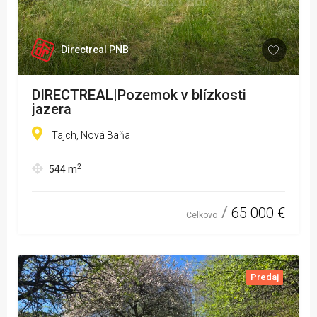
Directreal PNB
DIRECTREAL|Pozemok v blízkosti
jazera
Tajch, Nová Baňa
2
544
m
65 000 €
Celkovo
Predaj