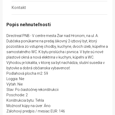
Kontakt
Popis nehnuteľnosti
Directreal PNB - V centre mesta Žiar nad Hronom, na ul. A.
Dubčeka ponúkame na predaj šikovný 2-izbový byt, ktorý
pozostáva zo vstupnej chodby, kuchyne, dvoch izieb, kúpeľne a
samostatného WC. K bytu prislúcha i pivnica. V byte sú nové
plastové okná a nová elektrina v kuchyni, kúpeľni a WC.
Výhodou je lokalita, v ktorej sa byt nachádza, slušní susedia v
bytovke a dobrá občianska vybavenosť.
Podlahová plocha m2: 59
Loggia: Nie
Výťah: Nie
Stav: Po čiastočnej rekonštrukcii
Poschodie: 2
Konštrukcia bytu: Tehla
Možnosť kúpy na úver: Áno
Zálohový predpis / mesiac EUR: 146