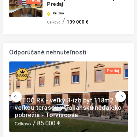
Predaj
Predaj
Kružná
139 000 €
Celkovo
Odporúčané nehnuteľnosti
m
Predaj
M
BYTOČ RK - veľký 3-izb byt 118m2 s
H
veľkou terasou v Taliansku neďaleko
r
pobrežia - Torviscosa
D
85 000 €
Celkovo
C