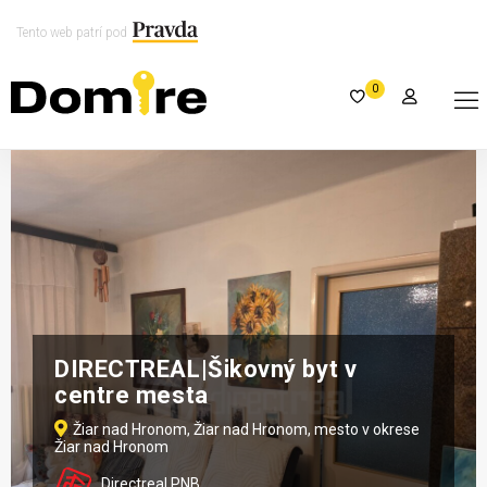
Tento web patrí pod
0
DIRECTREAL|Šikovný byt v
centre mesta
Žiar nad Hronom, Žiar nad Hronom, mesto v okrese
Žiar nad Hronom
Directreal PNB