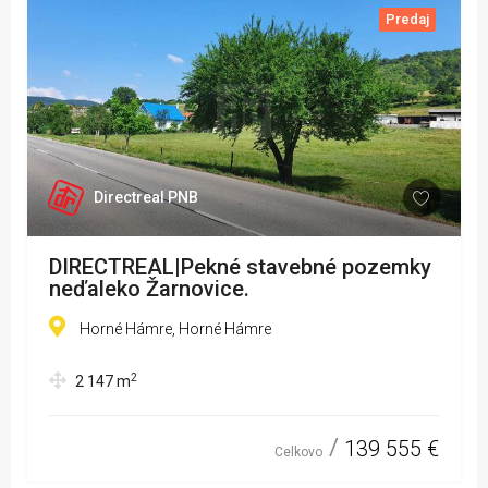
Predaj
Directreal PNB
DIRECTREAL|Pekné stavebné pozemky
neďaleko Žarnovice.
Horné Hámre, Horné Hámre
2
2 147
m
139 555 €
Celkovo