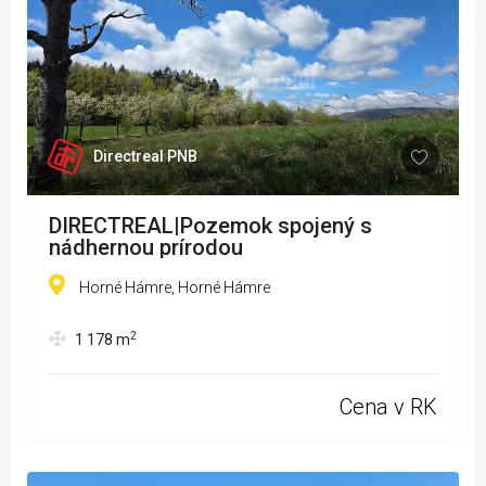
Directreal PNB
DIRECTREAL|Pozemok spojený s
nádhernou prírodou
Horné Hámre, Horné Hámre
2
1 178
m
Cena v RK