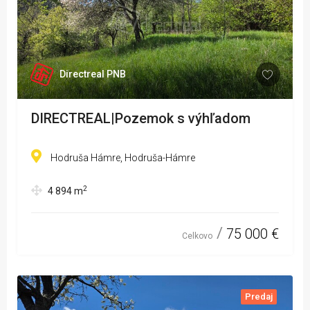
Directreal PNB
DIRECTREAL|Pozemok s výhľadom
Hodruša Hámre, Hodruša-Hámre
2
4 894
m
75 000 €
Celkovo
Predaj