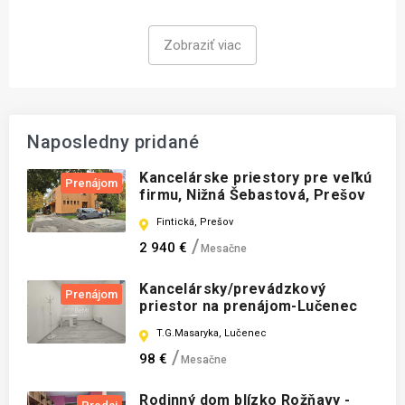
Zobraziť viac
Naposledny pridané
Kancelárske priestory pre veľkú
Prenájom
firmu, Nižná Šebastová, Prešov
Fintická, Prešov
2 940 €
Mesačne
Kancelársky/prevádzkový
Prenájom
priestor na prenájom-Lučenec
T.G.Masaryka, Lučenec
98 €
Mesačne
Rodinný dom blízko Rožňavy -