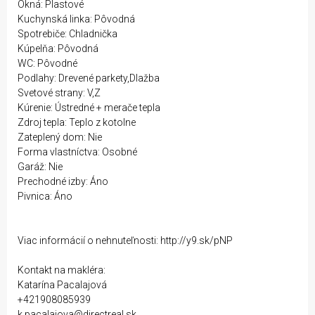
Okná: Plastové
Kuchynská linka: Pôvodná
Spotrebiče: Chladnička
Kúpelňa: Pôvodná
WC: Pôvodné
Podlahy: Drevené parkety,Dlažba
Svetové strany: V,Z
Kúrenie: Ústredné + merače tepla
Zdroj tepla: Teplo z kotolne
Zateplený dom: Nie
Forma vlastníctva: Osobné
Garáž: Nie
Prechodné izby: Áno
Pivnica: Áno
Viac informácií o nehnuteľnosti: http://y9.sk/pNP
Kontakt na makléra:
Katarína Pacalajová
+421908085939
k.pacalajova@directreal.sk