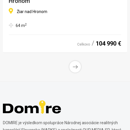
Hronom
Žiar nad Hronom
2
64
m
104 990 €
Celkovo
DOMIRE je výsledkom spolupráce Národnej asociácie realitných
kancelárií Slovenska (NARKS) a spoločnosti OUR MEDIA SR, ktorá