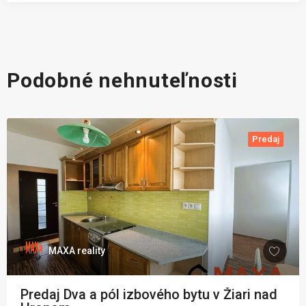
Podobné nehnuteľnosti
Predaj
MAXA reality
Predaj Dva a pól izbového bytu v Žiari nad