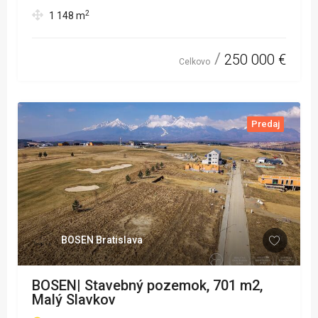
2
1 148
m
250 000 €
Celkovo
Predaj
BOSEN Bratislava
BOSEN| Stavebný pozemok, 701 m2,
Malý Slavkov