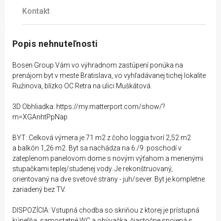
Kontakt
Popis nehnuteľnosti
Bosen Group Vám vo výhradnom zastúpení ponúka na
prenájom byt v meste Bratislava, vo vyhľadávanej tichej lokalite
Ružinova, blízko OC Retra na ulici Muškátová.
3D Obhliadka: https://my.matterport.com/show/?
m=XGAnhtPpNap
BYT: Celková výmera je 71 m2 z čoho loggia tvorí 2,52 m2
a balkón 1,26 m2. Byt sa nachádza na 6./9. poschodí v
zateplenom panelovom dome s novým výťahom a menenými
stupačkami teplej/studenej vody. Je rekonštruovaný,
orientovaný na dve svetové strany - juh/sever. Byt je kompletne
zariadený bez TV.
DISPOZÍCIA: Vstupná chodba so skriňou z ktorej je prístupná
kúpeľňa, samostatné WC a obývačka, čiastočne spojená s