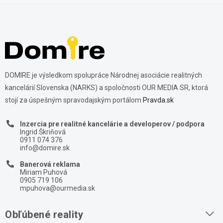
DOMIRE je výsledkom spolupráce Národnej asociácie realitných
kancelárií Slovenska (NARKS) a spoločnosti OUR MEDIA SR, ktorá
stojí za úspešným spravodajským portálom
Pravda.sk
Inzercia pre realitné kancelárie a developerov / podpora
Ingrid Škriňová
0911 074 376
info@domire.sk
Banerová reklama
Miriam Puhová
0905 719 106
mpuhova@ourmedia.sk
Obľúbené reality