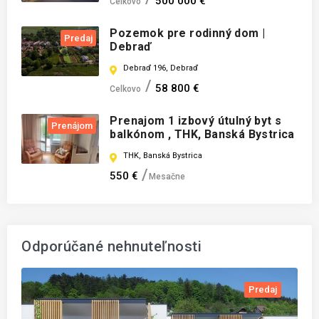
500 000 €
Celkovo
Pozemok pre rodinný dom |
Predaj
Debraď
Debraď 196, Debraď
58 800 €
Celkovo
Prenajom 1 izbový útulný byt s
Prenájom
balkónom , THK, Banská Bystrica
THK, Banská Bystrica
550 €
Mesačne
Odporúčané nehnuteľnosti
j
Predaj