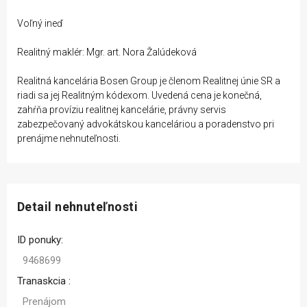
Voľný ineď
Realitný maklér: Mgr. art. Nora Žalúdeková
Realitná kancelária Bosen Group je členom Realitnej únie SR a
riadi sa jej Realitným kódexom. Uvedená cena je konečná,
zahŕňa províziu realitnej kancelárie, právny servis
zabezpečovaný advokátskou kanceláriou a poradenstvo pri
prenájme nehnuteľnosti.
Detail nehnuteľnosti
ID ponuky:
9468699
Tranaskcia :
Prenájom