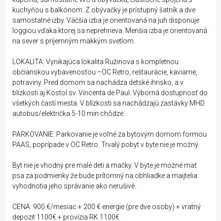
kuchyňou s balkónom. Z obývačky je prístupný šatník a dve
samostatné izby. Väčšia izba je orientovaná na juh disponuje
loggiou vďaka ktorej sa neprehrieva. Menšia izba je orientovaná
na sever s príjemným mäkkým svetlom.
LOKALITA: Vynikajúca lokalita Ružinova s kompletnou
občianskou vybavenosťou –OC Retro, reštaurácie, kaviarne,
potraviny. Pred domom sa nachádza detské ihrisko, a v
blízkosti aj Kostol sv. Vincenta de Paul. Výborná dostupnosť do
všetkých častí mesta. V blízkosti sa nachádzajú zastávky MHD
autobus/električka 5-10 min chôdze.
PARKOVANIE: Parkovanie je voľné za bytovým domom formou
PAAS, poprípade v OC Retro. Trvalý pobyt v byte nie je možný.
Byt nie je vhodný pre malé deti a mačky. V byte je možné mať
psa za podmienky že bude prítomný na obhliadke a maijtelia
vyhodnotia jeho správanie ako nerušivé.
CENA: 900 €/mesiac + 200 € energie (pre dve osoby) + vratný
depozit 1100€ + provízia RK 1100€