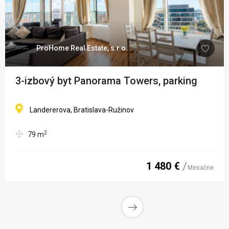
ProHome Real Estate, s.r.o.
3-izbový byt Panorama Towers, parking
Landererova, Bratislava-Ružinov
2
79
m
1 480 €
Mesačne