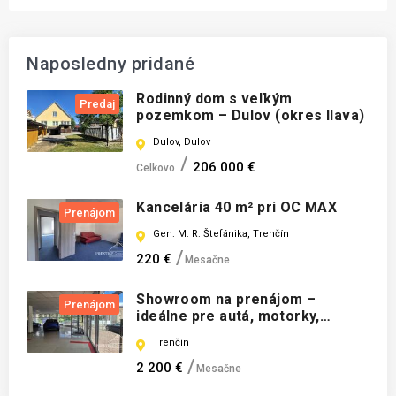
Naposledny pridané
Rodinný dom s veľkým
Predaj
pozemkom – Dulov (okres Ilava)
Dulov, Dulov
206 000 €
Celkovo
Kancelária 40 m² pri OC MAX
Prenájom
Gen. M. R. Štefánika, Trenčín
220 €
Mesačne
Showroom na prenájom –
Prenájom
ideálne pre autá, motorky,
Trenčín
Trenčín
2 200 €
Mesačne