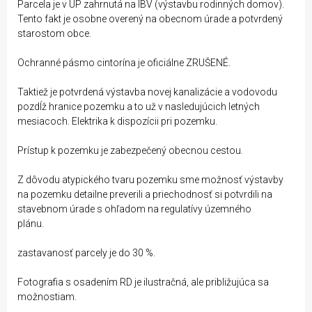
Parcela je v ÚP zahrnutá na IBV (výstavbu rodinných domov).
Tento fakt je osobne overený na obecnom úrade a potvrdený
starostom obce.
Ochranné pásmo cintorína je oficiálne ZRUŠENÉ.
Taktiež je potvrdená výstavba novej kanalizácie a vodovodu
pozdĺž hranice pozemku a to už v nasledujúcich letných
mesiacoch. Elektrika k dispozícii pri pozemku.
Prístup k pozemku je zabezpečený obecnou cestou.
Z dôvodu atypického tvaru pozemku sme možnosť výstavby
na pozemku detailne preverili a priechodnosť si potvrdili na
stavebnom úrade s ohľadom na regulatívy územného
plánu.
Povole
zastavanosť parcely je do 30 %.
Fotografia s osadením RD je ilustračná, ale približujúca sa
možnostiam.