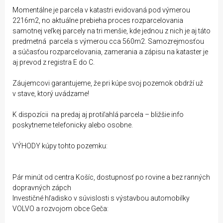
Momentálne je parcela v katastri evidovaná pod výmerou
2216m2, no aktuálne prebieha proces rozparcelovania
samotnej veľkej parcely na tri menšie, kde jednou z nich je aj táto
predmetná parcela s výmerou cca 560m2. Samozrejmosťou
a súčasťou rozparcelovania, zamerania a zápisu na kataster je
aj prevod z registra E do C.
Záujemcovi garantujeme, že pri kúpe svoj pozemok obdrží už
v stave, ktorý uvádzame!
K dispozícii na predaj aj protiľahlá parcela – bližšie info
poskytneme telefonicky alebo osobne.
VÝHODY kúpy tohto pozemku:
Pár minút od centra Košíc, dostupnosť po rovine a bez ranných
dopravných zápch
Investičné hľadisko v súvislosti s výstavbou automobilky
VOLVO a rozvojom obce Geča: