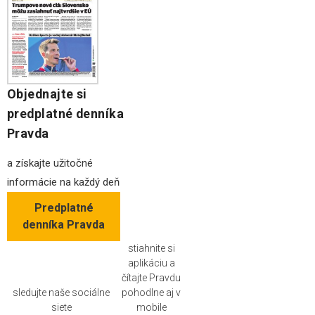
Objednajte si
predplatné denníka
Pravda
a získajte užitočné
informácie na každý deň
Predplatné
denníka Pravda
stiahnite si
aplikáciu a
čítajte Pravdu
sledujte naše sociálne
pohodlne aj v
siete
mobile