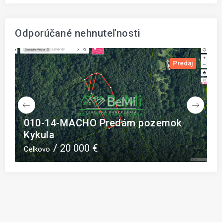
Odporúčané nehnuteľnosti
j
Predaj
3-
010-14-MACHO Predám pozemok
E
Kykula
p
20 000 €
Celkovo
C