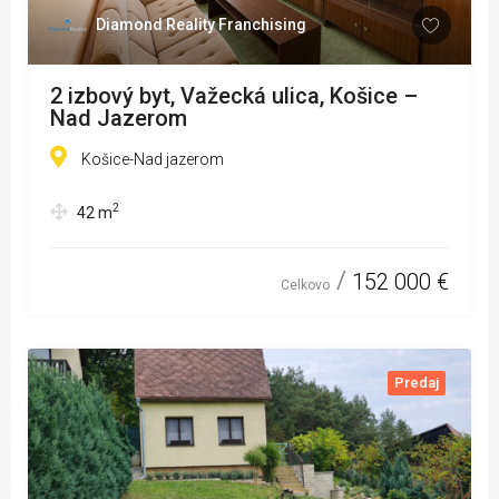
Diamond Reality Franchising
2 izbový byt, Važecká ulica, Košice –
Nad Jazerom
Košice-Nad jazerom
2
42
m
152 000 €
Celkovo
Predaj