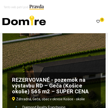
Tento web patrí pod
0
REZERVOVANÉ - pozemok na
výstavbu RD – Geča (Košice
okolie) 565 m2 – SUPER CENA
Záhradná, Geča, obec v okrese Košice - okolie
Diamond Reality Franchising