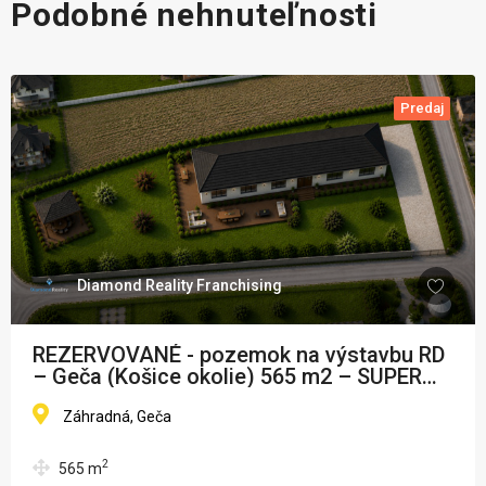
Podobné nehnuteľnosti
Predaj
Diamond Reality Franchising
REZERVOVANÉ - pozemok na výstavbu RD
– Geča (Košice okolie) 565 m2 – SUPER
CENA
Záhradná, Geča
2
565
m