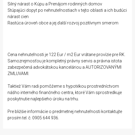
Silný nárast o Kúpu a Prenájom rodinných domov
Stúpajúci dopyt po nehnuteľnostiach v tejto oblasti a ich budúci
nárast cien
Rastúca úroveň obce a jej ďalší rozvoj pozitívnym smerom
Cena nehnuteľnosti je 122 Eur / m2 Eur vrátane provízie pre RK.
Samozrejmosťou je kompletný právny servis a právna istota
zabezpečená advokátskou kanceláriou a AUTORIZOVANÝMI
ZMLUVAMI.
Taktiež Vám radi pomôžeme s hypotékou prostredníctvom
nášho interného finančného centra, ktoré Vám sprostredkuje
poskytnutie najlepšieho úroku na trhu.
Pre bližšie informácie o predmetnej nehnuteľnosti kontaktujte
prosím tel. č. 0905 644 936.