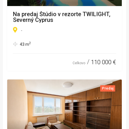
Na predaj Štúdio v rezorte TWILIGHT,
Severný Cyprus
-
2
43
m
110 000 €
Celkovo
Predaj