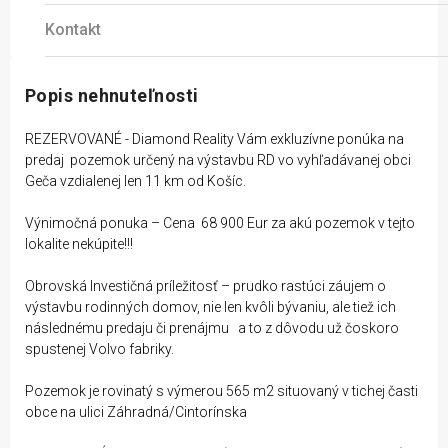
Kontakt
Popis nehnuteľnosti
REZERVOVANÉ - Diamond Reality Vám exkluzívne ponúka na
predaj pozemok určený na výstavbu RD vo vyhľadávanej obci
Geča vzdialenej len 11 km od Košíc.
Výnimočná ponuka – Cena 68 900 Eur za akú pozemok v tejto
lokalite nekúpite!!!
Obrovská Investičná príležitosť – prudko rastúci záujem o
výstavbu rodinných domov, nie len kvôli bývaniu, ale tiež ich
následnému predaju či prenájmu a to z dôvodu už čoskoro
spustenej Volvo fabriky.
Pozemok je rovinatý s výmerou 565 m2 situovaný v tichej časti
obce na ulici Záhradná/Cintorínska