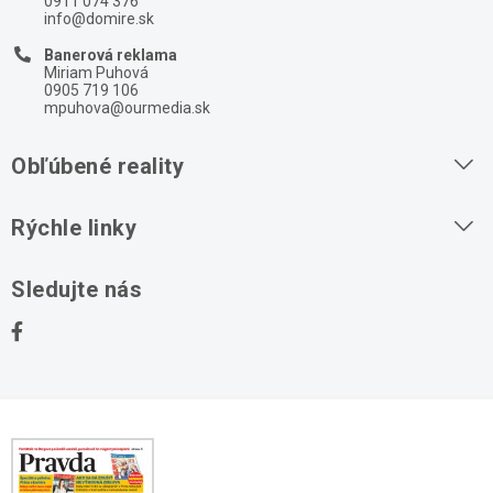
0911 074 376
info@domire.sk
Banerová reklama
Miriam Puhová
0905 719 106
mpuhova@ourmedia.sk
Obľúbené reality
Byty na prenájom
Rýchle linky
Byty na predaj
O nás
Sledujte nás
Domy na predaj
Kontakt
Stavebné pozemky
Ochrana osobných údajov
Kancelárie na prenájom