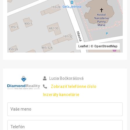
Leaflet
| ©
OpenStreetMap
Lucia Bočkorášová
Zobraziť telefónne číslo
Inzeráty kancelárie