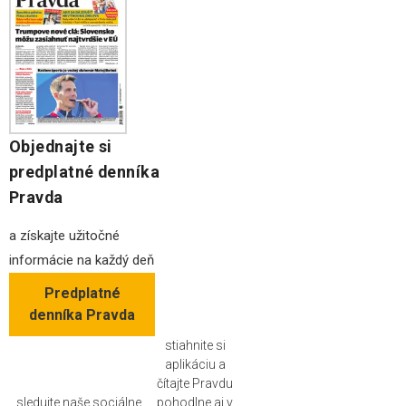
Objednajte si
predplatné denníka
Pravda
a získajte užitočné
informácie na každý deň
Predplatné
denníka Pravda
stiahnite si
aplikáciu a
čítajte Pravdu
sledujte naše sociálne
pohodlne aj v