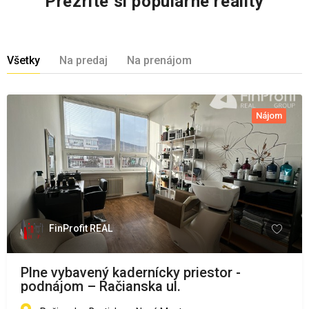
Prezrite si populárne reality
Všetky
Na predaj
Na prenájom
Nájom
FinProfit REAL
Plne vybavený kadernícky priestor -
podnájom – Račianska ul.