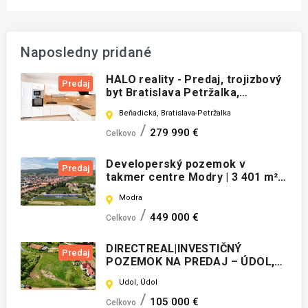
Naposledny pridané
HALO reality - Predaj, trojizbový
Predaj
byt Bratislava Petržalka,
Beňadická ulica
Beňadická, Bratislava-Petržalka
279 990 €
Celkovo
Developerský pozemok v
Predaj
takmer centre Modry | 3 401 m² |
Územný plán na výstavbu RD -
Modra
TOP PONUKA
449 000 €
Celkovo
DIRECTREAL|INVESTIČNÝ
Predaj
POZEMOK NA PREDAJ – ÚDOL,
OKRES STARÁ ĽUBOVŇA
Udol, Údol
105 000 €
Celkovo