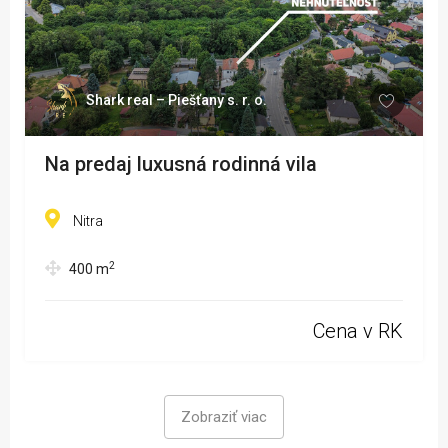
Shark real – Piešťany s. r. o.
Na predaj luxusná rodinná vila
Nitra
2
400
m
Cena v RK
Zobraziť viac