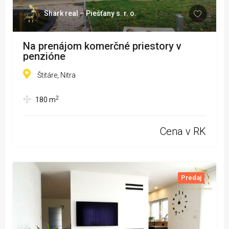
Shark real – Piešťany s. r. o.
Na prenájom komerčné priestory v
penzióne
Štitáre, Nitra
2
180
m
Cena v RK
Predaj