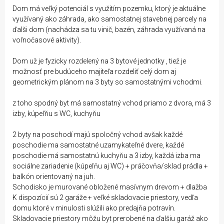
Dom má veľký potenciál s využitím pozemku, ktorý je aktuálne
využívaný ako záhrada, ako samostatnej stavebnej parcely na
ďalši dom (nachádza sa tu vinič, bazén, záhrada využívaná na
voľnočasové aktivity).
Dom už je fyzicky rozdelený na 3 bytové jednotky , tiež je
možnosť pre budúceho majiteľa rozdeliť celý dom aj
geometrickým plánom na 3 byty so samostatnými vchodmi.
z toho spodný byt má samostatný vchod priamo z dvora, má 3
izby, kúpeľňu s WC, kuchyňu
2 byty na poschodí majú spoločný vchod avšak každé
poschodie ma samostatné uzamykateľné dvere, každé
poschodie má samostatnú kuchyňu a 3 izby, každá izba ma
sociálne zariadenie (kúpeľňu aj WC) + práčovňa/sklad prádla +
balkón orientovaný na juh.
Schodisko je murované obložené masívnym drevom + dlažba
K dispozícií sú 2 garáže + veľké skladovacie priestory, vedľa
domu ktoré v minulosti slúžili ako predajňa potravín.
Skladovacie priestory môžu byt prerobené na ďalšiu garáž ako