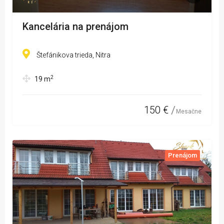
Kancelária na prenájom
Štefánikova trieda, Nitra
2
19
m
150 €
Mesačne
Prenájom