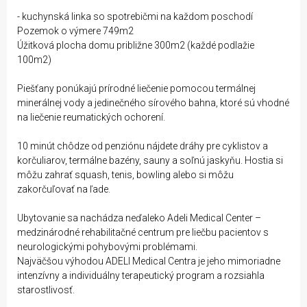
- kuchynská linka so spotrebičmi na každom poschodí
Pozemok o výmere 749m2
Úžitková plocha domu približne 300m2 (každé podlažie
100m2)
Piešťany ponúkajú prírodné liečenie pomocou termálnej
minerálnej vody a jedinečného sírového bahna, ktoré sú vhodné
na liečenie reumatických ochorení.
10 minút chôdze od penziónu nájdete dráhy pre cyklistov a
korčuliarov, termálne bazény, sauny a soľnú jaskyňu. Hostia si
môžu zahrať squash, tenis, bowling alebo si môžu
zakorčuľovať na ľade.
Ubytovanie sa nachádza neďaleko Adeli Medical Center –
medzinárodné rehabilitačné centrum pre liečbu pacientov s
neurologickými pohybovými problémami.
Najväčšou výhodou ADELI Medical Centra je jeho mimoriadne
intenzívny a individuálny terapeutický program a rozsiahla
starostlivosť.