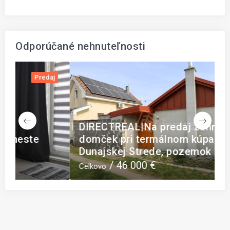
Odporúčané nehnuteľnosti
j
Predaj
DIRECTREAL|Na predaj záhradný
N
domček pri termálnom kúpalisku v
Ž
Dunajskej Strede, pozemok 222 m²
I
46 000 €
Celkovo
C