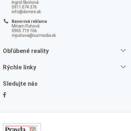
Ingrid Škriňová
0911 074 376
info@domire.sk
Banerová reklama
Miriam Puhová
0905 719 106
mpuhova@ourmedia.sk
Obľúbené reality
Byty na prenájom
Rýchle linky
Byty na predaj
O nás
Sledujte nás
Domy na predaj
Kontakt
Stavebné pozemky
Ochrana osobných údajov
Kancelárie na prenájom