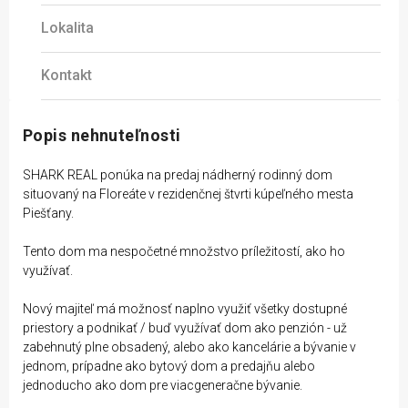
Lokalita
Kontakt
Popis nehnuteľnosti
SHARK REAL ponúka na predaj nádherný rodinný dom
situovaný na Floreáte v rezidenčnej štvrti kúpeľného mesta
Piešťany.
Tento dom ma nespočetné množstvo príležitostí, ako ho
využívať.
Nový majiteľ má možnosť naplno využiť všetky dostupné
priestory a podnikať / buď využívať dom ako penzión - už
zabehnutý plne obsadený, alebo ako kancelárie a bývanie v
jednom, prípadne ako bytový dom a predajňu alebo
jednoducho ako dom pre viacgeneračne bývanie.