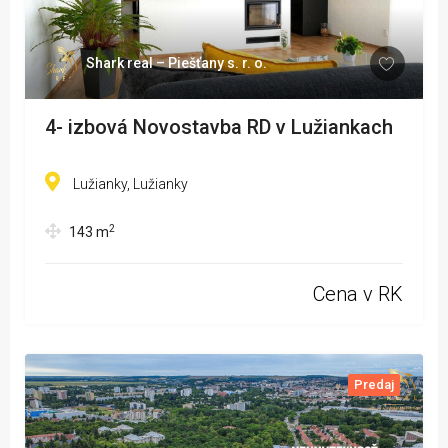
Shark real – Piešťany s. r. o.
4- izbová Novostavba RD v Lužiankach
Lužianky, Lužianky
2
143
m
Cena v RK
Predaj