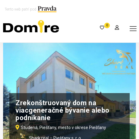
Tento web patrí pod
0
Zrekonštruovaný dom na
viacgeneračné bývanie alebo
podnikanie
Studená, Piešťany, mesto v okrese Piešťany
Shark real – Piešťany s. r. o.