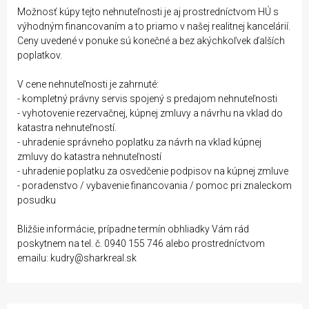
Možnosť kúpy tejto nehnuteľnosti je aj prostredníctvom HÚ s
výhodným financovaním a to priamo v našej realitnej kancelárií.
Ceny uvedené v ponuke sú konečné a bez akýchkoľvek ďalších
poplatkov.
V cene nehnuteľnosti je zahrnuté:
- kompletný právny servis spojený s predajom nehnuteľnosti
- vyhotovenie rezervačnej, kúpnej zmluvy a návrhu na vklad do
katastra nehnuteľností.
- uhradenie správneho poplatku za návrh na vklad kúpnej
zmluvy do katastra nehnuteľností
- uhradenie poplatku za osvedčenie podpisov na kúpnej zmluve
- poradenstvo / vybavenie financovania / pomoc pri znaleckom
posudku
Bližšie informácie, prípadne termín obhliadky Vám rád
poskytnem na tel. č. 0940 155 746 alebo prostredníctvom
emailu: kudry@sharkreal.sk