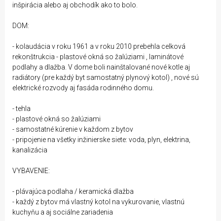
inšpirácia alebo aj obchodík ako to bolo.
DOM:
- kolaudácia v roku 1961 a v roku 2010 prebehla celková
rekonštrukcia - plastové okná so žalúziami , laminátové
podlahy a dlažba. V dome boli nainštalované nové kotle aj
radiátory (pre každý byt samostatný plynový kotol) , nové sú
elektrické rozvody aj fasáda rodinného domu.
- tehla
- plastové okná so žalúziami
- samostatné kúrenie v každom z bytov
- pripojenie na všetky inžinierske siete: voda, plyn, elektrina,
kanalizácia
VYBAVENIE:
- plávajúca podlaha / keramická dlažba
- každý z bytov má vlastný kotol na vykurovanie, vlastnú
kuchyňu a aj sociálne zariadenia