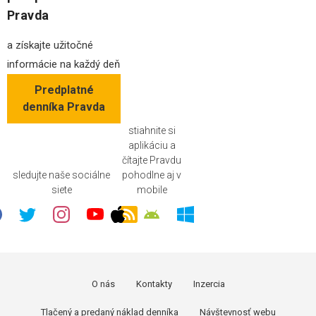
Pravda
a získajte užitočné
informácie na každý deň
Predplatné
denníka Pravda
stiahnite si
aplikáciu a
čítajte Pravdu
sledujte naše sociálne
pohodlne aj v
siete
mobile
O nás
Kontakty
Inzercia
Tlačený a predaný náklad denníka
Návštevnosť webu