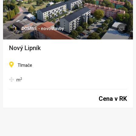
DOMIRE - novostavby
Nový Lipník
Tlmače
2
m
Cena v RK