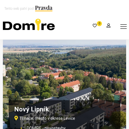
Tento web patrí pod
0
Nový Lipník
Tlmače, mesto v okrese Levice
DOMIRE - novostavby