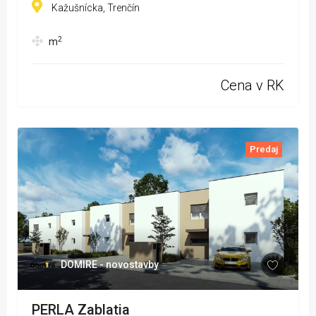
Kažušnícka, Trenčín
2
m
Cena v RK
Predaj
DOMIRE - novostavby
PERLA Zablatia