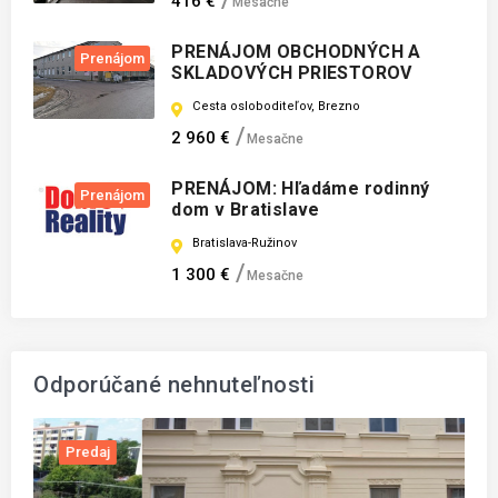
416 €
Mesačne
PRENÁJOM OBCHODNÝCH A
Prenájom
SKLADOVÝCH PRIESTOROV
Cesta osloboditeľov, Brezno
2 960 €
Mesačne
PRENÁJOM: Hľadáme rodinný
Prenájom
dom v Bratislave
Bratislava-Ružinov
1 300 €
Mesačne
Odporúčané nehnuteľnosti
j
Predaj