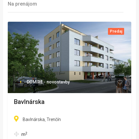
Na prenájom
Predaj
DOMIRE - novostavby
Bavlnárska
Bavlnárska, Trenčín
2
m