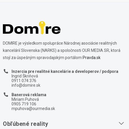
DOMIRE je výsledkom spolupráce Národnej asociácie realitných
kancelárií Slovenska (NARKS) a spoločnosti OUR MEDIA SR, ktorá
stojí za úspešným spravodajským portálom
Pravda.sk
Inzercia pre realitné kancelárie a developerov / podpora
Ingrid Škriňová
0911 074 376
info@domire.sk
Banerová reklama
Miriam Puhová
0905 719 106
mpuhova@ourmedia.sk
Obľúbené reality