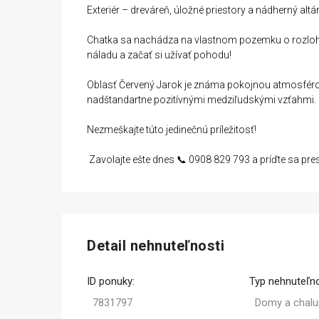
Exteriér – dreváreň, úložné priestory a nádherný alt
Chatka sa nachádza na vlastnom pozemku o rozlohe 2
náladu a začať si užívať pohodu!
Oblasť Červený Jarok je známa pokojnou atmosférou
nadštandartne pozitívnými medziľudskými vzťahmi.
Nezmeškajte túto jedinečnú príležitosť!
Zavolajte ešte dnes 📞 0908 829 793 a príďte sa pres
Detail nehnuteľnosti
ID ponuky:
Typ nehnuteľno
7831797
Domy a chalu