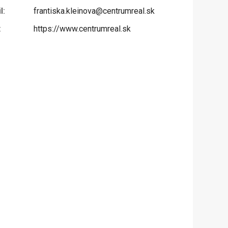
l:
frantiska.kleinova@centrumreal.sk
:
https://www.centrumreal.sk