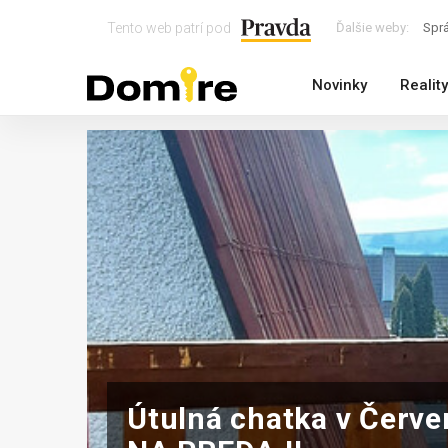
Tento web patrí pod
Ďalšie weby:
Spr
Novinky
Reality
Útulná chatka v Červe