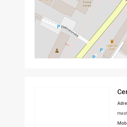
Cen
Adre
mest
Mobi