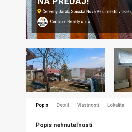
NA PREDAJ!
Červený Jarok, Spišská Nová Ves, mesto v okre
Centrum Reality s. r. o.
Popis
Detail
Vlastnosti
Lokalita
Popis nehnuteľnosti