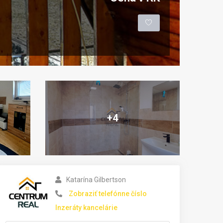
+4
Katarína Gilbertson
Zobraziť telefónne číslo
Inzeráty kancelárie