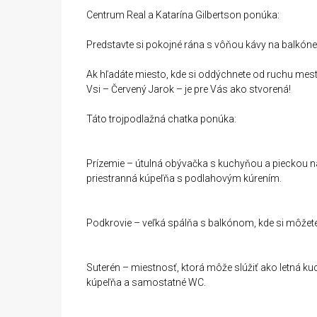
Centrum Real a Katarína Gilbertson ponúka:
Predstavte si pokojné rána s vôňou kávy na balkóne,
Ak hľadáte miesto, kde si oddýchnete od ruchu mes
Vsi – Červený Jarok – je pre Vás ako stvorená!
Táto trojpodlažná chatka ponúka:
Prízemie – útulná obývačka s kuchyňou a pieckou n
priestranná kúpeľňa s podlahovým kúrením.
Podkrovie – veľká spálňa s balkónom, kde si môžete
Suterén – miestnosť, ktorá môže slúžiť ako letná k
kúpeľňa a samostatné WC.