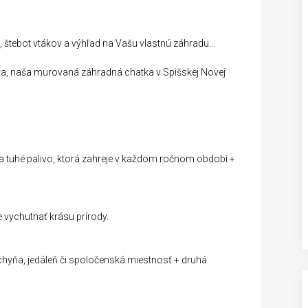
 štebot vtákov a výhľad na Vašu vlastnú záhradu...
ta, naša murovaná záhradná chatka v Spišskej Novej
a tuhé palivo, ktorá zahreje v každom ročnom období +
 vychutnať krásu prírody.
uchyňa, jedáleň či spoločenská miestnosť + druhá