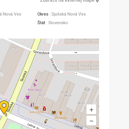
Zobraziť na externej mape
á Nová Ves
Okres :
Spišská Nová Ves
Štát :
Slovensko