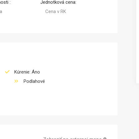
osti :
Jednotková cena:
pa
Cena v RK
Predaj
Prenájom
Kúrenie: Áno
Podlahové