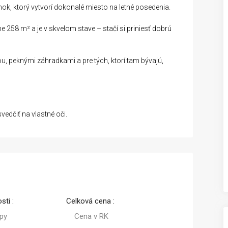
ánok, ktorý vytvorí dokonalé miesto na letné posedenia.
58 m² a je v skvelom stave – stačí si priniesť dobrú
, peknými záhradkami a pre tých, ktorí tam bývajú,
vedčiť na vlastné oči.
sti :
Celková cena :
py
Cena v RK