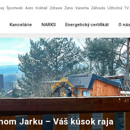
ávy
Športweb
Auto
Koktail
Zdravie
Žena
Varecha
Záhrada
Užitočná
TV 
Kancelárie
NARKS
Energetický certifikát
O ná
nom Jarku – Váš kúsok raja