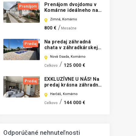
Prenájom dvojdomu v
Prenájom
Komárne ideálneho na
podnikanie!
Zimná, Komárno
800 €
Mesačne
Na predaj záhradná
Predaj
chata v záhradkárskej
oblasti Nová Osada,
Nová Osada, Komárno
Komárno
125 000 €
Celkovo
EXKLUZÍVNE U NÁS! Na
Predaj
predaj krásna záhradná
chata
Harčáš, Komárno
144 000 €
Celkovo
Odporúčané nehnuteľnosti