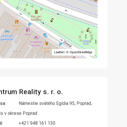
Leaflet
| ©
OpenStreetMap
trum Reality s. r. o.
sa:
Námestie svätého Egídia 95, Poprad,
o v okrese Poprad
l:
+421 948 161 130