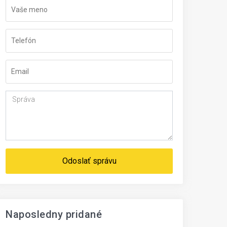
Odoslať správu
Naposledny pridané