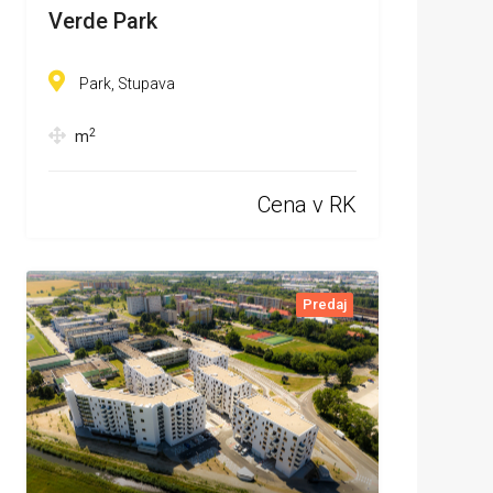
Verde Park
Park, Stupava
2
m
Cena v RK
Predaj