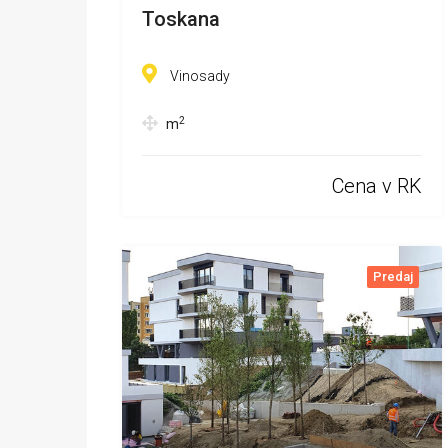
Toskana
Vinosady
2
m
Cena v RK
Predaj