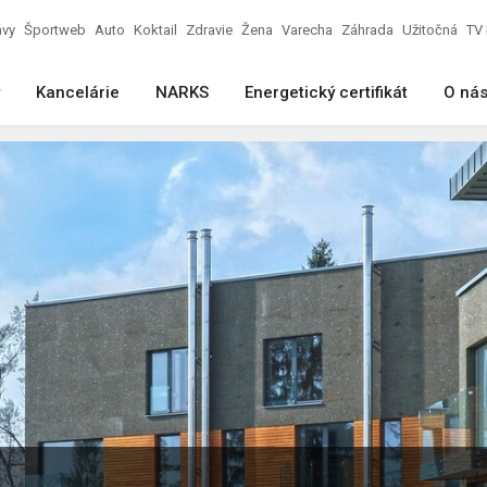
ávy
Športweb
Auto
Koktail
Zdravie
Žena
Varecha
Záhrada
Užitočná
TV 
Kancelárie
NARKS
Energetický certifikát
O ná