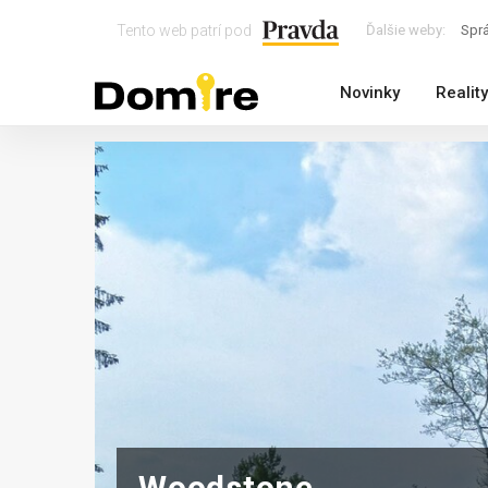
Tento web patrí pod
Ďalšie weby:
Spr
Novinky
Reality
Woodstone