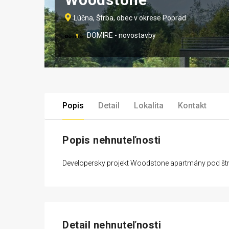
Lúčna, Štrba, obec v okrese Poprad
DOMIRE - novostavby
Popis
Detail
Lokalita
Kontakt
Popis nehnuteľnosti
Developersky projekt Woodstone apartmány pod št
Detail nehnuteľnosti