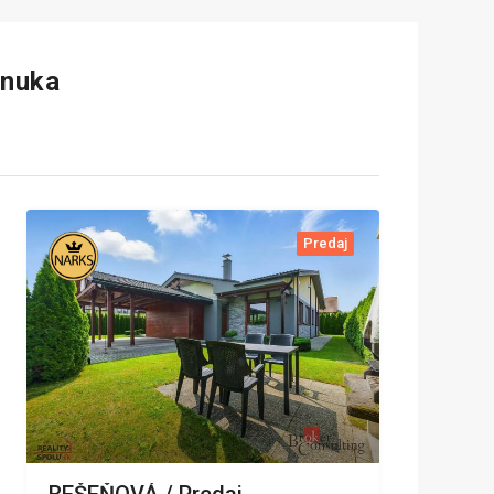
onuka
Predaj