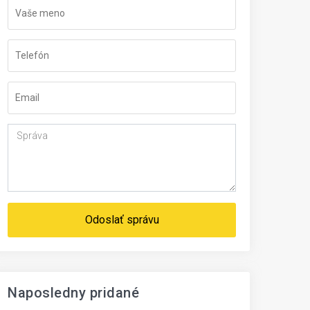
Odoslať správu
Naposledny pridané