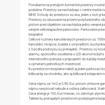
Ponúkame na prenájom komerčné priestory možné vyu
podobne. Priestory sa nachádzajú v centre mesta na
MHD. Vchody do priestorov sú dva, jeden z nich je b
Priestory sú situované na prízemí polyfunkčného ob
pričom pred objektom sa nachádza jedno verejné p
verejné veľkokapacitné parkovisko. Parkovanie je
bezplatné.
Celkové rozmery kancelárskych priestorov sú: 100
kancelárií, recepcie, toaleta s umývadlom, kuchynka
č.3 podľa pôdorysu sú prenajaté) . Priestory sú nov
alarmu, spotového osvetlenia s LED ekonomickými 
internetového pokrytia s prepojením do každej miest
s výmerami jednotlivých miestností.
Ku priestorom bezplatne náleží aj jeden parkovací b
billboardy na chodníku, ako aj billboard a klaprámi 
Cena nájmu za 1m2 je 5.90,-Eur, pričom zmluvne ga
nájmu navyšovať nebude a ostáva zafixovaná. Vratn
Cena energií je 150,-Eur/mesiac, čo zahrňuje: plyn/
Taktiež ku prenajatým priestorom poskytujeme bezp