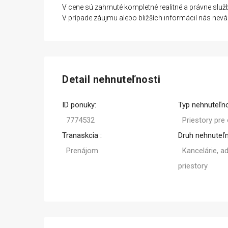
V cene sú zahrnuté kompletné realitné a právne služ
V prípade záujmu alebo bližších informácií nás nevá
Detail nehnuteľnosti
ID ponuky:
Typ nehnuteľno
7774532
Priestory pre
Tranaskcia :
Druh nehnuteľn
Prenájom
Kancelárie, a
priestory