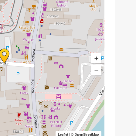
Leaflet
| ©
OpenStreetMap