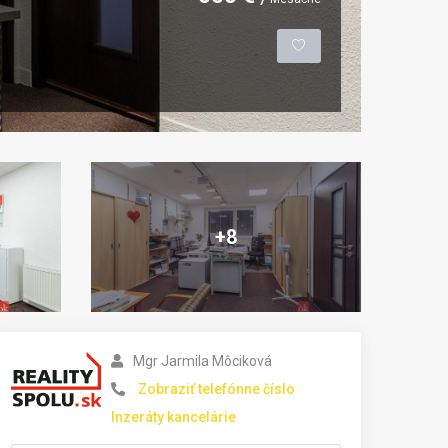
+8
Mgr Jarmila Môciková
Zobraziť telefónne číslo
Inzeráty kancelárie