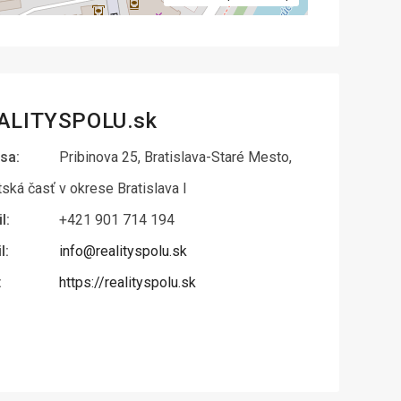
ALITYSPOLU.sk
sa:
Pribinova 25, Bratislava-Staré Mesto,
ská časť v okrese Bratislava I
l:
+421 901 714 194
l:
info@realityspolu.sk
:
https://realityspolu.sk