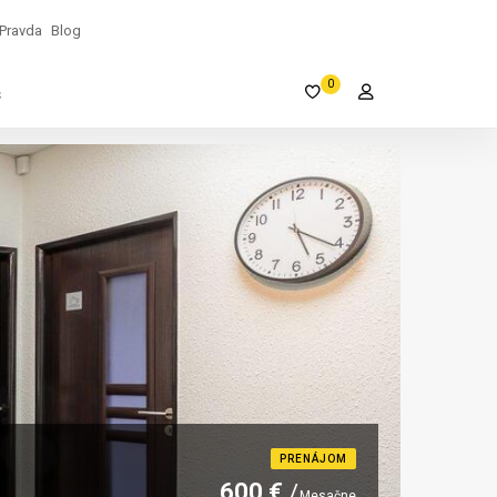
Pravda
Blog
0
s
PRENÁJOM
600 €
Mesačne