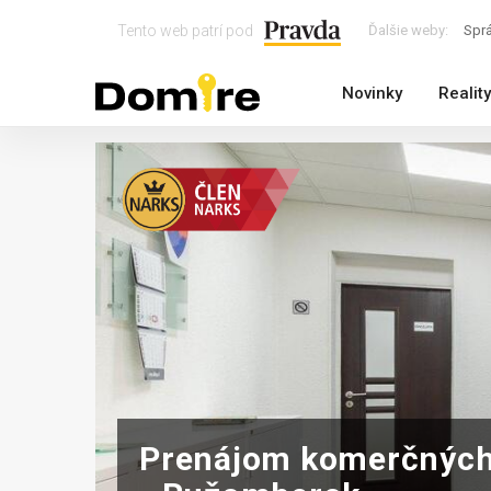
Tento web patrí pod
Ďalšie weby:
Spr
Novinky
Reality
Prenájom komerčných 