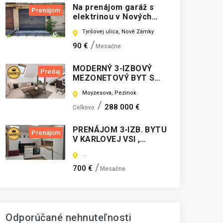
Na prenájom garáž s
Prenájom
elektrinou v Nových
Zámkoch
Tyršovej ulica, Nové Zámky
90 €
Mesačne
MODERNÝ 3-IZBOVÝ
Predaj
MEZONETOVÝ BYT S
BALKÓNOM V CENTRE
Moyzesova, Pezinok
MESTA PEZINOK
288 000 €
Celkovo
PRENÁJOM 3-IZB. BYTU
Prenájom
V KARLOVEJ VSI ,
ZREKONŠTRUOVANÝ,
Segnerova, Bratislava-Karlova Ves
ZARIADENÝ, SEGNEROVA
UL.
700 €
Mesačne
Odporúčané nehnuteľnosti