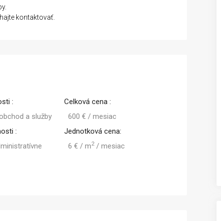
by.
hajte kontaktovať.
sti :
Celková cena :
 obchod a služby
600 € / mesiac
osti :
Jednotková cena:
2
dministratívne
6 € / m
/ mesiac