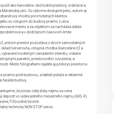
žiť ako kancelárie, obchodné priestory, ordinácie a
 Mariánskej ulici. Sú výborne dostupné pešo, autom aj
ezbariérový vhodný pre imobilných klientov.
jektu so vstupom do budovy priamo z ulice,
arkovacie miesto a za objektom sa nachádza ďalšie
 bezproblémové a v dodržanom časovom limite
m2, pričom priestor pozostáva z dvoch samostatných
, sklad/serverovňa, vstupná chodba (kancelárie č2 a
é, vybavené moderným zariadením interiéru, vrátane
stropnými panelmi, priestorového ozvučenia, a
nosti. Medzi fotografiami nájdete aj pôdorys priestorov
ox priamo pred budovou, a taktiež pútače a reklamné
na fasáde budovy.
rantujeme, že počas celej doby nájmu sa cena
ý depozit vo výške jedného mesačného nájmu (600,-€).
kúrenie,TÚV,vodné/stočné.
latný technický NON STOP servis.