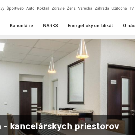
ávy
Športweb
Auto
Koktail
Zdravie
Žena
Varecha
Záhrada
Užitočná
TV 
Kancelárie
NARKS
Energetický certifikát
O ná
- kancelárskych priestorov