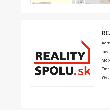
RE
Adre
mest
Mobi
Emai
Web