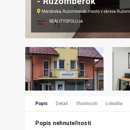
- Ružomberok
Mariánska, Ružomberok, mesto v okrese Ružo
REALITYSPOLU.sk
Popis
Detail
Vlastnosti
Lokalita
Popis nehnuteľnosti