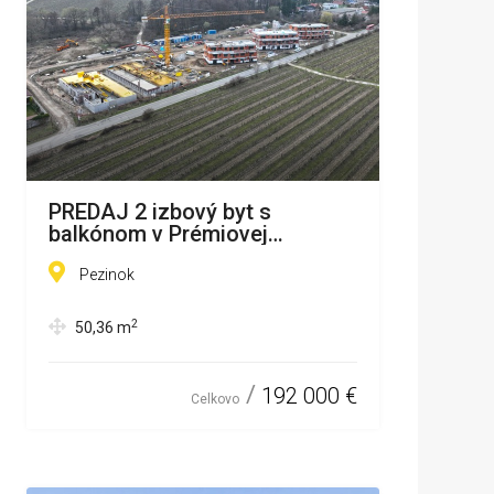
PREDAJ 2 izbový byt s
balkónom v Prémiovej
novostavbe Pezinok A0+
Pezinok
2
50,36
m
192 000 €
Celkovo