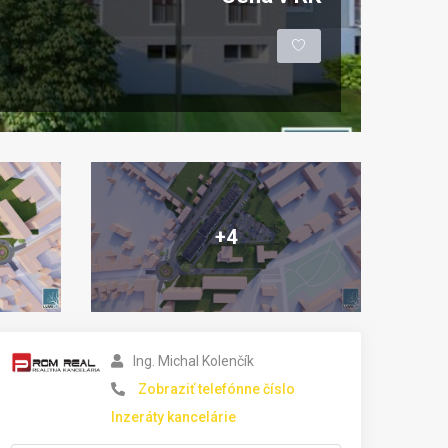
+4
Ing. Michal Kolenčík
Zobraziť telefónne číslo
Inzeráty kancelárie