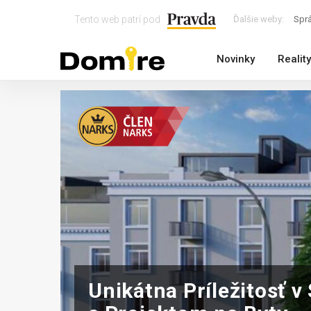
Tento web patrí pod
Ďalšie weby:
Spr
Novinky
Reality
Unikátna Príležitosť v