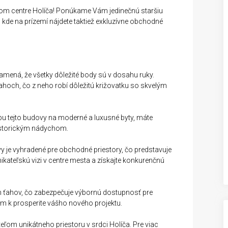
ckom centre Holíča! Ponúkame Vám jedinečnú staršiu
kde na prízemí nájdete taktiež exkluzívne obchodné
amená, že všetky dôležité body sú v dosahu ruky.
ahoch, čo z neho robí dôležitú križovatku so skvelým
bu tejto budovy na moderné a luxusné byty, máte
 historickým nádychom.
y je vyhradené pre obchodné priestory, čo predstavuje
kateľskú vizi v centre mesta a získajte konkurenčnú
h ťahov, čo zabezpečuje výbornú dostupnosť pre
m k prosperite vášho nového projektu.
eľom unikátneho priestoru v srdci Holíča. Pre viac