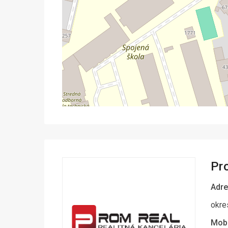
Pr
Adre
okre
Mobi