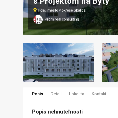
s Projektom na Byty
Holíč, mesto v okrese Skalica
Prom real consulting
Popis
Detail
Lokalita
Kontakt
Popis nehnuteľnosti