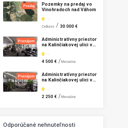
Pozemky na predaj vo
Predaj
Vinohradoch nad Váhom
Vinohrady nad Váhom, Vinohrady nad Váhom
30 000 €
Celkovo
Administratívny priestor
Prenájom
na Kalinčiakovej ulici v
budove SITNO v tesnej
Kalinčiakova, Bratislava-Nové Mesto
blízkosti TOWER 5 a
štadióna Tehelné pole,
4 500 €
Mesačne
Bratislava III
Administratívny priestor
Prenájom
na Kalinčiakovej ulici v
budove SITNO v tesnej
Kalinčiakova, Bratislava-Nové Mesto
blízkosti TOWER 5 a
štadióna Tehelné pole,
2 250 €
Mesačne
Bratislava III
Odporúčané nehnuteľnosti