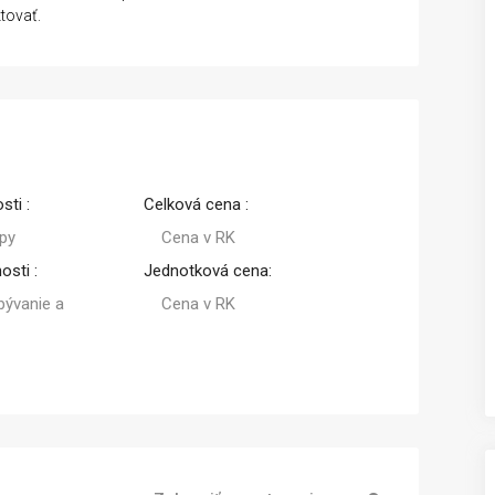
tovať.
sti :
Celková cena :
py
Cena v RK
osti :
Jednotková cena:
 bývanie a
Cena v RK