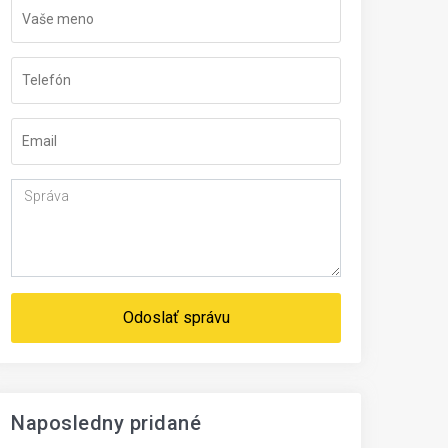
Odoslať správu
Naposledny pridané