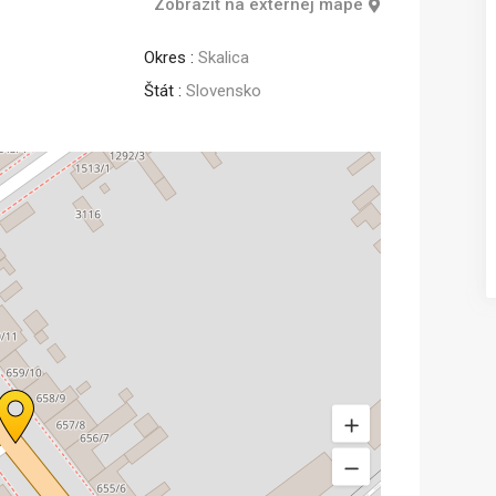
Zobraziť na externej mape
Predaj
Okres :
Skalica
Štát :
Slovensko