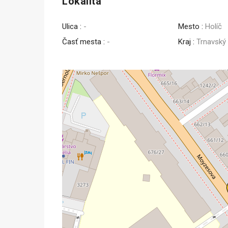
Lokalita
Predaj
Ulica :
-
Mesto :
Holíč
Časť mesta :
-
Kraj :
Trnavský