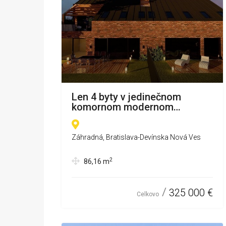
Len 4 byty v jedinečnom
komornom modernom
projekte Záhradná v DNV!
Záhradná, Bratislava-Devínska Nová Ves
2
86,16
m
325 000 €
Celkovo