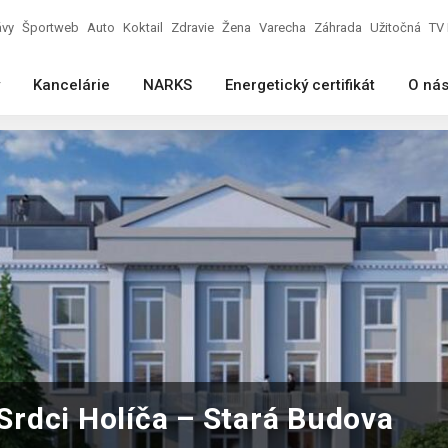
ávy
Športweb
Auto
Koktail
Zdravie
Žena
Varecha
Záhrada
Užitočná
TV 
Kancelárie
NARKS
Energetický certifikát
O ná
 Srdci Holíča – Stará Budova