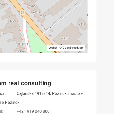
Leaflet
| ©
OpenStreetMap
om real consulting
sa:
Cajlanská 1912/14, Pezinok, mesto v
se Pezinok
l:
+421 919 040 800