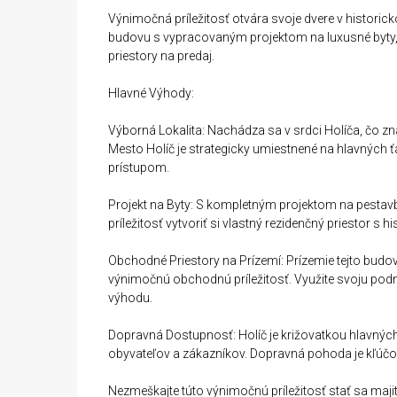
Výnimočná príležitosť otvára svoje dvere v histori
budovu s vypracovaným projektom na luxusné byty, 
priestory na predaj.
Hlavné Výhody:
Výborná Lokalita: Nachádza sa v srdci Holíča, čo zn
Mesto Holíč je strategicky umiestnené na hlavných ť
prístupom.
Projekt na Byty: S kompletným projektom na pestav
príležitosť vytvoriť si vlastný rezidenčný priestor s
Obchodné Priestory na Prízemí: Prízemie tejto budov
výnimočnú obchodnú príležitosť. Využite svoju podni
výhodu.
Dopravná Dostupnosť: Holíč je križovatkou hlavnýc
obyvateľov a zákazníkov. Dopravná pohoda je kľúčo
Nezmeškajte túto výnimočnú príležitosť stať sa majit