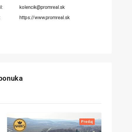
l:
kolencik@promreal.sk
:
https://www.promreal.sk
 ponuka
Predaj