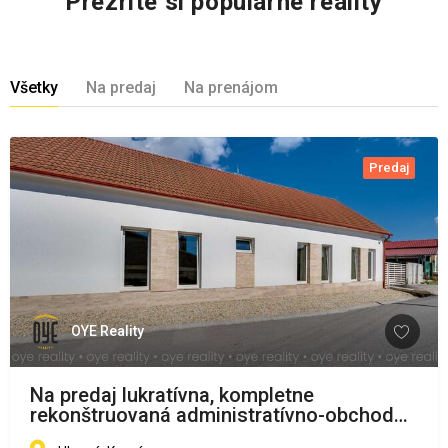
Prezrite si populárne reality
Všetky
Na predaj
Na prenájom
Predaj
OYE Reality
Na predaj lukratívna, kompletne
rekonštruovaná administratívno-obchodná
budova v Komárne