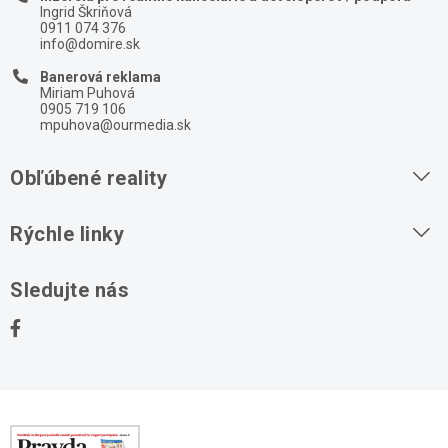
Ingrid Škriňová
0911 074 376
info@domire.sk
Banerová reklama
Miriam Puhová
0905 719 106
mpuhova@ourmedia.sk
Obľúbené reality
Byty na prenájom
Rýchle linky
Byty na predaj
O nás
Sledujte nás
Domy na predaj
Kontakt
Stavebné pozemky
Ochrana osobných údajov
Kancelárie na prenájom