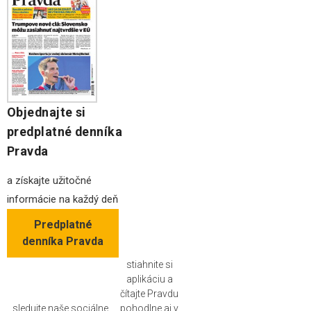
Objednajte si
predplatné denníka
Pravda
a získajte užitočné
informácie na každý deň
Predplatné
denníka Pravda
stiahnite si
aplikáciu a
čítajte Pravdu
sledujte naše sociálne
pohodlne aj v