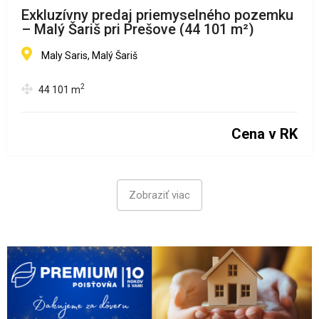
Exkluzívny predaj priemyselného pozemku
– Malý Šariš pri Prešove (44 101 m²)
Maly Saris, Malý Šariš
2
44 101
m
Cena v RK
Zobraziť viac