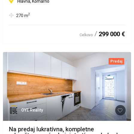
Hlavná, Komárno
2
270
m
299 000 €
Celkovo
Predaj
OYE Reality
Na predaj lukratívna, kompletne