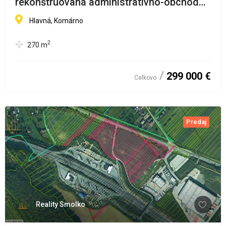
rekonštruovaná administratívno-obchodná
budova v Komárne
Hlavná, Komárno
2
270
m
299 000 €
Celkovo
Predaj
Reality Smolko