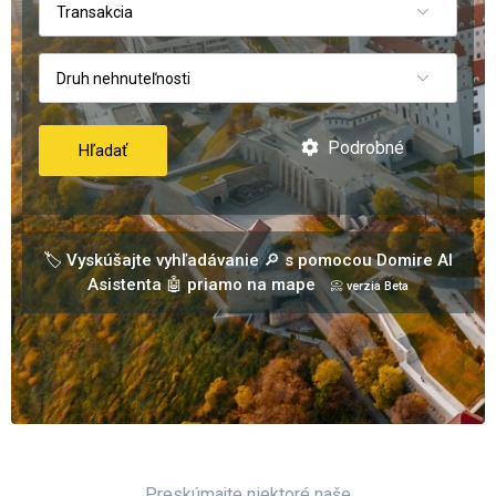
Transakcia
Druh nehnuteľnosti
Podrobné
Hľadať
🏷️ Vyskúšajte vyhľadávanie 🔎 s pomocou Domire AI
Asistenta 🤖 priamo na mape
📀 verzia Beta
Preskúmajte niektoré naše