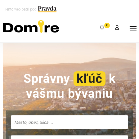
Tento web patrí pod
0
Správny
kľúč
k
vášmu bývaniu