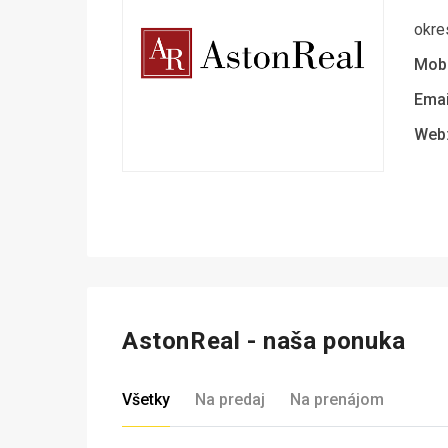
okre
Mobi
Emai
Web
AstonReal - naša ponuka
Všetky
Na predaj
Na prenájom