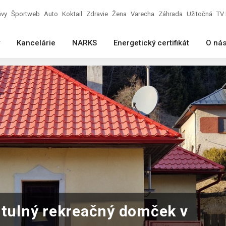
ávy
Športweb
Auto
Koktail
Zdravie
Žena
Varecha
Záhrada
Užitočná
TV 
Kancelárie
NARKS
Energetický certifikát
O ná
útulný rekreačný domček v