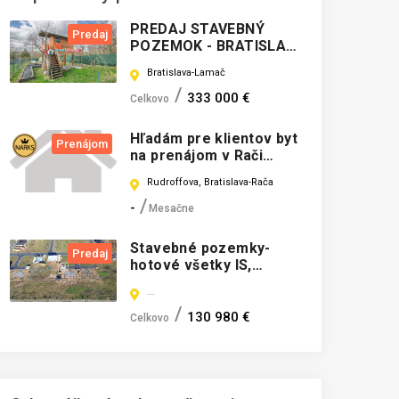
PREDAJ STAVEBNÝ
Predaj
POZEMOK - BRATISLAVA
LAMAČ (N184-14-
Bratislava-Lamač
OTKAE)
333 000 €
Celkovo
Hľadám pre klientov byt
Prenájom
na prenájom v Rači
Rínok
Rudroffova, Bratislava-Rača
-
Mesačne
Stavebné pozemky-
Predaj
hotové všetky IS,
chodníky, asfaltové
VÝCHODNÉ MOKRANCE, Mokrance
cesty
130 980 €
Celkovo