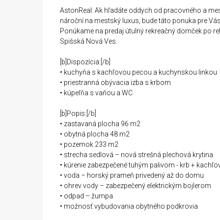
AstonReal: Ak hľadáte oddych od pracovného a mest
nároční na mestský luxus, bude táto ponuka pre Vás
Ponúkame na predaj útulný rekreačný domček po reko
Spišská Nová Ves.
[b]Dispozícia:[/b]
• kuchyňa s kachľovou pecou a kuchynskou linkou
• priestranná obývacia izba s krbom
• kúpeľňa s vaňou a WC
[b]Popis:[/b]
• zastavaná plocha 96 m2
• obytná plocha 48 m2
• pozemok 233 m2
• strecha sedlová – nová strešná plechová krytina
• kúrenie zabezpečené tuhým palivom - krb + kachľo
• voda – horský prameň privedený až do domu
• ohrev vody – zabezpečený elektrickým bojlerom
• odpad – žumpa
• možnosť vybudovania obytného podkrovia