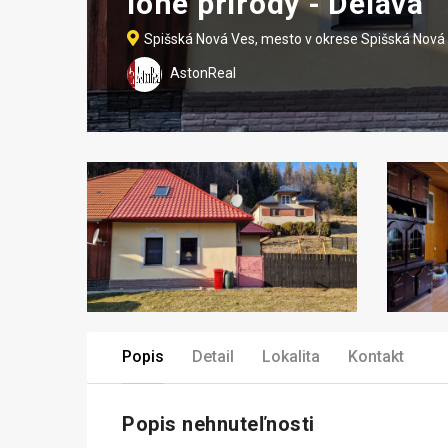
lone prírody - Delava
Spišská Nová Ves, mesto v okrese Spišská Nová
AstonReal
Popis
Detail
Lokalita
Kontakt
Popis nehnuteľnosti