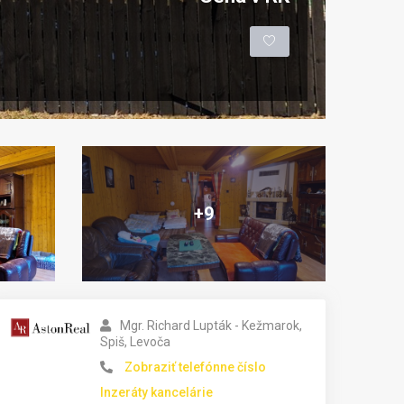
+9
Mgr. Richard Lupták - Kežmarok,
Spiš, Levoča
Zobraziť telefónne číslo
Inzeráty kancelárie