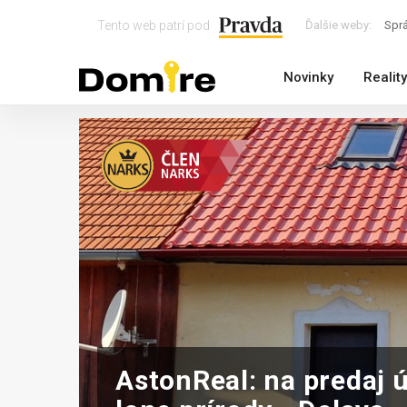
Tento web patrí pod
Ďalšie weby:
Spr
Novinky
Reality
AstonReal: na predaj 