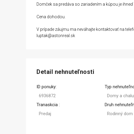
Domček sa predáva so zariadením a kúpou je ihneď 
Cena dohodou.
V prípade záujmu ma neváhajte kontaktovať na tele
luptak@astonreal.sk
Detail nehnuteľnosti
ID ponuky:
Typ nehnuteľno
6936872
Domy a chalu
Tranaskcia :
Druh nehnuteľn
Predaj
Rodinný dom