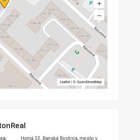
Leaflet
| ©
OpenStreetMap
tonReal
sa:
Horná 32, Banská Bystrica, mesto v