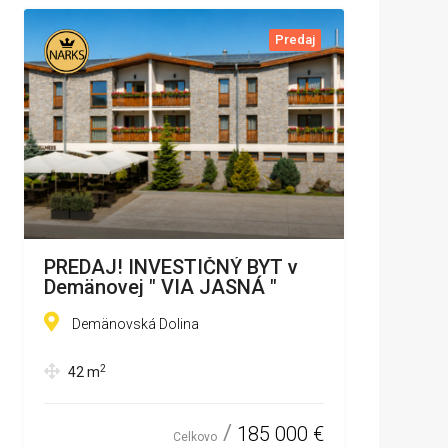
Predaj
PREDAJ! INVESTIČNÝ BYT v
Demänovej " VIA JASNÁ "
Demänovská Dolina
2
42
m
185 000 €
Celkovo