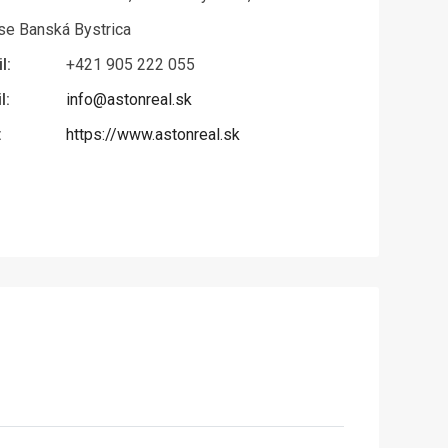
se Banská Bystrica
l:
+421 905 222 055
l:
info@astonreal.sk
:
https://www.astonreal.sk