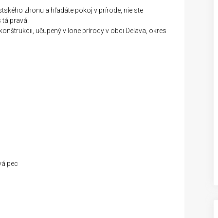
ského zhonu a hľadáte pokoj v prírode, nie ste
 tá pravá.
nštrukcii, učupený v lone prírody v obci Delava, okres
vá pec