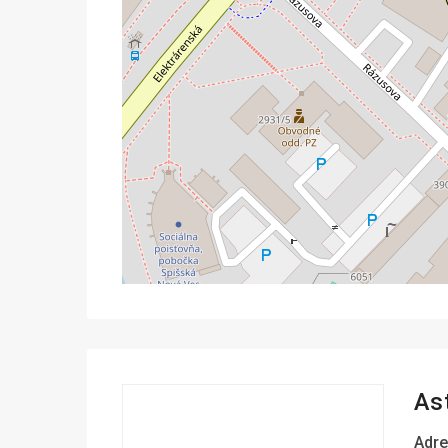
As
Adre