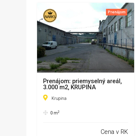
Prenájom
Prenájom: priemyselný areál,
3.000 m2, KRUPINA
Krupina
2
0
m
Cena v RK