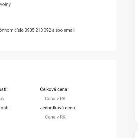
voľný.
fónnom číslo 0905 210 092 alebo email:
sti :
Celková cena :
py
Cena v RK
osti :
Jednotková cena:
Cena v RK