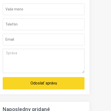
Odoslať správu
Naposledny pridané