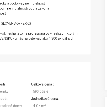
liadky a pôdorysy nehnuteľnosti
odom nehnuteľnosti podľa zákona
nosť
Í SLOVENSKA - ZRKS
ot, nechajte to na profesionálov v realitách, ktorým
KU - u nás nájdete viac ako 1 300 aktuálnych
sti :
Celková cena :
zemky
590 052 €
osti :
Jednotková cena:
2
 rodinné domy
4 € / m