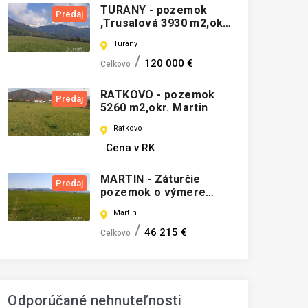
TURANY - pozemok
Predaj
,Trusalová 3930 m2,okr.
Martin
Turany
120 000 €
Celkovo
RATKOVO - pozemok
Predaj
5260 m2,okr. Martin
Ratkovo
Cena v RK
MARTIN - Záturčie
Predaj
pozemok o výmere
711m2
Martin
46 215 €
Celkovo
Odporúčané nehnuteľnosti