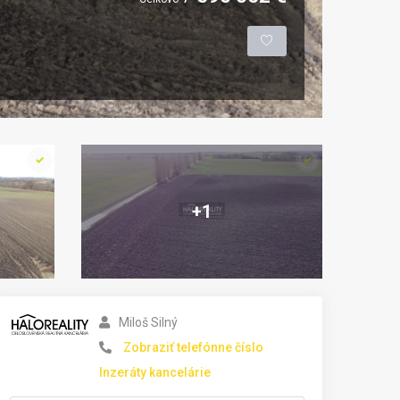
+1
Miloš Silný
Zobraziť telefónne číslo
Inzeráty kancelárie