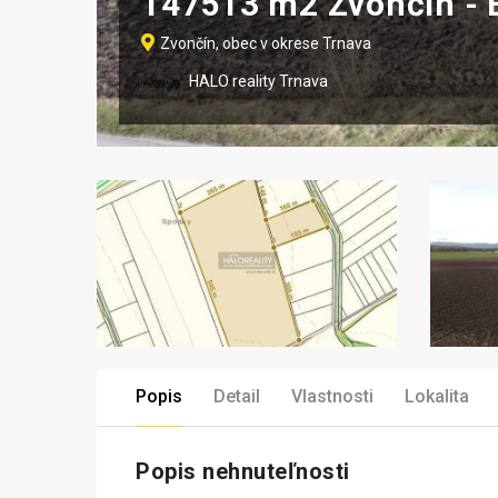
147513 m2 Zvončín -
Zvončín, obec v okrese Trnava
HALO reality Trnava
Popis
Detail
Vlastnosti
Lokalita
Popis nehnuteľnosti