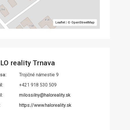
Leaflet
| ©
OpenStreetMap
LO reality Trnava
sa:
Trojičné námestie 9
l:
+421 918 530 509
l:
milossilny@haloreality.sk
:
https://www.haloreality.sk