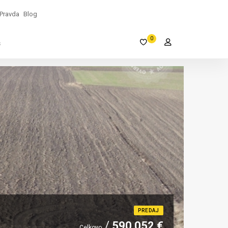
Pravda
Blog
0
s
PREDAJ
590 052 €
Celkovo