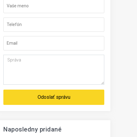
Odoslať správu
Naposledny pridané