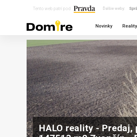
Tento web patrí pod
Ďalšie weby:
Spr
Novinky
Reality
HALO reality - Predaj