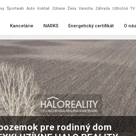
ávy
Športweb
Auto
Koktail
Zdravie
Žena
Varecha
Záhrada
Užitočná
TV 
Kancelárie
NARKS
Energetický certifikát
O ná
, pozemok pre rodinný dom