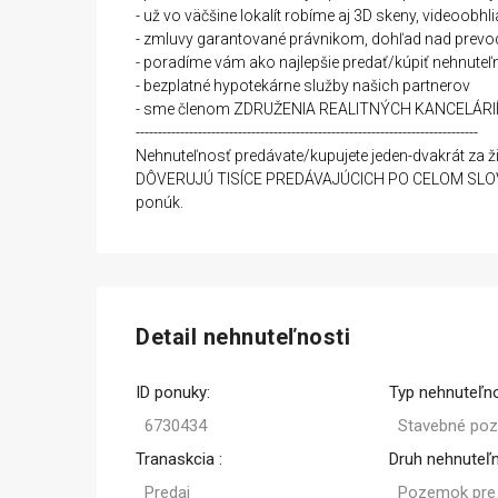
- už vo väčšine lokalít robíme aj 3D skeny, videoobh
- zmluvy garantované právnikom, dohľad nad prev
- poradíme vám ako najlepšie predať/kúpiť nehnuteľ
- bezplatné hypotekárne služby našich partnerov
- sme členom ZDRUŽENIA REALITNÝCH KANCELÁRI
-----------------------------------------------------------------------------
Nehnuteľnosť predávate/kupujete jeden-dvakrát za živ
DÔVERUJÚ TISÍCE PREDÁVAJÚCICH PO CELOM SLOVENS
ponúk.
Detail nehnuteľnosti
ID ponuky:
Typ nehnuteľno
6730434
Stavebné po
Tranaskcia :
Druh nehnuteľn
Predaj
Pozemok pre