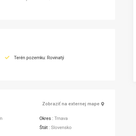
Prenájom
Prenájom
Terén pozemku: Rovinatý
Zobraziť na externej mape
ín
Okres :
Trnava
Štát :
Slovensko