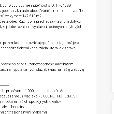
kt: 0918 530 509, nehnuteľnosť s ID: TT-64598:
ajúce sa v katastri obce Zvončín, mimo zastavaného
 sú vo výmere 147.513 m2.
a cesta-obec Ružindol a prechádza v tesnom dotyku
blízkej dobe rozsiahlu výstavbu rodinných a bytových
m pozemkom ho rozďeľuje poľná cesta, ktorá je vo
nachádza tlaková kanalizácia, ktorá je v správe
e, právneho servisu zabezpečeného advokátom,
stri a hypotekárnych služieb (viac na našej webovej
--------
 predávame 1 000 nehnuteľností ročne
 predávali sme už viac ako 70 000 NEHNUTEĽNOSTÍ
j s fotkami našich spokojných klientov
vode nehnuteľnosti
nými profesionálnymi maklérmi