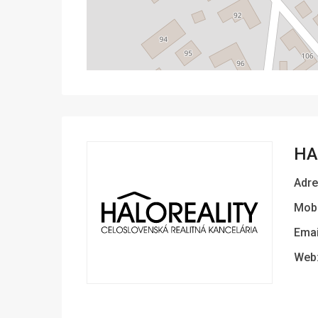
HA
Adre
Mobi
Emai
Web