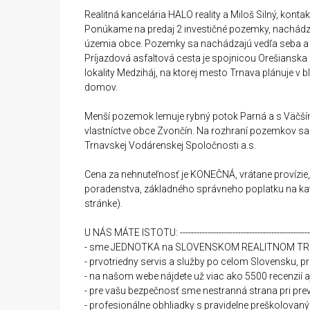
Realitná kancelária HALO reality a Miloš Silný, konta
Ponúkame na predaj 2 investičné pozemky, nachádz
územia obce. Pozemky sa nachádzajú vedľa seba a
Príjazdová asfaltová cesta je spojnicou Orešiansk
lokality Medziháj, na ktorej mesto Trnava plánuje v 
domov.
Menší pozemok lemuje rybný potok Parná a s Väčší
vlastníctve obce Zvončín. Na rozhraní pozemkov sa 
Trnavskej Vodárenskej Spoločnosti a.s.
Cena za nehnuteľnosť je KONEČNÁ, vrátane provízi
poradenstva, základného správneho poplatku na kata
stránke).
U NÁS MÁTE ISTOTU: ------------------------------------------------
- sme JEDNOTKA na SLOVENSKOM REALITNOM TRHU,
- prvotriedny servis a služby po celom Slovensku,
- na našom webe nájdete už viac ako 5500 recenzií a
- pre vašu bezpečnosť sme nestranná strana pri pre
- profesionálne obhliadky s pravidelne preškolova