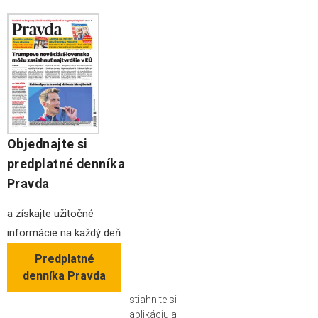
Objednajte si
predplatné denníka
Pravda
a získajte užitočné
informácie na každý deň
Predplatné
denníka Pravda
stiahnite si
aplikáciu a