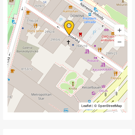
Leaflet
| ©
OpenStreetMap