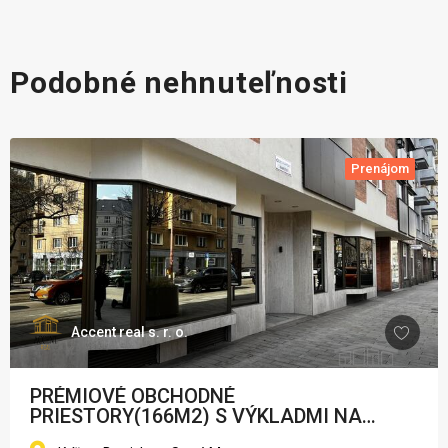
Podobné nehnuteľnosti
Prenájom
Accent real s. r. o.
PRÉMIOVÉ OBCHODNÉ
PRIESTORY(166M2) S VÝKLADMI NA
FREKVENTOVANEJ ULICI V CENTRE -