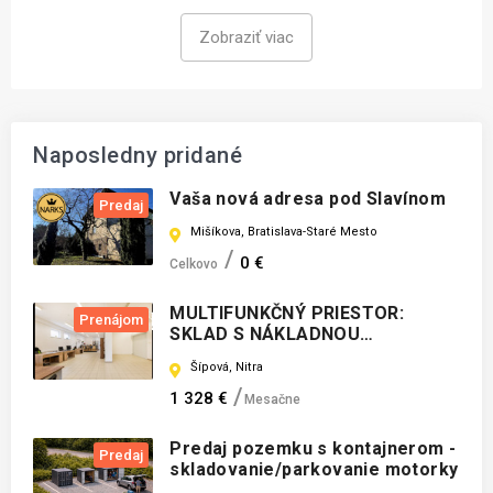
Zobraziť viac
Naposledny pridané
Vaša nová adresa pod Slavínom
Predaj
Mišíkova, Bratislava-Staré Mesto
0 €
Celkovo
MULTIFUNKČNÝ PRIESTOR:
Prenájom
SKLAD S NÁKLADNOU
PLOŠINOU+ŠKOLIACI PRIESTOR
Šípová, Nitra
+KANCELÁRIE
1 328 €
Mesačne
Predaj pozemku s kontajnerom -
Predaj
skladovanie/parkovanie motorky