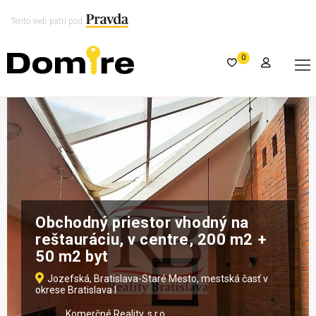
Tento web patrí pod
0
Obchodný priestor vhodný na
reštauráciu, v centre, 200 m2 +
50 m2 byt
Jozefská, Bratislava-Staré Mesto, mestská časť v
okrese Bratislava I
Komerčné Reality, s.r.o.