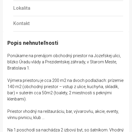
Lokalita
Kontakt
Popis nehnuteľnosti
Ponúkame na prenájom obchodný priestor na Jozefskej ulici,
blízko Úradu vlády a Prezidentskej záhrady, v Starom Meste,
Bratislava 1.
Výmera priestoru je cca 200 m2 na dvoch podlažiach: prízemie
140 m2 (obchodný priestor – vstup z ulice, kuchyňa, skladík,
bar) + suterén cca 50m2 (toalety, 2 miestnosti s peknými
klenbami).
Priestor vhodný na reštauráciu, bar, vývarovňu, akcie, eventy,
vínnu pivnicu, klub ...
Na 1.poschodí sa nachádza 2 izbový byt, so šatníkom. Vhodný