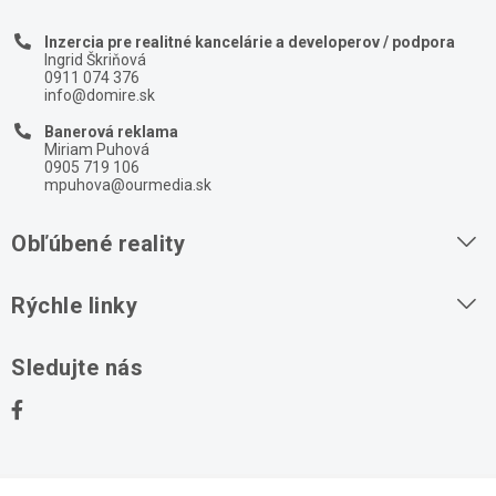
Inzercia pre realitné kancelárie a developerov / podpora
Ingrid Škriňová
0911 074 376
info@domire.sk
Banerová reklama
Miriam Puhová
0905 719 106
mpuhova@ourmedia.sk
Obľúbené reality
Byty na prenájom
Rýchle linky
Byty na predaj
O nás
Sledujte nás
Domy na predaj
Kontakt
Stavebné pozemky
Ochrana osobných údajov
Kancelárie na prenájom