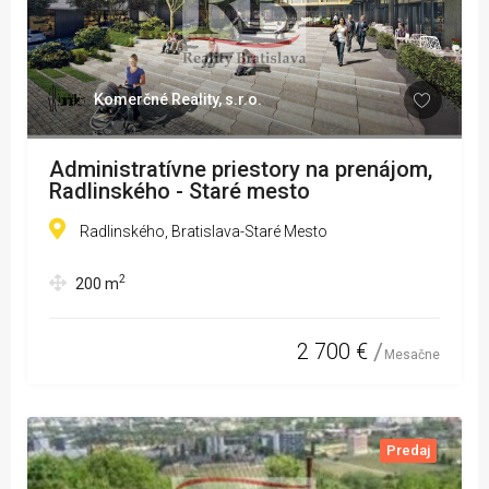
Komerčné Reality, s.r.o.
Administratívne priestory na prenájom,
Radlinského - Staré mesto
Radlinského, Bratislava-Staré Mesto
2
200
m
2 700 €
Mesačne
Predaj