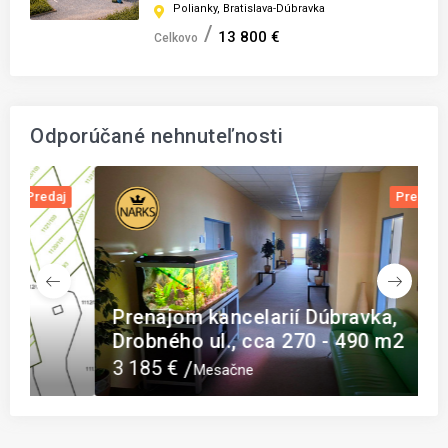
Polianky, Bratislava-Dúbravka
13 800 €
Celkovo
Odporúčané nehnuteľnosti
j
Prenájom
Prenajom kancelarií Dúbravka,
S
Drobného ul., cca 270 - 490 m2
J
3 185 €
Mesačne
C