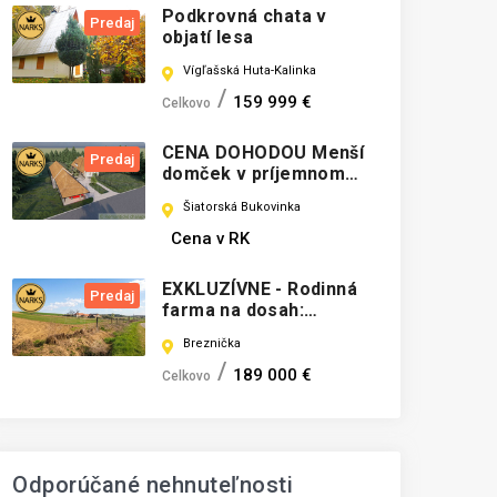
Podkrovná chata v
Predaj
objatí lesa
Vígľašská Huta-Kalinka
159 999 €
Celkovo
CENA DOHODOU Menší
Predaj
domček v príjemnom
prostredí obce
Šiatorská Bukovinka
Šiatorská Bukovinka
Cena v RK
EXKLUZÍVNE - Rodinná
Predaj
farma na dosah:
Obrovský pozemok a
Breznička
dom s novou strechou
pri Brezničke
189 000 €
Celkovo
Odporúčané nehnuteľnosti