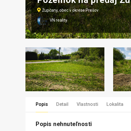
Župčany, obec v okrese Prešov
VN reality
Popis
Detail
Vlastnosti
Lokalita
Popis nehnuteľnosti