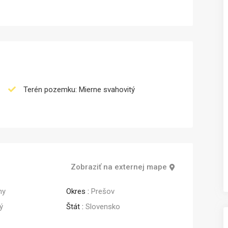
Terén pozemku: Mierne svahovitý
Zobraziť na externej mape
ny
Okres :
Prešov
ý
Štát :
Slovensko