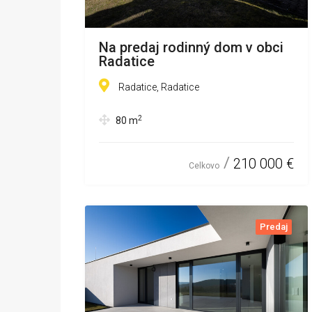
Na predaj rodinný dom v obci
Radatice
Radatice, Radatice
2
80
m
210 000 €
Celkovo
Predaj