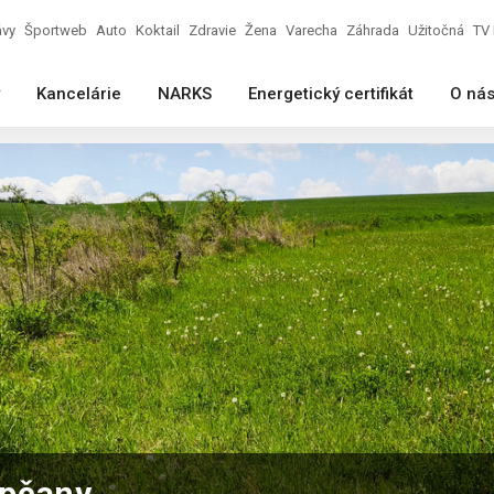
ávy
Športweb
Auto
Koktail
Zdravie
Žena
Varecha
Záhrada
Užitočná
TV 
Kancelárie
NARKS
Energetický certifikát
O ná
upčany