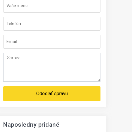
Odoslať správu
Naposledny pridané