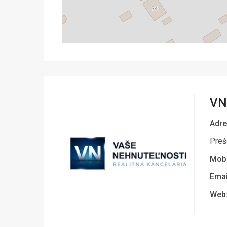
VN 
Adre
Preš
Mobi
Emai
Web