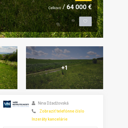
64 000 €
Celkovo
+1
Nina Džadžovská
Zobraziť telefónne číslo
Inzeráty kancelárie