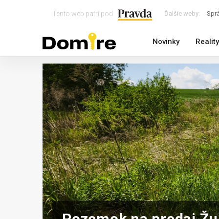
Tento web patrí pod
Ďalšie weby:
Spr
Novinky
Reality
Pozemok na predaj Ž