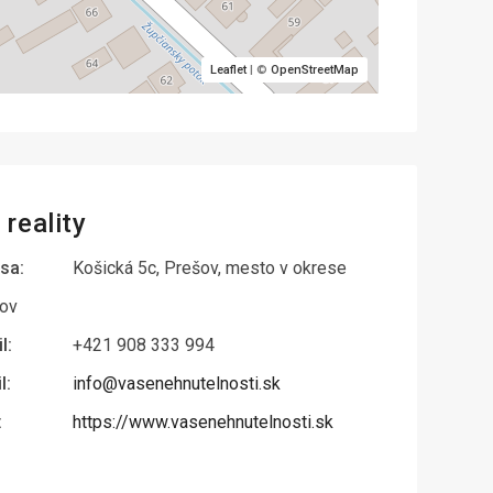
Leaflet
| ©
OpenStreetMap
reality
sa:
Košická 5c, Prešov, mesto v okrese
ov
l:
+421 908 333 994
l:
info@vasenehnutelnosti.sk
:
https://www.vasenehnutelnosti.sk