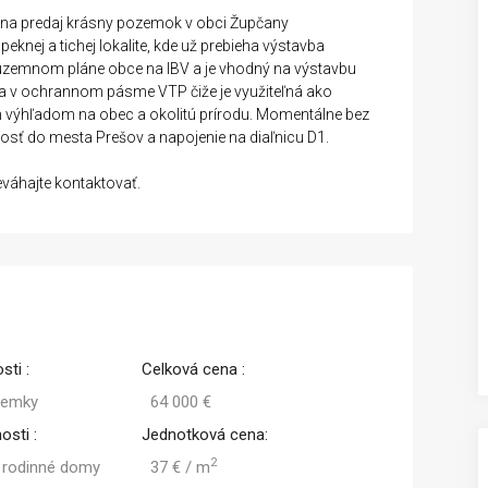
 na predaj krásny pozemok v obci Župčany
nej a tichej lokalite, kde už prebieha výstavba
územnom pláne obce na IBV a je vhodný na výstavbu
 v ochrannom pásme VTP čiže je využiteľná ako
 výhľadom na obec a okolitú prírodu. Momentálne bez
pnosť do mesta Prešov a napojenie na diaľnicu D1.
eváhajte kontaktovať.
sti :
Celková cena :
zemky
64 000 €
osti :
Jednotková cena:
2
 rodinné domy
37 € / m