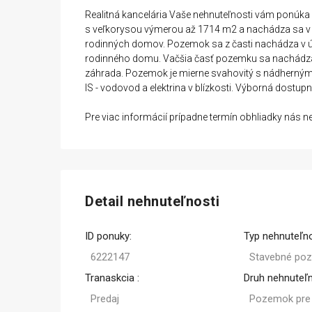
Realitná kancelária Vaše nehnuteľnosti vám ponúka
s veľkorysou výmerou až 1714 m2 a nachádza sa v pek
rodinných domov. Pozemok sa z časti nachádza v 
rodinného domu. Vačšia časť pozemku sa nachádza
záhrada. Pozemok je mierne svahovitý s nádherným
IS - vodovod a elektrina v blízkosti. Výborná dostu
Pre viac informácií prípadne termín obhliadky nás n
Detail nehnuteľnosti
ID ponuky:
Typ nehnuteľno
6222147
Stavebné po
Tranaskcia :
Druh nehnuteľn
Predaj
Pozemok pre