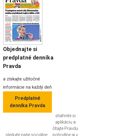
Objednajte si
predplatné denníka
Pravda
a získajte užitočné
informácie na každý deň
Predplatné
denníka Pravda
stiahnite si
aplikáciu a
čítajte Pravdu
sledujte naše sociálne
pohodlne aj v