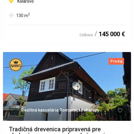
Kolárovo
2
130
m
145 000 €
Celkovo
Predaj
Realitná kancelária Romantické chalupy
Tradičná drevenica pripravená pre