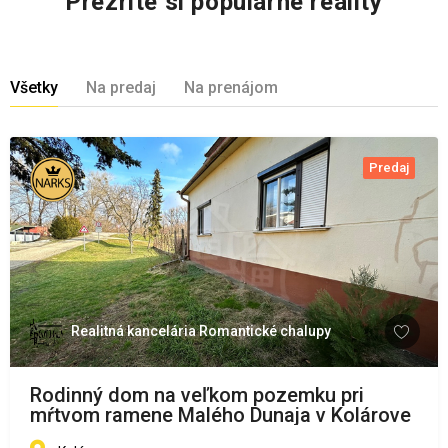
Prezrite si populárne reality
Všetky
Na predaj
Na prenájom
Predaj
Realitná kancelária Romantické chalupy
Rodinný dom na veľkom pozemku pri
mŕtvom ramene Malého Dunaja v Kolárove