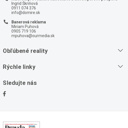
Ingrid Škriňová
0911 074 376
info@domire.sk
Banerová reklama
Miriam Puhová
0905 719 106
mpuhova@ourmedia.sk
Obľúbené reality
Byty na prenájom
Rýchle linky
Byty na predaj
O nás
Sledujte nás
Domy na predaj
Kontakt
Stavebné pozemky
Ochrana osobných údajov
Kancelárie na prenájom