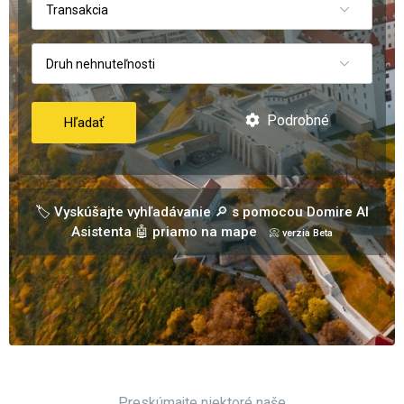
Transakcia
Druh nehnuteľnosti
Podrobné
Hľadať
🏷️ Vyskúšajte vyhľadávanie 🔎 s pomocou Domire AI
Asistenta 🤖 priamo na mape
📀 verzia Beta
Preskúmajte niektoré naše