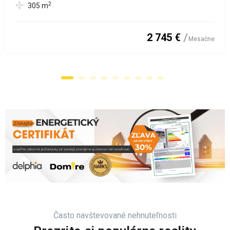
2
305
m
2 745 €
Mesačne
Často navštevované nehnuteľnosti