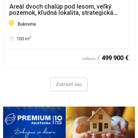
Areál dvoch chalúp pod lesom, veľký
pozemok, kľudná lokalita, strategická
poloha - Liptov
Bukovina
2
100
m
499 900 €
Celkovo
Zobraziť viac