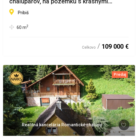
chalupárov, na pozemku s krásnymi
výhľadmi
Pribiš
2
60
m
109 000 €
Celkovo
Predaj
Realitná kancelária Romantické chalupy