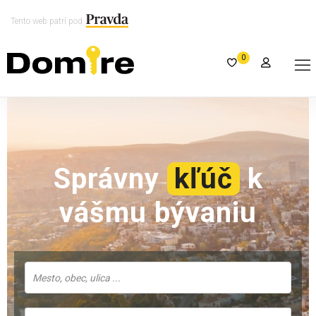
Tento web patrí pod
0
Správny
kľúč
k
vášmu bývaniu