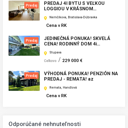
PREDAJ 4I BYTU S VEĽKOU
Predaj
LOGGIOU V KRÁSNOM
PROSTREDÍ ! NEMČÍKOVA ul.,
Nemčíkova, Bratislava-Dúbravka
DÚBRAVKA, az
Cena v RK
JEDINEČNÁ PONUKA! SKVELÁ
Predaj
CENA! RODINNÝ DOM 4i
STUPAVA! az
Stupava
229 000 €
Celkovo
VÝHODNÁ PONUKA! PENZIÓN NA
Predaj
PREDAJ - REMATA! az
Remata, Handlová
Cena v RK
Odporúčané nehnuteľnosti