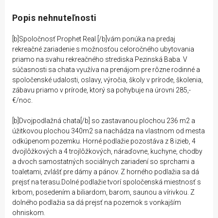
Popis nehnuteľnosti
[b]Spoločnosť Prophet Real [/b]vám ponúka na predaj
rekreačné zariadenie s možnosťou celoročného ubytovania
priamo na svahu rekreačného strediska Pezinská Baba. V
súčasnosti sa chata využíva na prenájom pre rôzne rodinné a
spoločenské udalosti, oslavy, výročia, školy v prírode, školenia,
zábavu priamo v prírode, ktorý sa pohybuje na úrovni 285,-
€/noc.
[b]Dvojpodlažná chata[/b] so zastavanou plochou 236 m2 a
úžitkovou plochou 340m2 sa nachádza na vlastnom od mesta
odkúpenom pozemku. Horné podlažie pozostáva z 8 izieb, 4
dvojlôžkových a 4 trojlôžkových, náraďovne, kuchyne, chodby
a dvoch samostatných sociálnych zariadení so sprchami a
toaletami, zvlášť pre dámy a pánov. Z horného podlažia sa dá
prejsť na terasu.Dolné podlažie tvorí spoločenská miestnosť s
krbom, posedením a biliardom, barom, saunou a vírivkou. Z
dolného podlažia sa dá prejsť na pozemok s vonkajším
ohniskom.