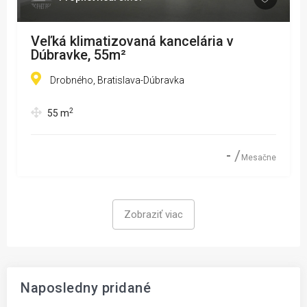
Veľká klimatizovaná kancelária v
Dúbravke, 55m²
Drobného, Bratislava-Dúbravka
2
55
m
-
Mesačne
Zobraziť viac
Naposledny pridané