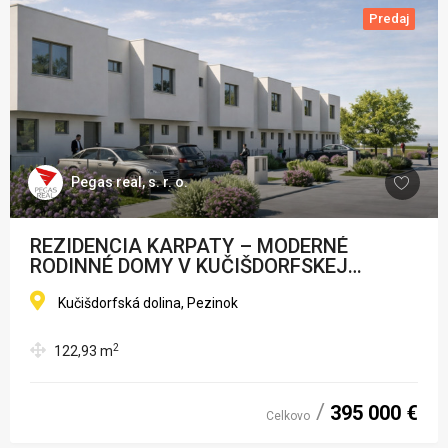
Predaj
Pegas real, s. r. o.
REZIDENCIA KARPATY – MODERNÉ
RODINNÉ DOMY V KUČIŠDORFSKEJ
DOLINE
Kučišdorfská dolina, Pezinok
2
122,93
m
395 000 €
Celkovo