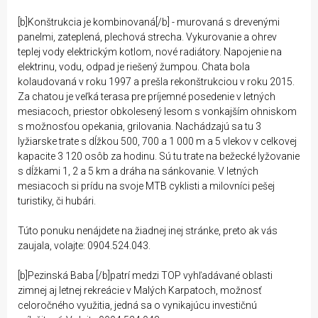
[b]Konštrukcia je kombinovaná[/b] - murovaná s drevenými
panelmi, zateplená, plechová strecha. Vykurovanie a ohrev
teplej vody elektrickým kotlom, nové radiátory. Napojenie na
elektrinu, vodu, odpad je riešený žumpou. Chata bola
kolaudovaná v roku 1997 a prešla rekonštrukciou v roku 2015.
Za chatou je veľká terasa pre príjemné posedenie v letných
mesiacoch, priestor obkolesený lesom s vonkajším ohniskom
s možnosťou opekania, grilovania. Nachádzajú sa tu 3
lyžiarske trate s dĺžkou 500, 700 a 1 000 m a 5 vlekov v celkovej
kapacite 3 120 osôb za hodinu. Sú tu trate na bežecké lyžovanie
s dĺžkami 1, 2 a 5 km a dráha na sánkovanie. V letných
mesiacoch si prídu na svoje MTB cyklisti a milovníci pešej
turistiky, či hubári.
Túto ponuku nenájdete na žiadnej inej stránke, preto ak vás
zaujala, volajte: 0904.524.043.
[b]Pezinská Baba [/b]patrí medzi TOP vyhľadávané oblasti
zimnej aj letnej rekreácie v Malých Karpatoch, možnosť
celoročného využitia, jedná sa o vynikajúcu investičnú