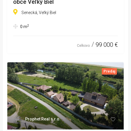
obce Veľký Biel
Senecká, Veľký Biel
2
0
m
99 000 €
Celkovo
Predaj
Prophet Real s.r.o.