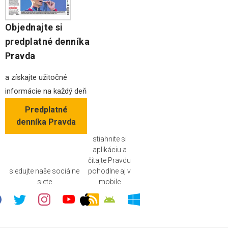
Objednajte si
predplatné denníka
Pravda
a získajte užitočné
informácie na každý deň
Predplatné
denníka Pravda
stiahnite si
aplikáciu a
čítajte Pravdu
sledujte naše sociálne
pohodlne aj v
siete
mobile