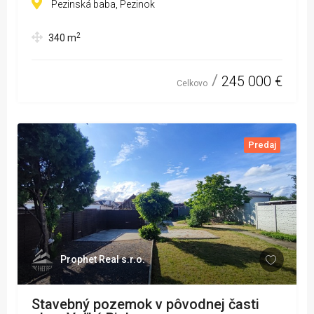
Pezinská baba, Pezinok
2
340
m
245 000 €
Celkovo
Predaj
Prophet Real s.r.o.
Stavebný pozemok v pôvodnej časti