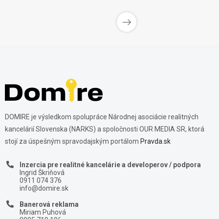
DOMIRE je výsledkom spolupráce Národnej asociácie realitných
kancelárií Slovenska (NARKS) a spoločnosti OUR MEDIA SR, ktorá
stojí za úspešným spravodajským portálom
Pravda.sk
Inzercia pre realitné kancelárie a developerov / podpora
Ingrid Škriňová
0911 074 376
info@domire.sk
Banerová reklama
Miriam Puhová