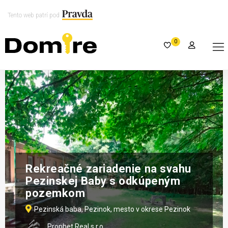
Tento web patrí pod
0
Rekreačné zariadenie na svahu
Pezinskej Baby s odkúpeným
pozemkom
Pezinská baba, Pezinok, mesto v okrese Pezinok
Prophet Real s.r.o.