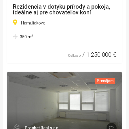
Rezidencia v dotyku prírody a pokoja,
ideálne aj pre chovateľov koní
Hamuliakovo
2
350
m
1 250 000 €
Celkovo
Prenájom
Prophet Real s.r.o.