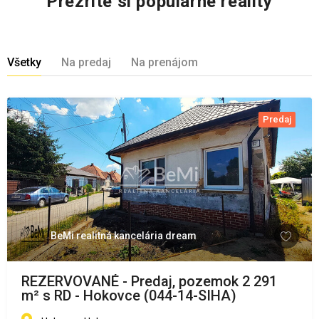
Prezrite si populárne reality
Všetky
Na predaj
Na prenájom
Predaj
BeMi realitná kancelária dream
REZERVOVANÉ - Predaj, pozemok 2 291
m² s RD - Hokovce (044-14-SIHA)