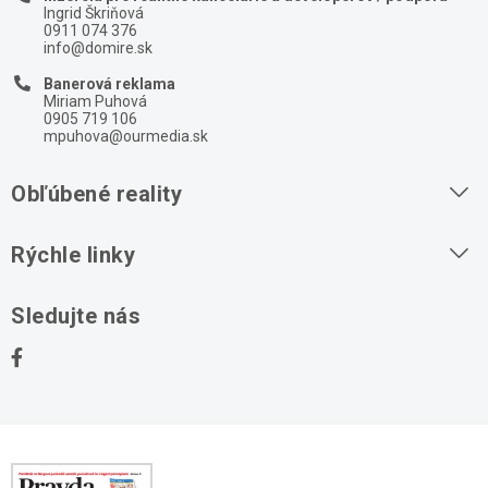
Ingrid Škriňová
0911 074 376
info@domire.sk
Banerová reklama
Miriam Puhová
0905 719 106
mpuhova@ourmedia.sk
Obľúbené reality
Byty na prenájom
Rýchle linky
Byty na predaj
O nás
Sledujte nás
Domy na predaj
Kontakt
Stavebné pozemky
Ochrana osobných údajov
Kancelárie na prenájom