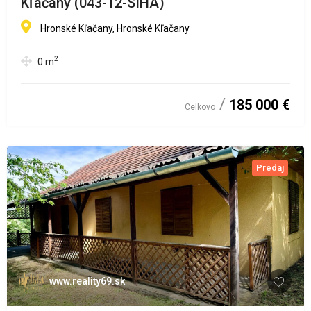
Kľačany (043-12-SIHA)
Hronské Kľačany, Hronské Kľačany
2
0
m
185 000 €
Celkovo
Predaj
www.reality69.sk