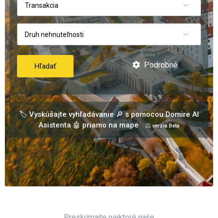
Transakcia
Druh nehnuteľnosti
Podrobné
Hľadať
🏷️ Vyskúšajte vyhľadávanie 🔎 s pomocou Domire AI
Asistenta 🤖 priamo na mape
📀 verzia Beta
Preskúmajte niektoré naše