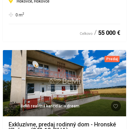
Hokovce, Hokovce
2
0
m
55 000 €
Celkovo
Predaj
BeMi realitná kancelária dream
Exkluzívne, predaj rodinný dom - Hronské