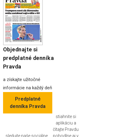
Objednajte si
predplatné denníka
Pravda
a získajte užitočné
informácie na každý deň
Predplatné
denníka Pravda
stiahnite si
aplikáciu a
čítajte Pravdu
sledujte naše sociálne
pohodlne aj v