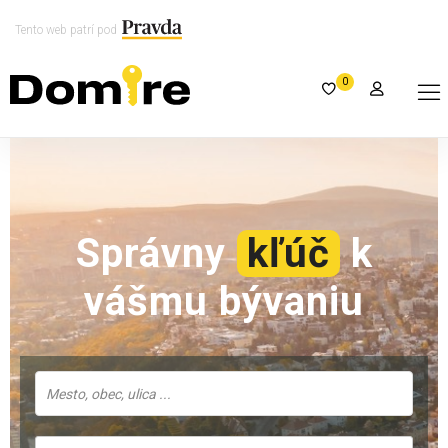
Tento web patrí pod
0
Správny
kľúč
k
vášmu bývaniu