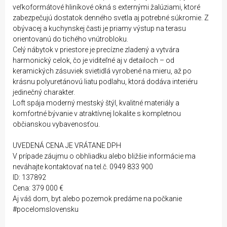
veľkoformátové hliníkové okná s externými žalúziami, ktoré
zabezpečujú dostatok denného svetla aj potrebné súkromie. Z
obývacej a kuchynskej časti je priamy výstup na terasu
orientovanú do tichého vnútrobloku.
Celý nábytok v priestore je precízne zladený a vytvára
harmonický celok, čo je viditeľné aj v detailoch – od
keramických zásuviek svietidlá vyrobené na mieru, až po
krásnu polyuretánovú liatu podlahu, ktorá dodáva interiéru
jedinečný charakter.
Loft spája moderný mestský štýl, kvalitné materiály a
komfortné bývanie v atraktívnej lokalite s kompletnou
občianskou vybavenosťou.
UVEDENÁ CENA JE VRÁTANE DPH
V prípade záujmu o obhliadku alebo bližšie informácie ma
neváhajte kontaktovať na tel.č. 0949 833 900
ID: 137892
Cena: 379 000 €
Aj váš dom, byt alebo pozemok predáme na počkanie
#pocelomslovensku