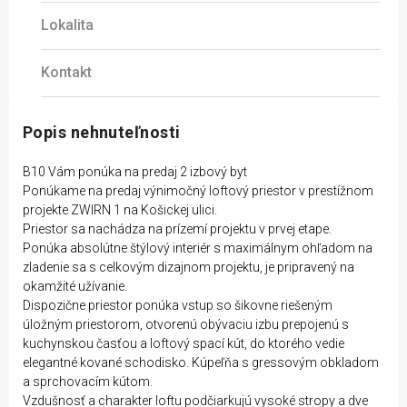
Lokalita
Kontakt
Popis nehnuteľnosti
B10 Vám ponúka na predaj 2 izbový byt
Ponúkame na predaj výnimočný loftový priestor v prestížnom
projekte ZWIRN 1 na Košickej ulici.
Priestor sa nachádza na prízemí projektu v prvej etape.
Ponúka absolútne štýlový interiér s maximálnym ohľadom na
zladenie sa s celkovým dizajnom projektu, je pripravený na
okamžité užívanie.
Dispozične priestor ponúka vstup so šikovne riešeným
úložným priestorom, otvorenú obývaciu izbu prepojenú s
kuchynskou časťou a loftový spací kút, do ktorého vedie
elegantné kované schodisko. Kúpeľňa s gressovým obkladom
a sprchovacím kútom.
Vzdušnosť a charakter loftu podčiarkujú vysoké stropy a dve