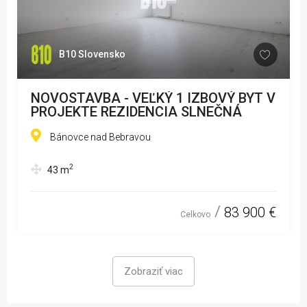
B10 Slovensko
NOVOSTAVBA - VEĽKÝ 1 IZBOVÝ BYT V
PROJEKTE REZIDENCIA SLNEČNÁ
Bánovce nad Bebravou
2
43
m
83 900 €
Celkovo
Zobraziť viac