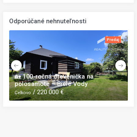
Odporúčané nehnuteľnosti
j
Predaj
🏡 100-ročná drevenička na
4
polosamote – Biele Vody
p
220 000 €
Celkovo
C