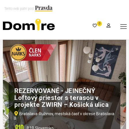
Tento web patrí pod
0
REZERVOVANÉ - JEINEČNÝ
Loftový priestor s terasou v
projekte ZWIRN – Košická ulica
Bratislava-Ružinov, mestská časť v okrese Bratislava
II
B10 Slovensko