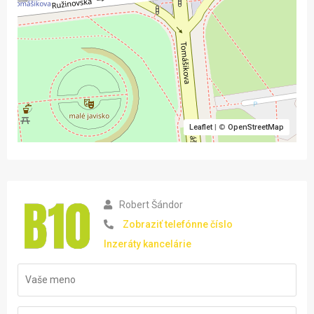
Leaflet
| ©
OpenStreetMap
Robert Šándor
Zobraziť telefónne číslo
Inzeráty kancelárie