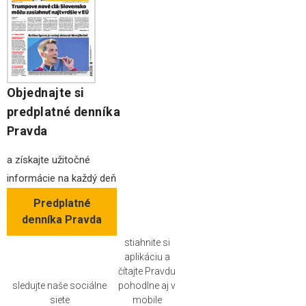
Objednajte si
predplatné denníka
Pravda
a získajte užitočné
informácie na každý deň
Predplatné
denníka Pravda
stiahnite si
aplikáciu a
čítajte Pravdu
sledujte naše sociálne
pohodlne aj v
siete
mobile