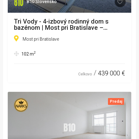
B10 Slovensko
Tri Vody - 4-izbový rodinný dom s
bazénom | Most pri Bratislave –
Bazalková ulica
Most pri Bratislave
2
102
m
439 000 €
Celkovo
Predaj