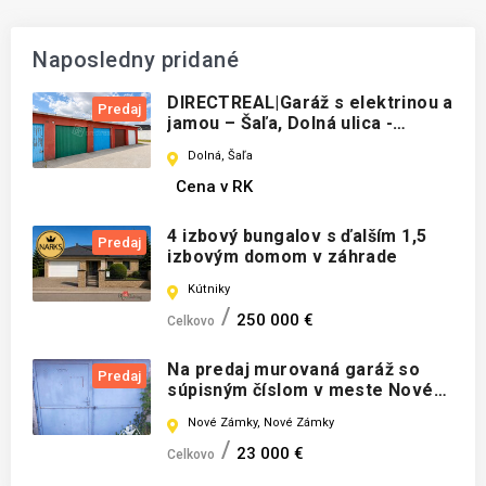
Naposledny pridané
DIRECTREAL|Garáž s elektrinou a
Predaj
jamou – Šaľa, Dolná ulica -
okamžite voľná
Dolná, Šaľa
Cena v RK
4 izbový bungalov s ďalším 1,5
Predaj
izbovým domom v záhrade
Kútniky
250 000 €
Celkovo
Na predaj murovaná garáž so
Predaj
súpisným číslom v meste Nové
Zámky
Nové Zámky, Nové Zámky
23 000 €
Celkovo