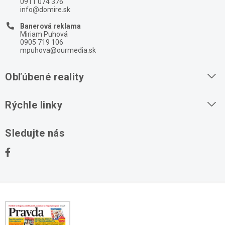
0911 074 376
info@domire.sk
Banerová reklama
Miriam Puhová
0905 719 106
mpuhova@ourmedia.sk
Obľúbené reality
Byty na prenájom
Rýchle linky
Byty na predaj
O nás
Sledujte nás
Domy na predaj
Kontakt
Stavebné pozemky
Ochrana osobných údajov
Kancelárie na prenájom