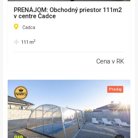
PRENÁJOM: Obchodný priestor 111m2
v centre Čadce
Čadca
2
111
m
Cena v RK
Predaj