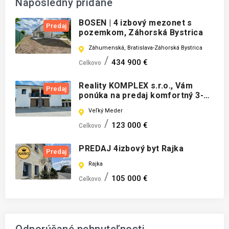
Naposledny pridané
BOSEN | 4 izbový mezonet s
Predaj
pozemkom, Záhorská Bystrica
Záhumenská, Bratislava-Záhorská Bystrica
434 900 €
Celkovo
Reality KOMPLEX s.r.o., Vám
Predaj
ponúka na predaj komfortný 3-
izbový byt v novostavbe
Veľký Meder
štvorbytovky vo Veľkom Mederi
123 000 €
Celkovo
PREDAJ 4izbový byt Rajka
Predaj
Rajka
105 000 €
Celkovo