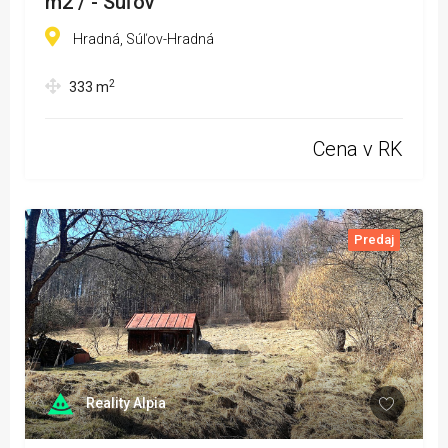
m2 / - Súľov
Hradná, Súľov-Hradná
2
333
m
Cena v RK
Predaj
Reality Alpia