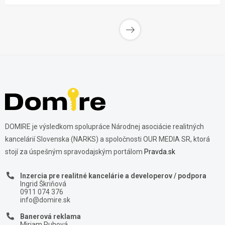
DOMIRE je výsledkom spolupráce Národnej asociácie realitných
kancelárií Slovenska (NARKS) a spoločnosti OUR MEDIA SR, ktorá
stojí za úspešným spravodajským portálom
Pravda.sk
Inzercia pre realitné kancelárie a developerov / podpora
Ingrid Škriňová
0911 074 376
info@domire.sk
Banerová reklama
Miriam Puhová