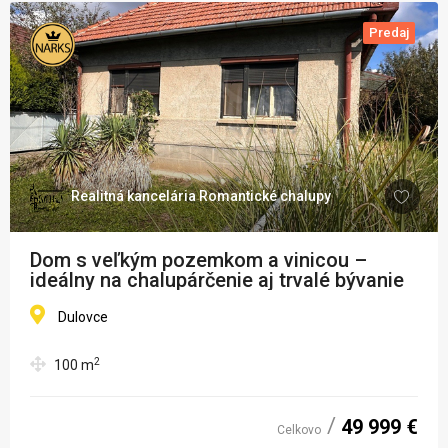
Predaj
Realitná kancelária Romantické chalupy
Dom s veľkým pozemkom a vinicou –
ideálny na chalupárčenie aj trvalé bývanie
Dulovce
2
100
m
49 999 €
Celkovo