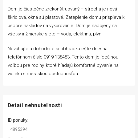
Dom je čiastočne zrekonštruovaný – strecha je nová
škridlová, okná sú plastové. Zateplenie domu prispieva k
úspore nákladov na vykurovanie. Dom je napojený na
všetky inžinierske siete – voda, elektrina, plyn.
Neváhajte a dohodnite si obhliadku ešte dnesna
telefónnom čísle 0919 138483! Tento dom je ideálnou
voľbou pre rodiny, ktoré hľadajú komfortné bývanie na
vidieku s mestskou dostupnosťou.
Detail nehnuteľnosti
ID ponuky:
4895394