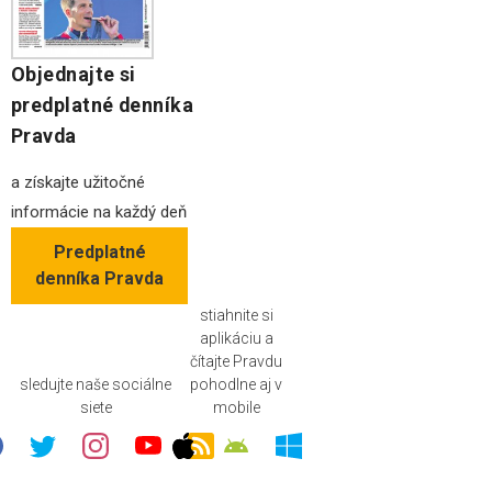
Objednajte si
predplatné denníka
Pravda
a získajte užitočné
informácie na každý deň
Predplatné
denníka Pravda
stiahnite si
aplikáciu a
čítajte Pravdu
sledujte naše sociálne
pohodlne aj v
siete
mobile