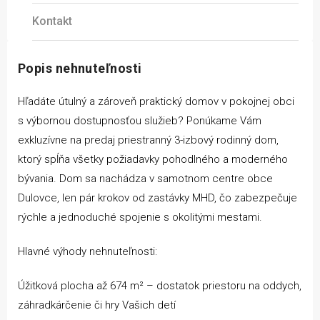
Kontakt
Popis nehnuteľnosti
Hľadáte útulný a zároveň praktický domov v pokojnej obci
s výbornou dostupnosťou služieb? Ponúkame Vám
exkluzívne na predaj priestranný 3-izbový rodinný dom,
ktorý spĺňa všetky požiadavky pohodlného a moderného
bývania. Dom sa nachádza v samotnom centre obce
Dulovce, len pár krokov od zastávky MHD, čo zabezpečuje
rýchle a jednoduché spojenie s okolitými mestami.
Hlavné výhody nehnuteľnosti:
Úžitková plocha až 674 m² – dostatok priestoru na oddych,
záhradkárčenie či hry Vašich detí