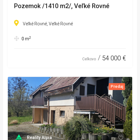
Pozemok /1410 m2/, Veľké Rovné
Veľké Rovné, Veľké Rovné
2
0
m
54 000 €
Celkovo
Predaj
Reality Alpia