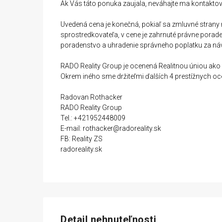
Ak Vás táto ponuka zaujala, neváhajte ma kontakto
Predaj
Uvedená cena je konečná, pokiaľ sa zmluvné stran
sprostredkovateľa, v cene je zahrnuté právne pora
poradenstvo a uhradenie správneho poplatku za návr
RADO Reality Group je ocenená Realitnou úniou ako n
Okrem iného sme držiteľmi ďalších 4 prestížnych oc
Radovan Rothacker
RADO Reality Group
Tel.: +421952448009
E-mail: rothacker@radoreality.sk
FB: Reality ZS
radoreality.sk
Detail nehnuteľnosti