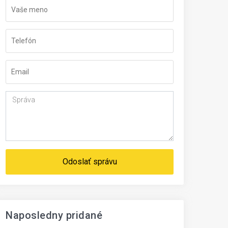
Odoslať správu
Naposledny pridané