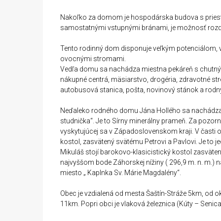
Nakoľko za domom je hospodárska budova s pries
samostatnými vstupnými bránami, je možnosť rozd
Tento rodinný dom disponuje veľkým potenciálom, 
ovocnými stromami.
Vedľa domu sa nachádza miestna pekáreň s chutný
nákupné centrá, mäsiarstvo, drogéria, zdravotné stre
autobusová stanica, pošta, novinový stánok a rodný
Neďaleko rodného domu Jána Hollého sa nachádza 
studnička“. Je to Sírny minerálny prameň. Za pozorno
vyskytujúcej sa v Západoslovenskom kraji. V časti o
kostol, zasvätený svätému Petrovi a Pavlovi. Je to 
Mikuláš stojí barokovo-klasicistický kostol zasväten
najvyššom bode Záhorskej nížiny ( 296,9 m. n. m.)
miesto „ Kaplnka Sv. Márie Magdalény“.
Obec je vzdialená od mesta Šaštín-Stráže 5km, od
11km. Popri obci je vlaková železnica (Kúty – Seni