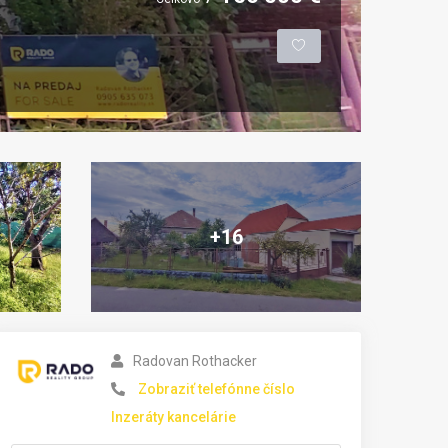
+16
Radovan Rothacker
Zobraziť telefónne číslo
Inzeráty kancelárie