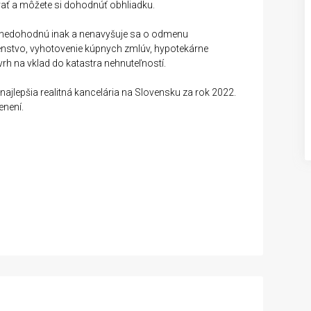
vať a môžete si dohodnúť obhliadku.
Predaj
Predaj
y nedohodnú inak a nenavyšuje sa o odmenu
denstvo, vyhotovenie kúpnych zmlúv, hypotekárne
h na vklad do katastra nehnuteľností.
ajlepšia realitná kancelária na Slovensku za rok 2022.
enení.