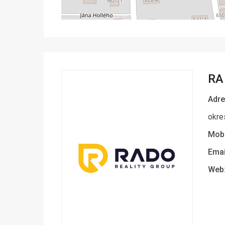
RA
Adre
okre
Mobi
Emai
Web