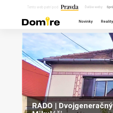
Tento web patrí pod
Ďalšie weby:
Spr
Novinky
Reality
RADO | Dvojgeneračný