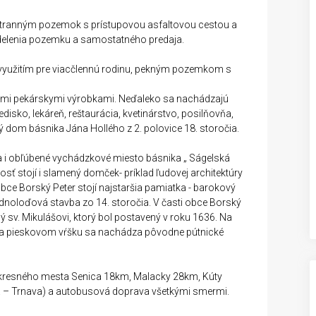
tranným pozemok s prístupovou asfaltovou cestou a
elenia pozemku a samostatného predaja.
využitím pre viacčlennú rodinu, pekným pozemkom s
mi pekárskymi výrobkami. Neďaleko sa nachádzajú
disko, lekáreň, reštaurácia, kvetinárstvo, posilňovňa,
 dom básnika Jána Hollého z 2. polovice 18. storočia.
i obľúbené vychádzkové miesto básnika „ Ságelská
sť stojí i slamený domček- príklad ľudovej architektúry
bce Borský Peter stojí najstaršia pamiatka - barokový
jednoloďová stavba zo 14. storočia. V časti obce Borský
ý sv. Mikulášovi, ktorý bol postavený v roku 1636. Na
 na pieskovom vŕšku sa nachádza pôvodne pútnické
 okresného mesta Senica 18km, Malacky 28km, Kúty
ca – Trnava) a autobusová doprava všetkými smermi.