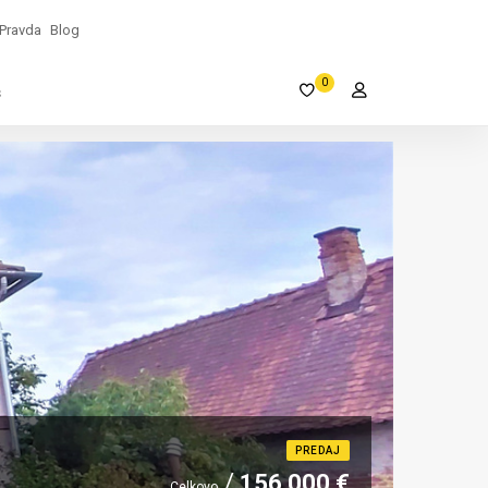
Pravda
Blog
0
s
PREDAJ
156 000 €
Celkovo