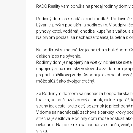
RADO Reality vám ponúka na predaj rodinný dom v o
Rodinný dom sa skladá s troch podlaží. Podpivnič
bývanie, prvým podlažím a podkrovím. V podpivničen
plynový kotol, vodáreň, chodba, kúpeľňa s vaňou a 
Na prvom podlaží sa nachádza toaleta, kúpeľňa s ohr
Na podkroví sa nachádza jedna izba s balkónom. C
ďalších izieb na bývanie.
Rodinný dom je napojený na všetky inžinierske siete
napojený aj na mestský vodovod a za domom je aj s
prepnutia úžitkovej vody. Disponuje dvoma ohrieva
môže slúžiť ako dvojgeneračný.
Za Rodinným domom sa nachádza hospodárska bud
toaleta, udiareň, uzatvorený altánok, dielne a garáž, 
strany ide cesta, preto celý pozemok je priechodný 
V dome sa nachádzajú zachovalé parkety, krovy po
strecha je sedlová. Rodinný dom môže poslúžiť ako 
ovládanie. Na pozemku sa nachádza studňa, vinič, o
slivka.