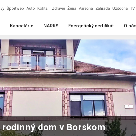
ávy
Športweb
Auto
Koktail
Zdravie
Žena
Varecha
Záhrada
Užitočná
TV 
Kancelárie
NARKS
Energetický certifikát
O ná
 rodinný dom v Borskom