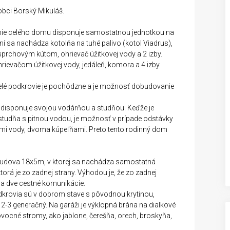
bci Borský Mikuláš.
enie celého domu disponuje samostatnou jednotkou na
í sa nachádza kotolňa na tuhé palivo (kotol Viadrus),
sprchovým kútom, ohrievač úžitkovej vody a 2 izby.
ievačom úžitkovej vody, jedáleň, komora a 4 izby.
elé podkrovie je pochôdzne a je možnosť dobudovanie
, disponuje svojou vodárňou a studňou. Keďže je
tudňa s pitnou vodou, je možnosť v prípade odstávky
čmi vody, dvoma kúpeľňami. Preto tento rodinný dom
ova 18x5m, v ktorej sa nachádza samostatná
ktorá je zo zadnej strany. Výhodou je, že zo zadnej
na dve cestné komunikácie.
dkrovia sú v dobrom stave s pôvodnou krytinou,
2-3 generačný. Na garáži je výklopná brána na dialkové
vocné stromy, ako jablone, čerešňa, orech, broskyňa,