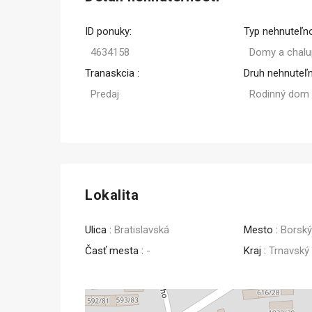
ID ponuky:
Typ nehnuteľno
4634158
Domy a chalu
Tranaskcia :
Druh nehnuteľn
Predaj
Rodinný dom
Lokalita
Ulica :
Bratislavská
Mesto :
Borský
Časť mesta :
-
Kraj :
Trnavský