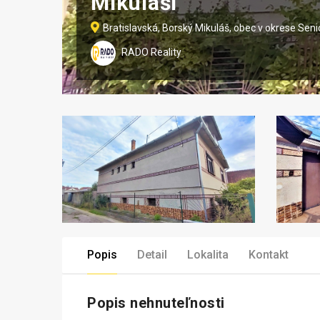
Mikuláši
Bratislavská, Borský Mikuláš, obec v okrese Seni
RADO Reality
Popis
Detail
Lokalita
Kontakt
Popis nehnuteľnosti