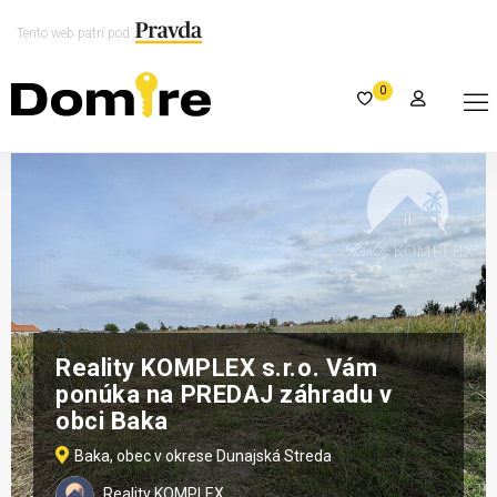
Tento web patrí pod
0
Reality KOMPLEX s.r.o. Vám
ponúka na PREDAJ záhradu v
obci Baka
Baka, obec v okrese Dunajská Streda
Reality KOMPLEX