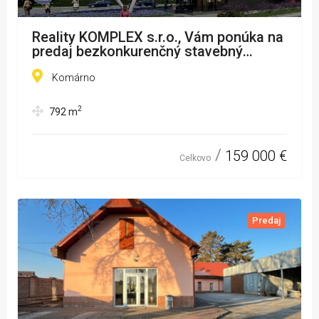
Reality KOMPLEX s.r.o., Vám ponúka na
predaj bezkonkurenčný stavebný
pozemok v meste Komárno.
Komárno
2
792
m
159 000 €
Celkovo
Predaj