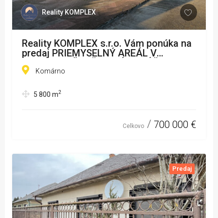
Reality KOMPLEX
Reality KOMPLEX s.r.o. Vám ponúka na
predaj PRIEMYSELNÝ AREÁL V
KOMÁRNE, ČASŤ NOVÁ STRÁŽ
Komárno
2
5 800
m
700 000 €
Celkovo
Predaj