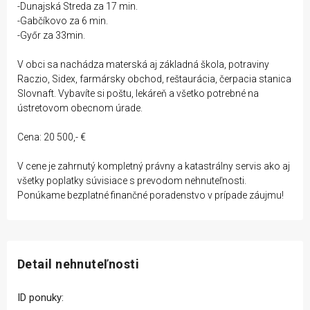
-Dunajská Streda za 17 min.
-Gabčíkovo za 6 min.
-Győr za 33min.
V obci sa nachádza materská aj základná škola, potraviny
Raczio, Sidex, farmársky obchod, reštaurácia, čerpacia stanica
Slovnaft. Vybavíte si poštu, lekáreň a všetko potrebné na
ústretovom obecnom úrade.
Cena: 20 500,- €
V cene je zahrnutý kompletný právny a katastrálny servis ako aj
všetky poplatky súvisiace s prevodom nehnuteľnosti.
Ponúkame bezplatné finančné poradenstvo v prípade záujmu!
Detail nehnuteľnosti
ID ponuky: