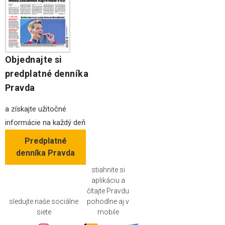
Objednajte si
predplatné denníka
Pravda
a získajte užitočné
informácie na každý deň
Predplatné
denníka Pravda
stiahnite si
aplikáciu a
čítajte Pravdu
sledujte naše sociálne
pohodlne aj v
siete
mobile