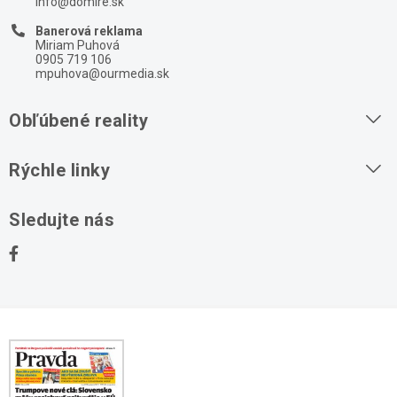
info@domire.sk
Banerová reklama
Miriam Puhová
0905 719 106
mpuhova@ourmedia.sk
Obľúbené reality
Byty na prenájom
Rýchle linky
Byty na predaj
O nás
Sledujte nás
Domy na predaj
Kontakt
Stavebné pozemky
Ochrana osobných údajov
Kancelárie na prenájom