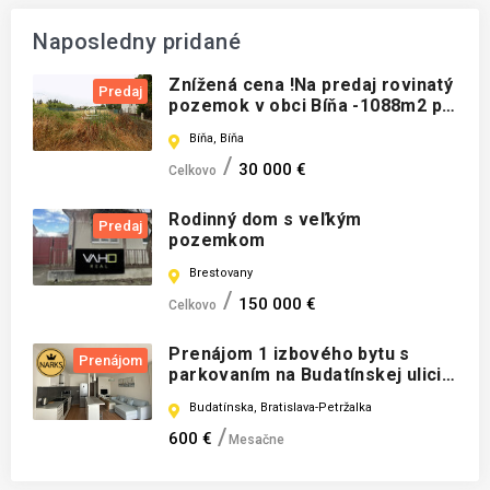
Naposledny pridané
Znížená cena !Na predaj rovinatý
Predaj
pozemok v obci Bíňa -1088m2 pri
Štúrove .
Bíňa, Bíňa
30 000 €
Celkovo
Rodinný dom s veľkým
Predaj
pozemkom
Brestovany
150 000 €
Celkovo
Prenájom 1 izbového bytu s
Prenájom
parkovaním na Budatínskej ulici v
Petržalke
Budatínska, Bratislava-Petržalka
600 €
Mesačne