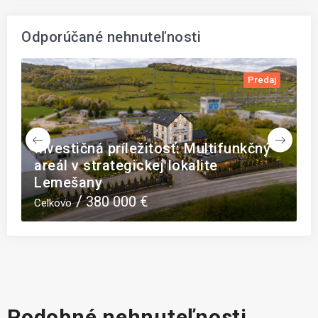
Odporúčané nehnuteľnosti
Predaj
tosť: Multifunkčný
Jaklovce: Pozemok pod 
j lokalite
dvojitým potenciálom – 
Biznis?
55 €
Celkovo
Podobné nehnuteľnosti