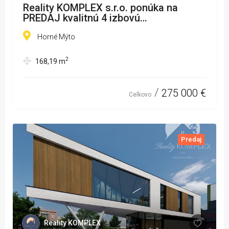
Reality KOMPLEX s.r.o. ponúka na
PREDAJ kvalitnú 4 izbovú
NOVOSTAVBU v obci Horné Mýto
Horné Mýto
2
168,19
m
275 000 €
Celkovo
Predaj
Reality KOMPLEX