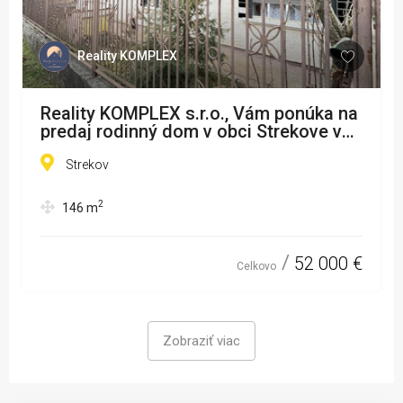
Reality KOMPLEX
Reality KOMPLEX s.r.o., Vám ponúka na
predaj rodinný dom v obci Strekove v
okrese Nové Zámky!
Strekov
2
146
m
52 000 €
Celkovo
Zobraziť viac