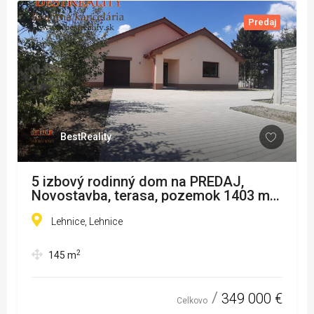
Predaj
BestReality
5 izbový rodinný dom na PREDAJ,
Novostavba, terasa, pozemok 1403 m2,
25 km od Bratislavy, Lehnice
www.bestreality.sk
Lehnice, Lehnice
2
145
m
349 000 €
Celkovo