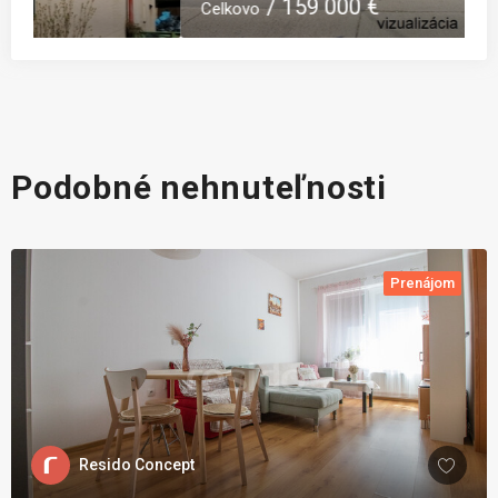
159 000 €
Celkovo
C
Podobné nehnuteľnosti
Prenájom
Resido Concept