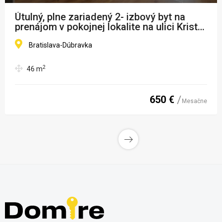
Útulný, plne zariadený 2- izbový byt na
prenájom v pokojnej lokalite na ulici Kristy
Bendovej v Dúbravke
Bratislava-Dúbravka
2
46
m
650 €
Mesačne