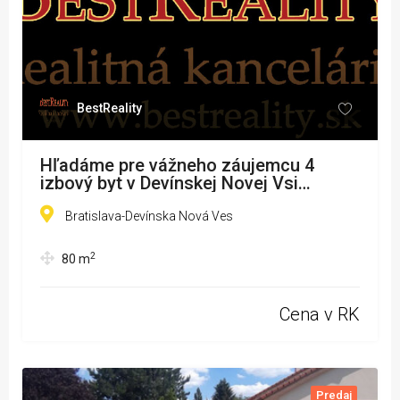
BestReality
Hľadáme pre vážneho záujemcu 4
izbový byt v Devínskej Novej Vsi
www.bestreality.sk
Bratislava-Devínska Nová Ves
2
80
m
Cena v RK
Predaj