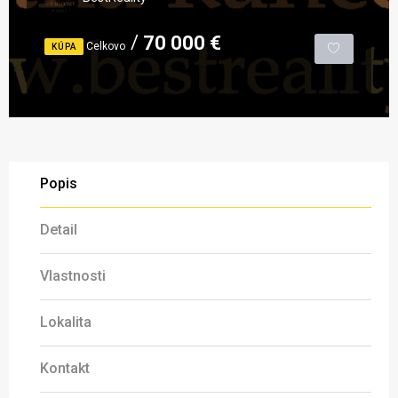
70 000 €
Celkovo
KÚPA
Popis
Detail
Vlastnosti
Lokalita
Kontakt