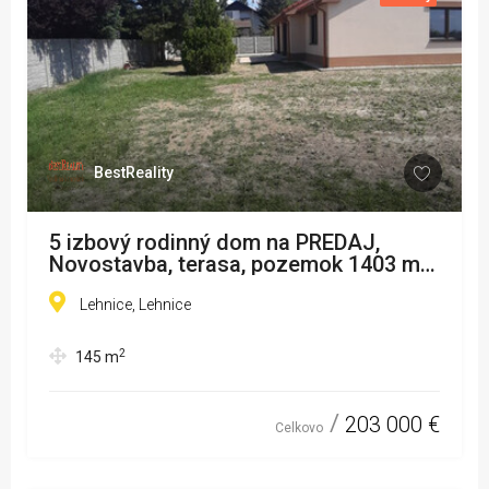
BestReality
5 izbový rodinný dom na PREDAJ,
Novostavba, terasa, pozemok 1403 m2,
25 km od Bratislavy, Lehnice
www.bestreality.sk
Lehnice, Lehnice
2
145
m
203 000 €
Celkovo