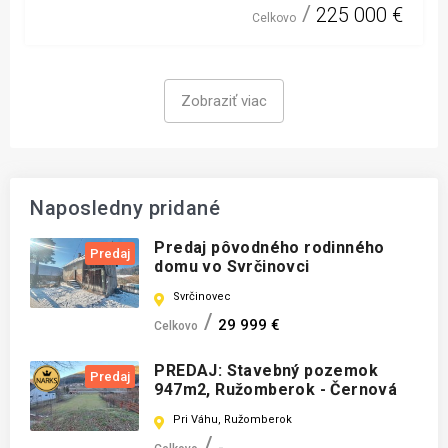
225 000 €
Celkovo
Zobraziť viac
Naposledny pridané
Predaj pôvodného rodinného
Predaj
domu vo Svrčinovci
Svrčinovec
29 999 €
Celkovo
PREDAJ: Stavebný pozemok
Predaj
947m2, Ružomberok - Černová
Pri Váhu, Ružomberok