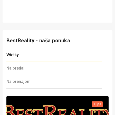
BestReality - naša ponuka
Všetky
Na predaj
Na prenájom
Kúpa