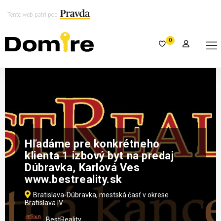
Tento web patrí pod
0
Hľadáme pre konkrétneho
klienta 1 izbový byt na predaj
Dúbravka, Karlová Ves
www.bestreality.sk
Bratislava-Dúbravka, mestská časť v okrese
Bratislava IV
BestReality