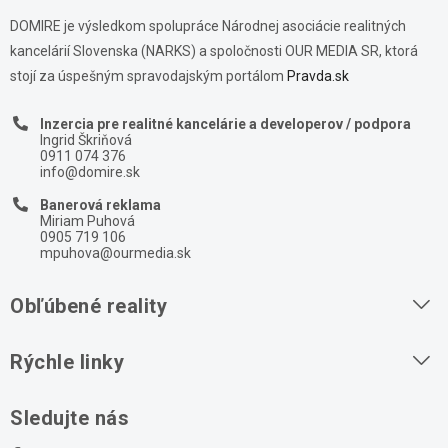
DOMIRE je výsledkom spolupráce Národnej asociácie realitných
kancelárií Slovenska (NARKS) a spoločnosti OUR MEDIA SR, ktorá
stojí za úspešným spravodajským portálom
Pravda.sk
Inzercia pre realitné kancelárie a developerov / podpora
Ingrid Škriňová
0911 074 376
info@domire.sk
Banerová reklama
Miriam Puhová
0905 719 106
mpuhova@ourmedia.sk
Obľúbené reality
Byty na prenájom
Rýchle linky
Byty na predaj
O nás
Sledujte nás
Domy na predaj
Kontakt