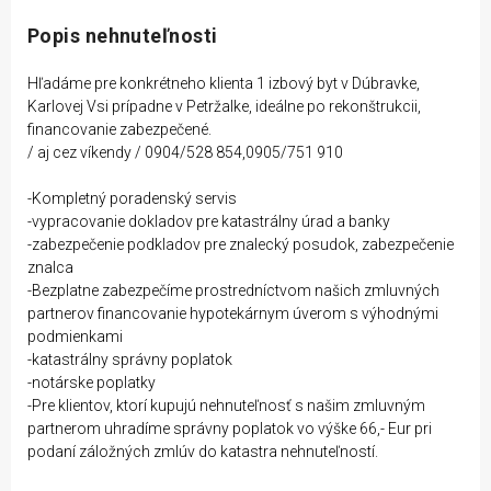
Popis nehnuteľnosti
Hľadáme pre konkrétneho klienta 1 izbový byt v Dúbravke,
Karlovej Vsi prípadne v Petržalke, ideálne po rekonštrukcii,
financovanie zabezpečené.
/ aj cez víkendy / 0904/528 854,0905/751 910
-Kompletný poradenský servis
-vypracovanie dokladov pre katastrálny úrad a banky
-zabezpečenie podkladov pre znalecký posudok, zabezpečenie
znalca
-Bezplatne zabezpečíme prostredníctvom našich zmluvných
partnerov financovanie hypotekárnym úverom s výhodnými
podmienkami
-katastrálny správny poplatok
-notárske poplatky
-Pre klientov, ktorí kupujú nehnuteľnosť s našim zmluvným
partnerom uhradíme správny poplatok vo výške 66,- Eur pri
podaní záložných zmlúv do katastra nehnuteľností.