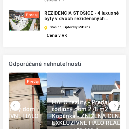
-
Celkovo
REZIDENCIA STOŠICE - 4 luxusné
Predaj
byty v dvoch rezidenčných
domoch, Liptovský Mikuláš
Stošice, Liptovský Mikuláš
Cena v RK
Odporúčané nehnuteľnosti
j
Predaj
HALO reality - Predaj, pozemok pre
rodinný dom 278 m2 Trnava,
H
O
Kopánka - ZNÍŽENÁ CENA -
Š
EXKLUZÍVNE HALO REALITY
E