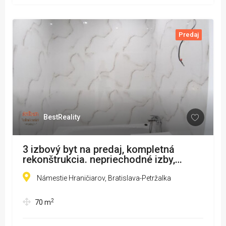
Predaj
BestReality
3 izbový byt na predaj, kompletná
rekonštrukcia. nepriechodné izby,
loggia, Klimatizácia, pekný výhľad
Petržalka www.bestreality.sk
Námestie Hraničiarov, Bratislava-Petržalka
2
70
m