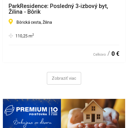
ParkResidence: Posledný 3-izbový byt,
Žilina - Bôrik
Bôrická cesta, Žilina
2
110,25
m
0 €
Celkovo
Zobraziť viac