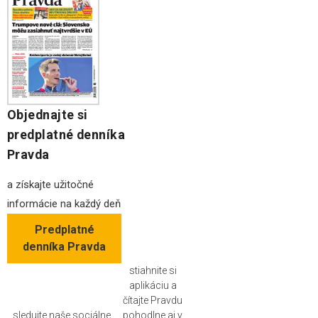
Objednajte si
predplatné denníka
Pravda
a získajte užitočné
informácie na každý deň
Predplatné
denníka Pravda
stiahnite si
aplikáciu a
čítajte Pravdu
sledujte naše sociálne
pohodlne aj v