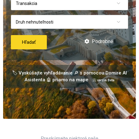
Transakcia
Druh nehnuteľnosti
Podrobné
Hľadať
🏷️ Vyskúšajte vyhľadávanie 🔎 s pomocou Domire AI
Asistenta 🤖 priamo na mape
📀 verzia Beta
Preskúmajte niektoré naše