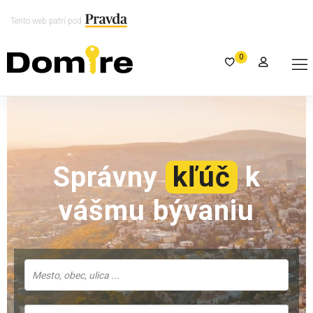
Tento web patrí pod
0
Správny
kľúč
k
vášmu bývaniu