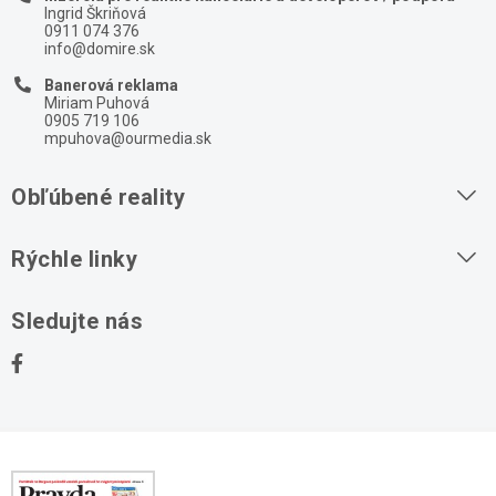
Ingrid Škriňová
0911 074 376
info@domire.sk
Banerová reklama
Miriam Puhová
0905 719 106
mpuhova@ourmedia.sk
Obľúbené reality
Byty na prenájom
Rýchle linky
Byty na predaj
O nás
Sledujte nás
Domy na predaj
Kontakt
Stavebné pozemky
Ochrana osobných údajov
Kancelárie na prenájom