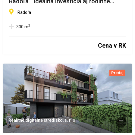
Radoľa | Ideálna investícia aj rodinné
bývanie
Radoľa
2
300
m
Cena v RK
Predaj
Realitné digitálne stredisko, s. r. o.