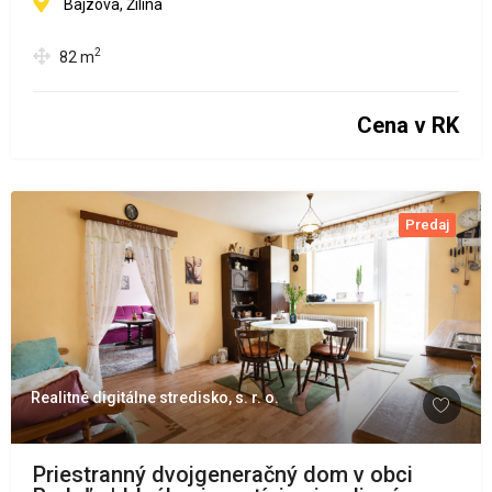
Bajzova, Žilina
2
82
m
Cena v RK
Predaj
Realitné digitálne stredisko, s. r. o.
Priestranný dvojgeneračný dom v obci