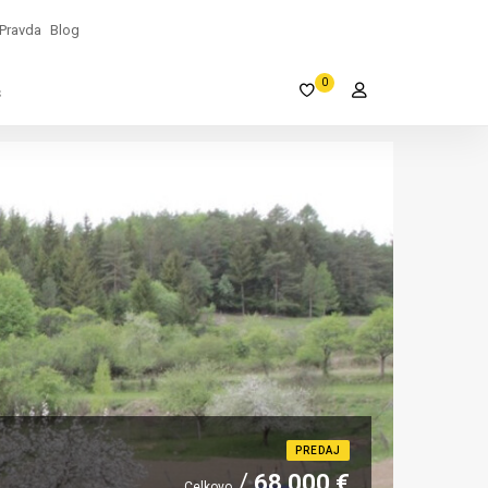
Pravda
Blog
0
s
PREDAJ
68 000 €
Celkovo