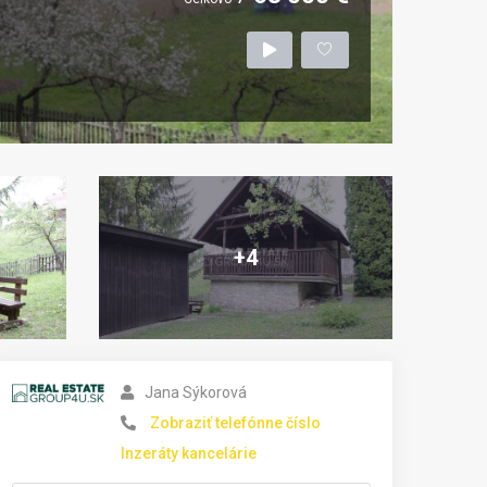
+4
Jana Sýkorová
Zobraziť telefónne číslo
Inzeráty kancelárie