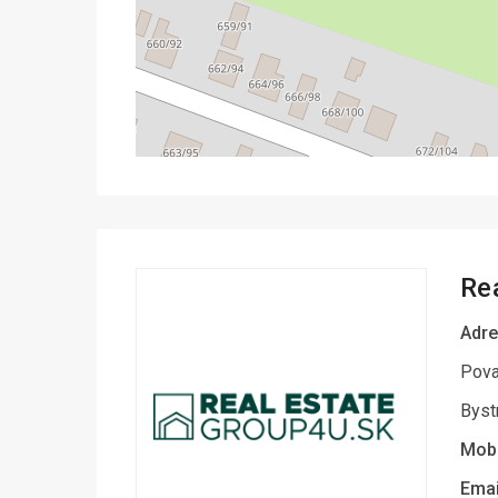
Re
Adre
Pova
Byst
Mobi
Emai