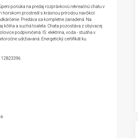
pení ponúka na predaj rozprávkovú rekreačnú chatu v
om horskom prostredí s krásnou prírodou navôkol.
radkárčenie. Predáva sa kompletne zariadená. Na
kôlňa a suchá toaleta. Chata pozostáva z obývacej
polovice podpivničená. IS: elektrina, voda - studňa v
eloročne udržiavaná. Energetický certifikát ku
D: 12823396
sa