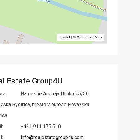
Leaflet
| ©
OpenStreetMap
al Estate Group4U
sa:
Námestie Andreja Hlinku 25/30,
žská Bystrica, mesto v okrese Považská
rica
l:
+421 911 175 510
l:
info@realestategroup4u.com