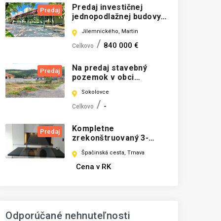
Predaj investičnej
Predaj
jednopodlažnej budovy -
Martin Sever
Jilemnického, Martin
840 000 €
Celkovo
Na predaj stavebný
Predaj
pozemok v obci
Sokolovce!
Sokolovce
-
Celkovo
Kompletne
Predaj
zrekonštruovaný 3-
izbový byt na predaj,
Špačinská cesta, Trnava
Špačinská cesta, Trnava
Cena v RK
Odporúčané nehnuteľnosti