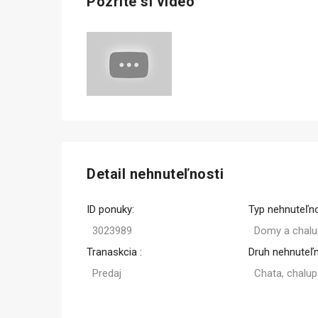
Pozrite si video
Detail nehnuteľnosti
ID ponuky:
Typ nehnuteľno
3023989
Domy a chalu
Tranaskcia :
Druh nehnuteľn
Predaj
Chata, chalu