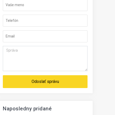
Odoslať správu
Naposledny pridané