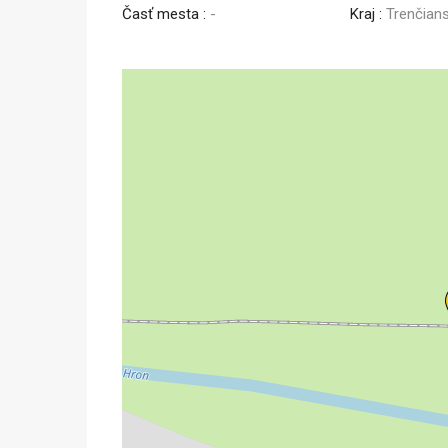
Časť mesta :
-
Kraj :
Trenčian