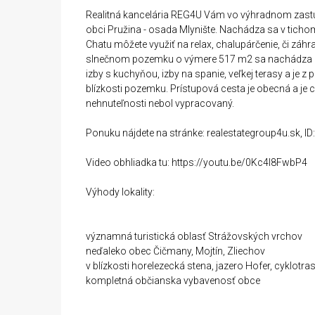
Realitná kancelária REG4U Vám vo výhradnom zastú
obci Pružina - osada Mlynište. Nachádza sa v tich
Chatu môžete využiť na relax, chalupárčenie, či záh
slnečnom pozemku o výmere 517 m2 sa nachádza aj 
izby s kuchyňou, izby na spanie, veľkej terasy a je z 
blízkosti pozemku. Prístupová cesta je obecná a je c
nehnuteľnosti nebol vypracovaný.
Ponuku nájdete na stránke: realestategroup4u.sk, I
Video obhliadka tu: https://youtu.be/0Kc4I8FwbP4
Výhody lokality:
významná turistická oblasť Strážovských vrchov
neďaleko obec Čičmany, Mojtín, Zliechov
v blízkosti horelezecká stena, jazero Hofer, cyklotra
kompletná občianska vybavenosť obce