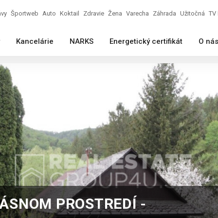
ávy
Športweb
Auto
Koktail
Zdravie
Žena
Varecha
Záhrada
Užitočná
TV 
Kancelárie
NARKS
Energetický certifikát
O ná
RÁSNOM PROSTREDÍ -