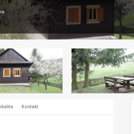
ica
okalita
Kontakt