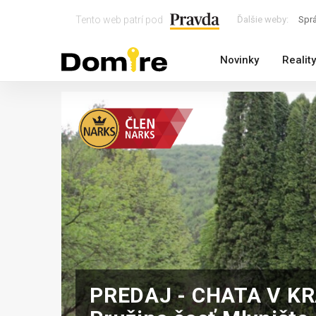
Tento web patrí pod
Ďalšie weby:
Spr
Novinky
Reality
PREDAJ - CHATA V K