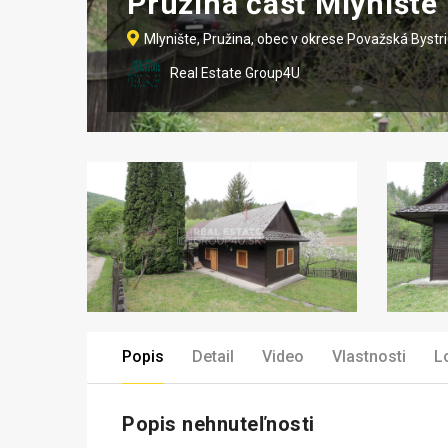
Pružina časť Mlynište
Mlynište, Pružina, obec v okrese Považská Bystr
Real Estate Group4U
Popis
Detail
Video
Vlastnosti
L
Popis nehnuteľnosti