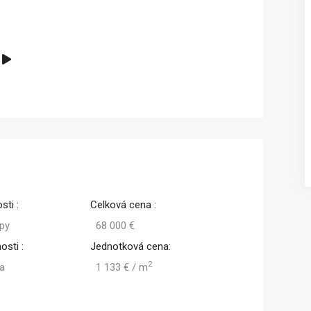
Predaj
Predaj
sti :
Celková cena :
py
68 000 €
osti :
Jednotková cena:
2
pa
1 133 € / m