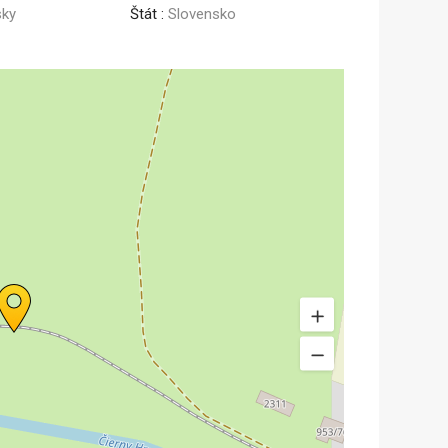
sky
Štát :
Slovensko