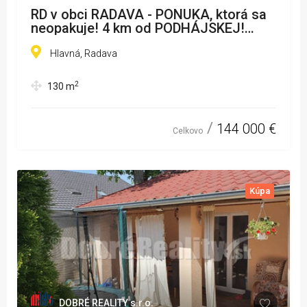
RD v obci RADAVA - PONUKA, ktorá sa
neopakuje! 4 km od PODHÁJSKEJ!
Veľkolepý pozemok s potenciálom!
Hlavná, Radava
2
130
m
144 000 €
Celkovo
Kúpa
DOBRÉ REALITY s.r.o.