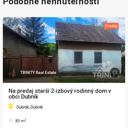
Podobné nehnuteľnosti
Predaj
TRINITY Real Estate
Na predaj starší 2-izbový rodinný dom v
obci Dubník
Dubník, Dubník
2
85
m