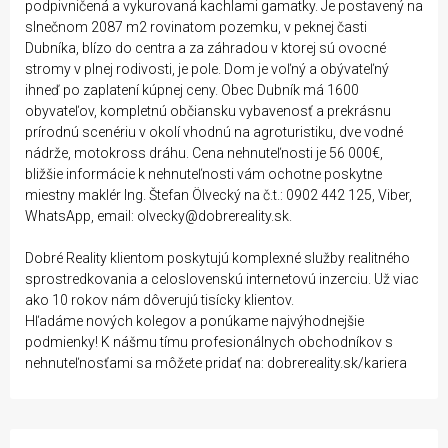
podpivničená a vykurovaná kachlami gamatky. Je postavený na
slnečnom 2087 m2 rovinatom pozemku, v peknej časti
Dubníka, blízo do centra a za záhradou v ktorej sú ovocné
stromy v plnej rodivosti, je pole. Dom je voľný a obývateľný
ihneď po zaplatení kúpnej ceny. Obec Dubník má 1600
obyvateľov, kompletnú občiansku vybavenosť a prekrásnu
prírodnú scenériu v okolí vhodnú na agroturistiku, dve vodné
nádrže, motokross dráhu. Cena nehnuteľnosti je 56 000€,
bližšie informácie k nehnuteľnosti vám ochotne poskytne
miestny maklér Ing. Štefan Ölvecký na č.t.: 0902 442 125, Viber,
WhatsApp, email: olvecky@dobrereality.sk.
Dobré Reality klientom poskytujú komplexné služby realitného
sprostredkovania a celoslovenskú internetovú inzerciu. Už viac
ako 10 rokov nám dôverujú tisícky klientov.
Hľadáme nových kolegov a ponúkame najvýhodnejšie
podmienky! K nášmu tímu profesionálnych obchodníkov s
nehnuteľnosťami sa môžete pridať na: dobrereality.sk/kariera