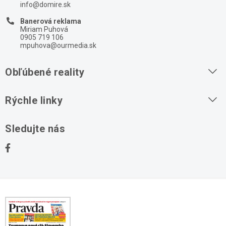
info@domire.sk
Banerová reklama
Miriam Puhová
0905 719 106
mpuhova@ourmedia.sk
Obľúbené reality
Byty na prenájom
Rýchle linky
Byty na predaj
O nás
Sledujte nás
Domy na predaj
Kontakt
Stavebné pozemky
Ochrana osobných údajov
Kancelárie na prenájom