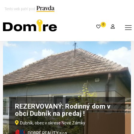
Tento web patrí pod
0
REZERVOVANÝ: Rodinný dom v
obci Dubník na predaj !
Dubník, obec v okrese Nové Zámky
DOBRÉ REALITY s.r.o.