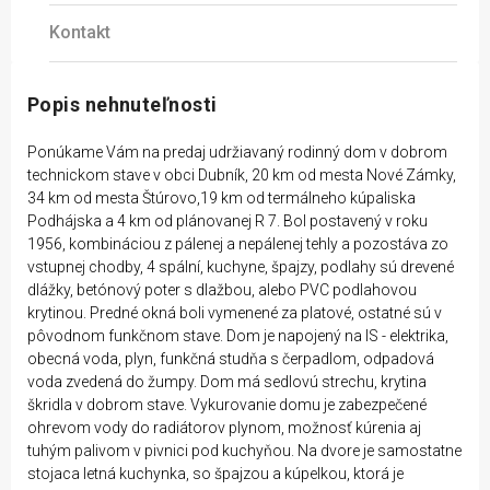
Kontakt
Popis nehnuteľnosti
Ponúkame Vám na predaj udržiavaný rodinný dom v dobrom
technickom stave v obci Dubník, 20 km od mesta Nové Zámky,
34 km od mesta Štúrovo,19 km od termálneho kúpaliska
Podhájska a 4 km od plánovanej R 7. Bol postavený v roku
1956, kombináciou z pálenej a nepálenej tehly a pozostáva zo
vstupnej chodby, 4 spální, kuchyne, špajzy, podlahy sú drevené
dlážky, betónový poter s dlažbou, alebo PVC podlahovou
krytinou. Predné okná boli vymenené za platové, ostatné sú v
pôvodnom funkčnom stave. Dom je napojený na IS - elektrika,
obecná voda, plyn, funkčná studňa s čerpadlom, odpadová
voda zvedená do žumpy. Dom má sedlovú strechu, krytina
škridla v dobrom stave. Vykurovanie domu je zabezpečené
ohrevom vody do radiátorov plynom, možnosť kúrenia aj
tuhým palivom v pivnici pod kuchyňou. Na dvore je samostatne
stojaca letná kuchynka, so špajzou a kúpelkou, ktorá je