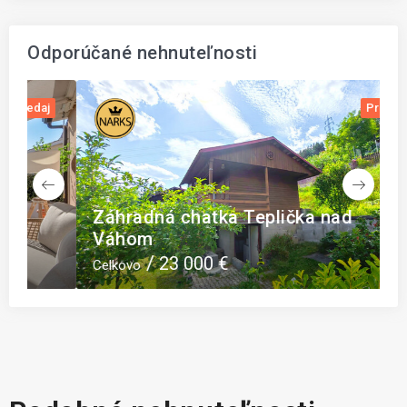
Odporúčané nehnuteľnosti
j
Predaj
Záhradná chatka Teplička nad
Z
Váhom
b
23 000 €
Celkovo
C