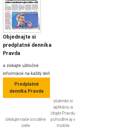
Objednajte si
predplatné denníka
Pravda
a získajte užitočné
informácie na každý deň
Predplatné
denníka Pravda
stiahnite si
aplikáciu a
čítajte Pravdu
sledujte naše sociálne
pohodlne aj v
siete
mobile