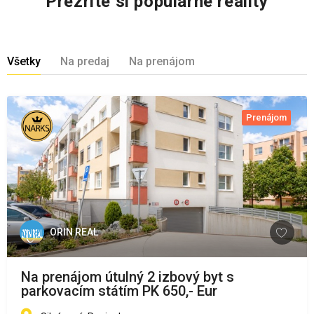
Prezrite si populárne reality
Všetky
Na predaj
Na prenájom
Prenájom
ORIN REAL
Na prenájom útulný 2 izbový byt s
parkovacím státím PK 650,- Eur