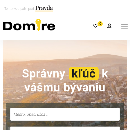
Tento web patrí pod
0
Správny
kľúč
k
vášmu bývaniu