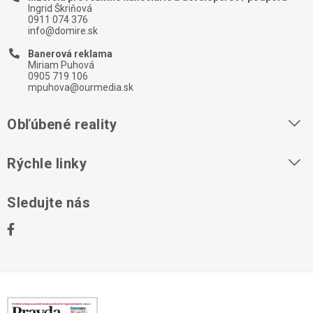
Ingrid Škriňová
0911 074 376
info@domire.sk
Banerová reklama
Miriam Puhová
0905 719 106
mpuhova@ourmedia.sk
Obľúbené reality
Byty na prenájom
Rýchle linky
Byty na predaj
O nás
Sledujte nás
Domy na predaj
Kontakt
Stavebné pozemky
Ochrana osobných údajov
Kancelárie na prenájom