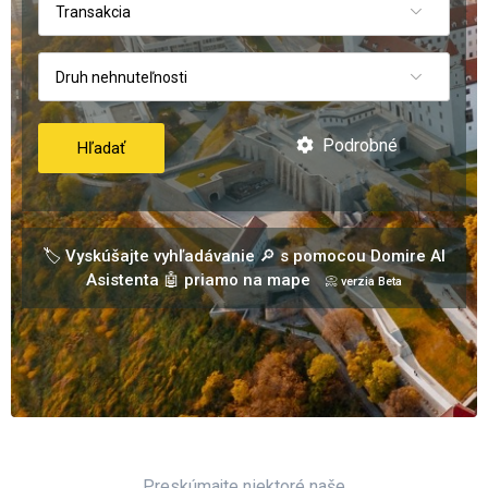
Transakcia
Druh nehnuteľnosti
Podrobné
Hľadať
🏷️ Vyskúšajte vyhľadávanie 🔎 s pomocou Domire AI
Asistenta 🤖 priamo na mape
📀 verzia Beta
Preskúmajte niektoré naše