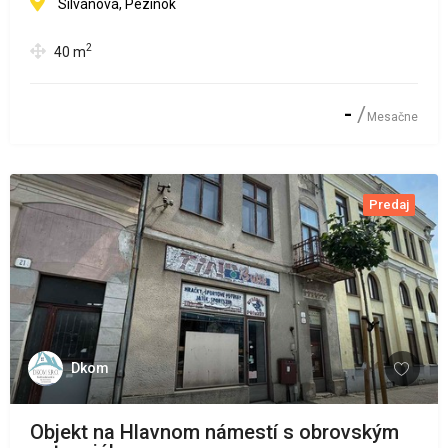
Silvánová, Pezinok
2
40
m
-
Mesačne
Predaj
Dkom
Objekt na Hlavnom námestí s obrovským