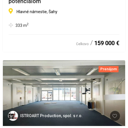
potenciálom
Hlavné námestie, Šahy
2
333
m
159 000 €
Celkovo
Prenájom
ISTROART Production, spol. s r.o.