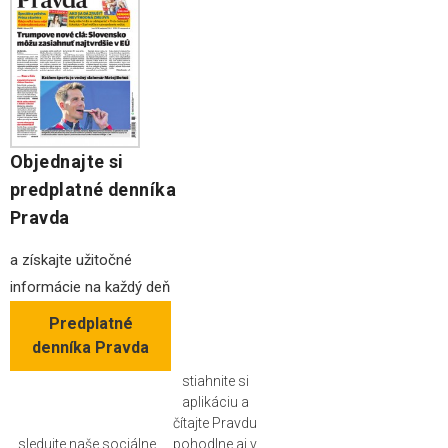
Objednajte si
predplatné denníka
Pravda
a získajte užitočné
informácie na každý deň
Predplatné
denníka Pravda
stiahnite si
aplikáciu a
čítajte Pravdu
sledujte naše sociálne
pohodlne aj v