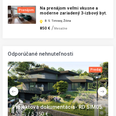
Na prenájom veľmi vkusne a
Prenájom
moderne zariadený 3-izbový byt.
B. S. Timravy, Žilina
850 €
Mesačne
Odporúčané nehnuteľnosti
daj
Predaj
Slnečný stavebný pozemok v Malých
05
Bieliciach- znížená cena
109 494 €
Celkovo