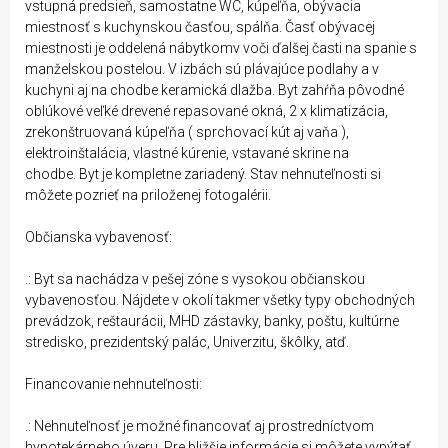
vstupná predsieň, samostatne WC, kúpeľňa, obývacia
miestnosť s kuchynskou časťou, spálňa. Časť obývacej
miestnosti je oddelená nábytkomv voči ďalšej časti na spanie s
manželskou postelou. V izbách sú plávajúce podlahy a v
kuchyni aj na chodbe keramická dlažba. Byt zahŕňa pôvodné
oblúkové veľké drevené repasované okná, 2 x klimatizácia,
zrekonštruovaná kúpeľňa ( sprchovací kút aj vaňa ),
elektroinštalácia, vlastné kúrenie, vstavané skrine na
chodbe. Byt je kompletne zariadený. Stav nehnuteľnosti si
môžete pozrieť na priloženej fotogalérii.
Občianska vybavenosť:
.: Byt sa nachádza v pešej zóne s vysokou občianskou
vybavenosťou. Nájdete v okolí takmer všetky typy obchodných
prevádzok, reštaurácii, MHD zástavky, banky, poštu, kultúrne
stredisko, prezidentský palác, Univerzitu, škôlky, atď.
Financovanie nehnuteľnosti:
.: Nehnuteľnosť je možné financovať aj prostredníctvom
hypotekárneho úveru. Pre bližšie informácie si môžete vypýtať