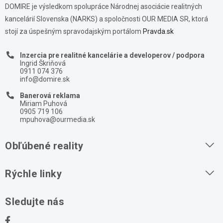
DOMIRE je výsledkom spolupráce Národnej asociácie realitných
kancelárií Slovenska (NARKS) a spoločnosti OUR MEDIA SR, ktorá
stojí za úspešným spravodajským portálom
Pravda.sk
Inzercia pre realitné kancelárie a developerov / podpora
Ingrid Škriňová
0911 074 376
info@domire.sk
Banerová reklama
Miriam Puhová
0905 719 106
mpuhova@ourmedia.sk
Obľúbené reality
Byty na prenájom
Rýchle linky
Byty na predaj
O nás
Sledujte nás
Domy na predaj
Kontakt