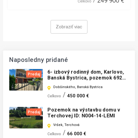
249 900 €
Celkovo
Zobraziť viac
Naposledny pridané
6- izbový rodinný dom, Karlovo,
Predaj
Banská Bystrica, pozemok 692
m2
Dobšinského, Banská Bystrica
450 000 €
Celkovo
Pozemok na výstavbu domu v
Predaj
Terchovej ID: N004-14-LEMI
Vršek, Terchová
66 000 €
Celkovo