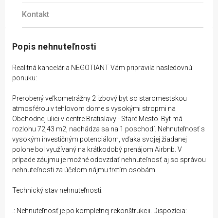
Kontakt
Popis nehnuteľnosti
Realitná kancelária NEGOTIANT Vám pripravila nasledovnú
ponuku:
Prerobený veľkometrážny 2 izbový byt so staromestskou
atmosférou v tehlovom dome s vysokými stropmi na
Obchodnej ulici v centre Bratislavy - Staré Mesto. Byt má
rozlohu 72,43 m2, nachádza sa na 1 poschodí. Nehnuteľnosť s
vysokým investičným potenciálom, vďaka svojej žiadanej
polohe bol využívaný na krátkodobý prenájom Airbnb. V
prípade záujmu je možné odovzdať nehnuteľnosť aj so správou
nehnuteľnosti za účelom nájmu tretím osobám.
Technický stav nehnuteľnosti:
.: Nehnuteľnosť je po kompletnej rekonštrukcii. Dispozícia: