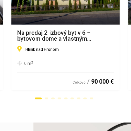
Na predaj 2-izbový byt v 6 –
bytovom dome a vlastným
pozemkom
Hliník nad Hronom
2
0
m
90 000 €
Celkovo