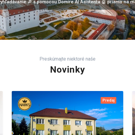
 vyhľadávanie 🔎 s pomocou Domire AI Asistenta 🤖 priamo na 
Preskúmajte niektoré naše
Novinky
Predaj