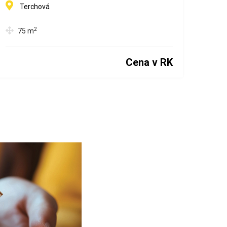
Terchová
2
75
m
Cena v RK