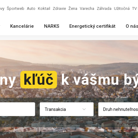
ávy
Športweb
Auto
Koktail
Zdravie
Žena
Varecha
Záhrada
Užitočná
TV 
Kancelárie
NARKS
Energetický certifikát
O ná
vny
kľúč
k vášmu bý
Transakcia
Druh nehnuteľnos