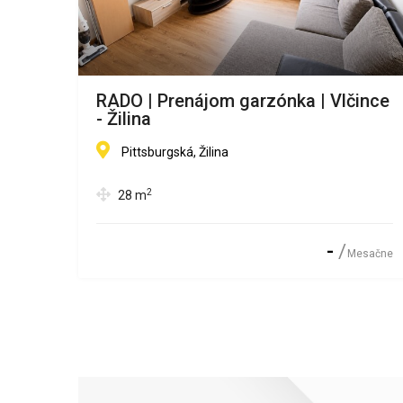
RADO | Prenájom garzónka | Vlčince
- Žilina
Pittsburgská, Žilina
2
28
m
00 €
-
Mesačne