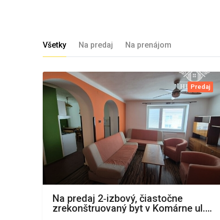
Všetky
Na predaj
Na prenájom
Predaj
Na predaj 2‑izbový, čiastočne
zrekonštruovaný byt v Komárne ul.
Zváračská