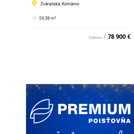
Zváračská, Komárno
2
59,38
m
78 900 €
Celkovo