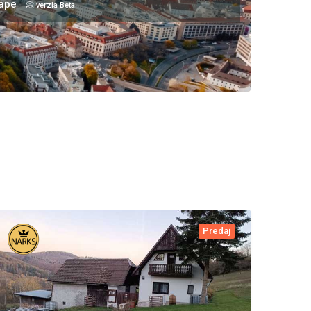
mape
📀 verzia Beta
Predaj