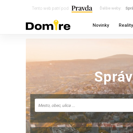
Tento web patrí pod
Ďalšie weby:
Spr
Novinky
Reality
Sprá