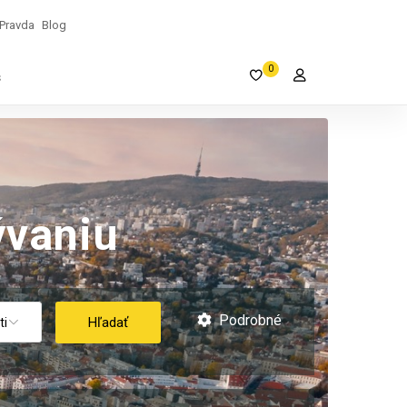
Pravda
Blog
0
s
vaniu
Podrobné
Hľadať
ti