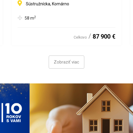
Sústružnícka, Komárno
2
58
m
87 900 €
Celkovo
Zobraziť viac