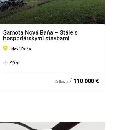
Samota Nová Baňa – Štále s
2-iz
hospodárskymi stavbami
Čad
Nová Baňa
M
2
90
m
4
110 000 €
Celkovo