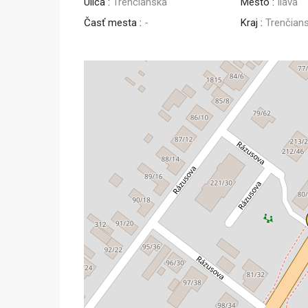
Ulica :
Trenčianska
Mesto :
Ilava
Časť mesta :
-
Kraj :
Trenčian