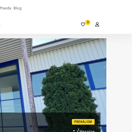
Pravda
Blog
0
s
PRENÁJOM
-
Mesačne