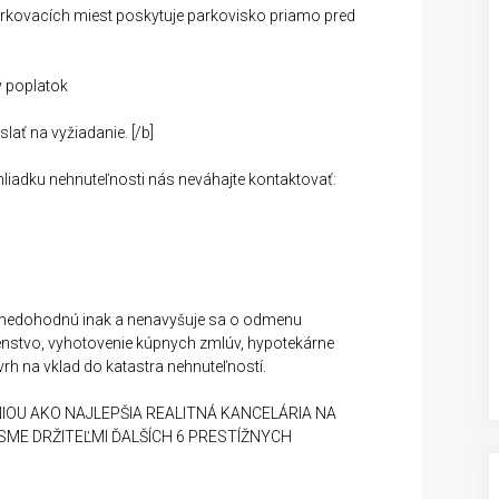
parkovacích miest poskytuje parkovisko priamo pred
ý poplatok
ať na vyžiadanie. [/b]
hliadku nehnuteľnosti nás neváhajte kontaktovať:
y nedohodnú inak a nenavyšuje sa o odmenu
denstvo, vyhotovenie kúpnych zmlúv, hypotekárne
h na vklad do katastra nehnuteľností.
IOU AKO NAJLEPŠIA REALITNÁ KANCELÁRIA NA
SME DRŽITEĽMI ĎALŠÍCH 6 PRESTÍŽNYCH