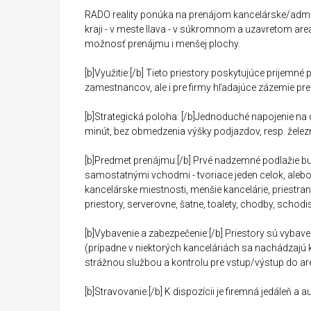
RADO reality ponúka na prenájom kancelárske/admi
kraji - v meste Ilava - v súkromnom a uzavretom are
možnosť prenájmu i menšej plochy.
[b]Využitie:[/b] Tieto priestory poskytujúce prijemné
zamestnancov, ale i pre firmy hľadajúce zázemie pr
[b]Strategická poloha: [/b]Jednoduché napojenie na d
minút, bez obmedzenia výšky podjazdov, resp. železni
[b]Predmet prenájmu:[/b] Prvé nadzemné podlažie b
samostatnými vchodmi - tvoriace jeden celok, alebo 
kancelárske miestnosti, menšie kancelárie, priestra
priestory, serverovne, šatne, toalety, chodby, schodis
[b]Vybavenie a zabezpečenie:[/b] Priestory sú vybave
(prípadne v niektorých kanceláriách sa nachádzajú
strážnou službou a kontrolu pre vstup/výstup do ar
[b]Stravovanie:[/b] K dispozícii je firemná jedáleň