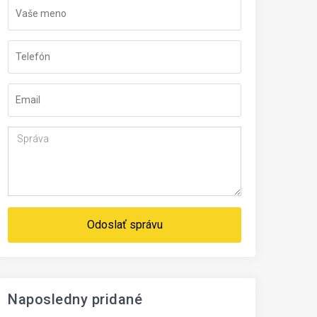
Odoslať správu
Naposledny pridané