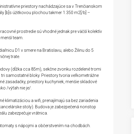
nistratívne priestory nachádzajúce sa v Trenčianskom
ály [b]s úžitkovou plochou takmer 1.350 m2[/b] –
 pracovné prostredie sú vhodné jednak pre väčší kolektív
e menší team.
iaľnicu D1 v smere na Bratislavu, alebo Žilinu do 5
čnej trate.
udovy (dĺžka cca 85m), sekčne zvonku rozdelené tromi
tri samostatné bloky. Priestory tvoria veľkometrážne
nné zasadačky, priestory kuchyniek, menšie skladové
ko /výťah nie je/.
né klimatizáciou a wifi, prenajímajú sa bez zariadenia
 kancelárske stoly). Budova je zabezpečená nonstop
eálu zabezpečuje vrátnica.
 a automaty s nápojmi a občerstvením na chodbách.