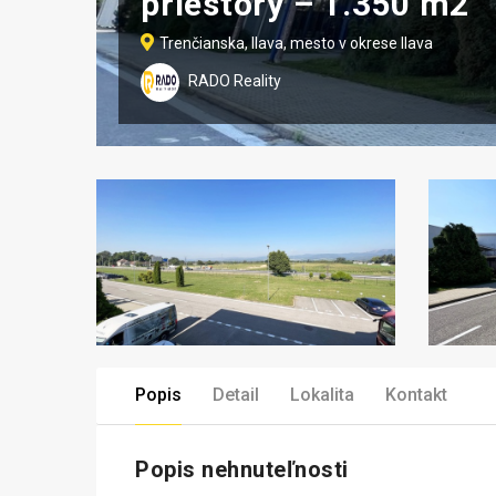
priestory – 1.350 m2
Trenčianska, Ilava, mesto v okrese Ilava
RADO Reality
Popis
Detail
Lokalita
Kontakt
Popis nehnuteľnosti