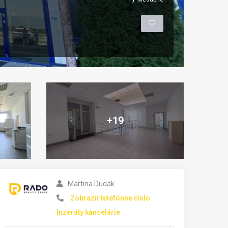
+19
Martina Dudák
Zobraziť telefónne číslo
Inzeráty kancelárie