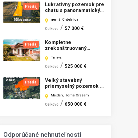
Lukratívny pozemok pre
Predaj
chatu s panoramatickým
výhľadom
nemá, Chtelnica
57 000 €
Celkovo
Kompletne
Predaj
zrekonštruovaný
rodinný dom s garážou a
Trnava
bazénom vo
vyhľadávanej lokalite
525 000 €
Celkovo
Modranky
Veľký stavebný
Predaj
priemyselný pozemok v
doline pod Karpatami
Majdan, Horné Orešany
650 000 €
Celkovo
Odporúčané nehnuteľnosti