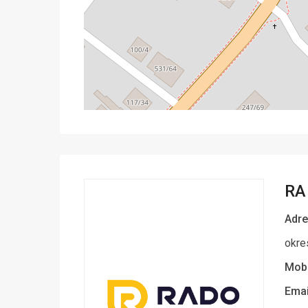
RA
Adre
okre
Mobi
Emai