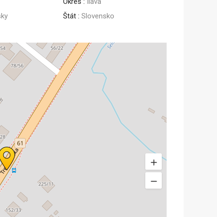
Okres :
Ilava
sky
Štát :
Slovensko