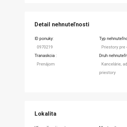
Predaj
Detail nehnuteľnosti
ID ponuky:
Typ nehnuteľno
0970219
Priestory pre
Tranaskcia :
Druh nehnuteľn
Prenájom
Kancelárie, a
priestory
Lokalita