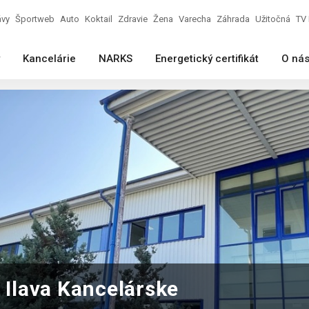
ávy
Športweb
Auto
Koktail
Zdravie
Žena
Varecha
Záhrada
Užitočná
TV 
Kancelárie
NARKS
Energetický certifikát
O ná
Ilava Kancelárske