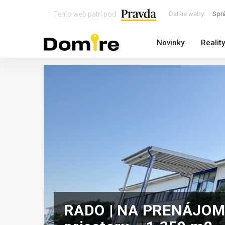
Tento web patrí pod
Ďalšie weby:
Spr
Novinky
Reality
RADO | NA PRENÁJOM 