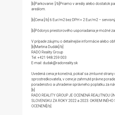
[b]Parkovanie: [/b]Priamo v areály alebo dostatok 
areálom.
[b]Cena:[/b] 6 Eur/m2 bez DPH + 2 Eur/m2 – servisn
[b]Pôdorys priestorového usporiadania je možné zasl
V prípade záujmu o detailnejšie informácie alebo ob
[b]Martina Dudák[/b]
RADO Reality Group
Tel: +421 948 259 003
E-mail: dudak@radoreality.sk
Uvedená cena je konečná, pokiaľ sa zmluvné stran
sprostredkovateľa, v cene je zahrnuté právne pora
poradenstvo a uhradenie správneho poplatku za návr
[b]
RADO REALITY GROUP JE OCENENÁ REALITNOU ÚN
SLOVENSKU ZA ROKY 2022 a 2023. OKREM INÉHO 
OCENENÍ[/b].