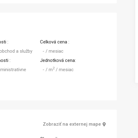
Predaj
Predaj
sti :
Celková cena :
 obchod a služby
- / mesiac
osti :
Jednotková cena:
2
dministratívne
- / m
/ mesiac
Zobraziť na externej mape