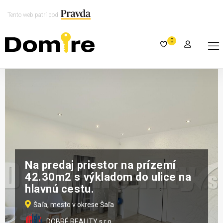
Tento web patrí pod
0
Na predaj priestor na prízemí
42.30m2 s výkladom do ulice na
hlavnú cestu.
Šaľa, mesto v okrese Šaľa
DOBRÉ REALITY s.r.o.