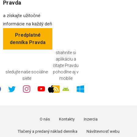
Pravda
a získajte užitočné
informácie na každý deň
Predplatné
denníka Pravda
stiahnite si
aplikáciu a
čítajte Pravdu
sledujte naše sociálne
pohodlne aj v
siete
mobile
O nás
Kontakty
Inzercia
Tlačený a predaný náklad denníka
Návštevnosť webu