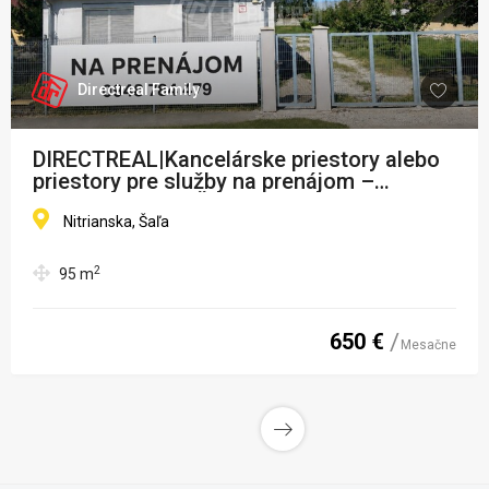
Directreal Family
DIRECTREAL|Kancelárske priestory alebo
priestory pre služby na prenájom –
Nitrianska ulica, Šaľa
Nitrianska, Šaľa
2
95
m
650 €
Mesačne