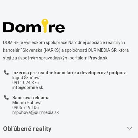
DOMIRE je výsledkom spolupráce Národnej asociácie realitných
kancelárií Slovenska (NARKS) a spoločnosti OUR MEDIA SR, ktorá
stojí za úspešným spravodajským portálom
Pravda.sk
Inzercia pre realitné kancelárie a developerov / podpora
Ingrid Škriňová
0911 074 376
info@domire.sk
Banerová reklama
Miriam Puhová
0905 719 106
mpuhova@ourmedia.sk
Obľúbené reality