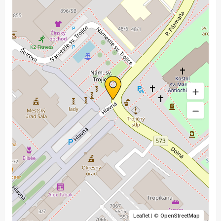
Leaflet
| ©
OpenStreetMap