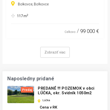
Bolkovce, Boľkovce
2
117
m
99 000 €
Celkovo
Zobraziť viac
Naposledny pridané
PREDANÉ !!! POZEMOK v obci
Predaj
LÚČKA, okr. Svidník 1050m2
Lúčka
Cena v RK