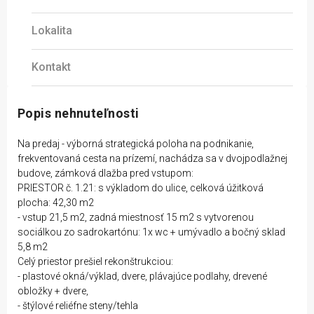
Lokalita
Kontakt
Popis nehnuteľnosti
Na predaj - výborná strategická poloha na podnikanie,
frekventovaná cesta na prízemí, nachádza sa v dvojpodlažnej
budove, zámková dlažba pred vstupom:
PRIESTOR č. 1.21: s výkladom do ulice, celková úžitková
plocha: 42,30 m2
- vstup 21,5 m2, zadná miestnosť 15 m2 s vytvorenou
sociálkou zo sadrokartónu: 1x wc + umývadlo a bočný sklad
5,8 m2
Celý priestor prešiel rekonštrukciou:
- plastové okná/výklad, dvere, plávajúce podlahy, drevené
obložky + dvere,
- štýlové reliéfne steny/tehla