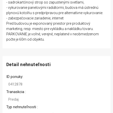
- sadrokartónový strop so zapustenými svetlami,
- vykurovanie panelovými radiátormi, budova má ústrednú
plynovú kotolňu s predprípravou pre alternatívne vykurovanie.
- zabezpečovacie zariadenie, internet
Pred budovou je exponovaný priestor pre produktový
marketing, resp. miesto pre vykládku a nakládku tovaru.
PARKOVANIE je voľné, verejné, neplatené v neobmedzenom
počte je 60m od objektu.
Detail nehnuteľnosti
ID ponuky:
0412878
Tranaskcia :
Predaj
Typ nehnuteľnosti :