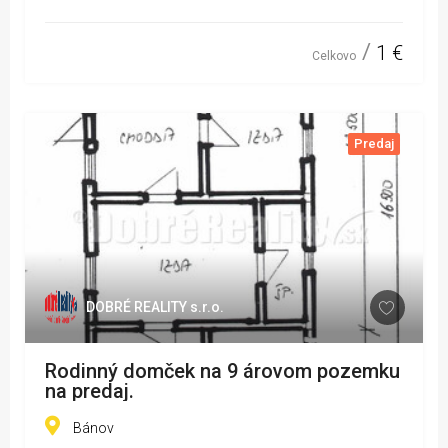
1 €
Celkovo
Predaj
DOBRÉ REALITY s.r.o.
Rodinný domček na 9 árovom pozemku
na predaj.
Bánov