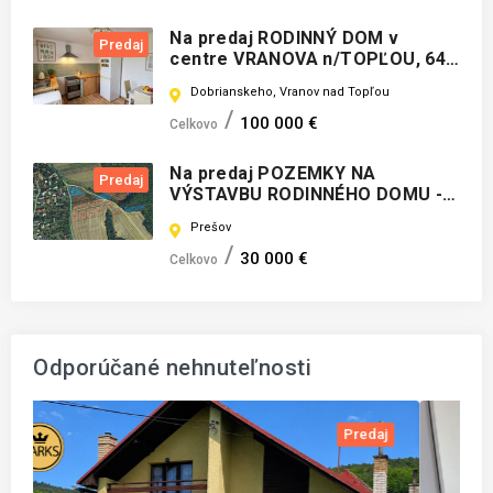
Na predaj RODINNÝ DOM v
Predaj
centre VRANOVA n/TOPĽOU, 646
m²
Dobrianskeho, Vranov nad Topľou
100 000 €
Celkovo
Na predaj POZEMKY NA
Predaj
VÝSTAVBU RODINNÉHO DOMU -
len 15 min od Prešova, DALETICE
Prešov
30 000 €
Celkovo
Odporúčané nehnuteľnosti
j
Prenájom