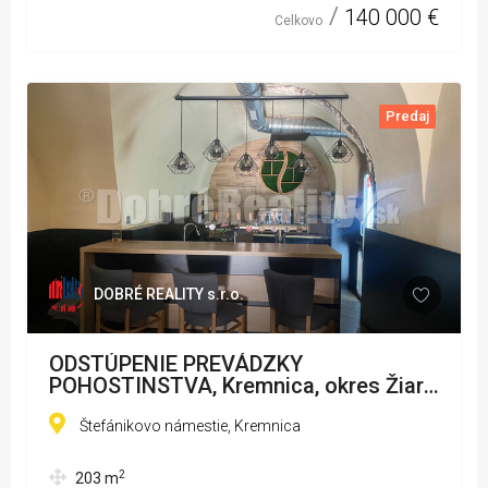
140 000 €
Celkovo
Predaj
DOBRÉ REALITY s.r.o.
ODSTÚPENIE PREVÁDZKY
POHOSTINSTVA, Kremnica, okres Žiar
nad Hronom
Štefánikovo námestie, Kremnica
2
203
m