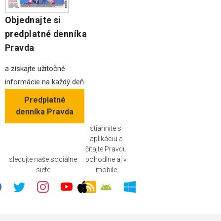
Objednajte si
predplatné denníka
Pravda
a získajte užitočné
informácie na každý deň
Predplatné
denníka Pravda
stiahnite si
aplikáciu a
čítajte Pravdu
sledujte naše sociálne
pohodlne aj v
siete
mobile