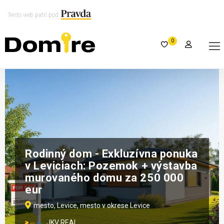
Tento web patrí pod
0
Rodinný dom - Exkluzívna ponuka
v Leviciach: Pozemok + výstavba
murovaného domu za 250 000
eur
mesto, Levice, mesto v okrese Levice
JKV REAL