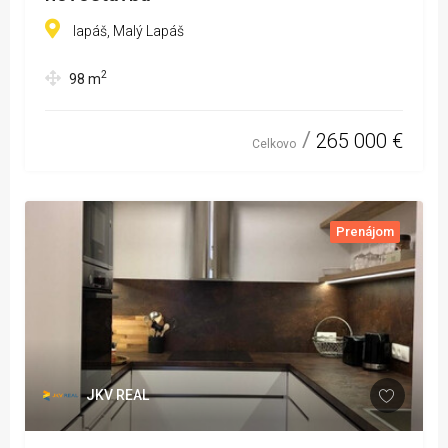
lapáš, Malý Lapáš
2
98
m
265 000 €
Celkovo
Prenájom
JKV REAL