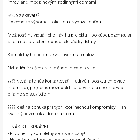
intraviláne, medzi novými rodinnými domami
✅ Čo získavate?
Pozemok s výbornou lokalitou a vybavenosťou
Možnosť individuálneho návrhu projektu – po kúpe pozemku si
spolu so staviteľom dohodnete všetky detaily
Kompletný holodom z kvalitných materiálov
Netradičné riešenie v tradičnom meste Levice.
???? Neváhajte nás kontaktovať – radi vám poskytneme viac
informácií, prejdeme možnosti financovania a spojíme vás
priamo so staviteľom.
???? Ideálna ponuka pre tých, ktorí nechcú kompromisy – len
kvalitný pozemok a dom na mieru.
U NÁS STE SPRÁVNE:
- Prvotriedny kompletný servis a služby!
- Na našom webe nájdete stovky nehnuteľností!