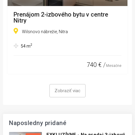
Prenájom 2-izbového bytu v centre
Nitry
Wilsnovo nábrežie, Nitra
2
54
m
740 €
Mesačne
Zobraziť viac
Naposledny pridané
EXKLUZÍVNE - Na predaj 3-izbový