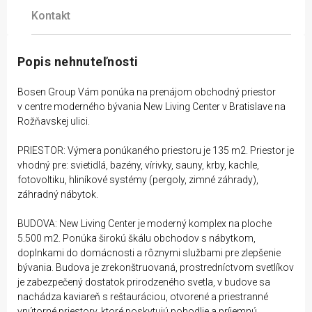
Kontakt
Popis nehnuteľnosti
Bosen Group Vám ponúka na prenájom obchodný priestor
v centre moderného bývania New Living Center v Bratislave na
Rožňavskej ulici.
PRIESTOR: Výmera ponúkaného priestoru je 135 m2. Priestor je
vhodný pre: svietidlá, bazény, vírivky, sauny, krby, kachle,
fotovoltiku, hliníkové systémy (pergoly, zimné záhrady),
záhradný nábytok.
BUDOVA: New Living Center je moderný komplex na ploche
5.500 m2. Ponúka širokú škálu obchodov s nábytkom,
doplnkami do domácnosti a rôznymi službami pre zlepšenie
bývania. Budova je zrekonštruovaná, prostredníctvom svetlíkov
je zabezpečený dostatok prirodzeného svetla, v budove sa
nachádza kaviareň s reštauráciou, otvorené a priestranné
vnútorné priestory, ktoré poskytujú pohodlie a príjemnú