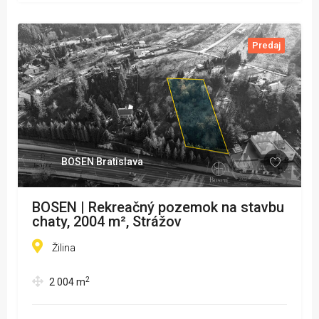
Predaj
BOSEN Bratislava
BOSEN | Rekreačný pozemok na stavbu
chaty, 2004 m², Strážov
Žilina
2
2 004
m