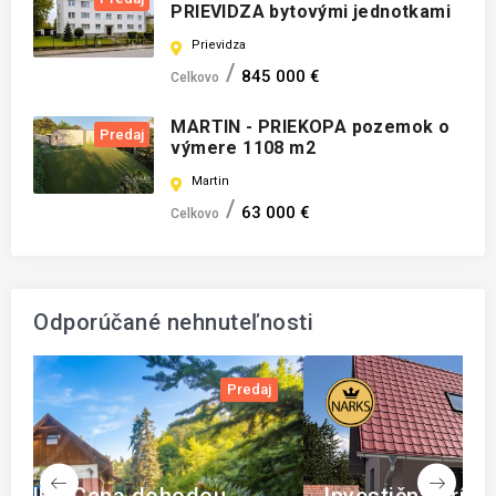
PRIEVIDZA bytovými jednotkami
Prievidza
845 000 €
Celkovo
MARTIN - PRIEKOPA pozemok o
Predaj
výmere 1108 m2
Martin
63 000 €
Celkovo
Odporúčané nehnuteľnosti
j
Predaj
S