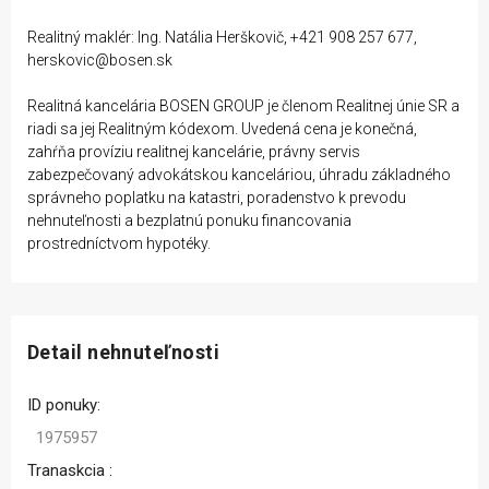
Realitný maklér: Ing. Natália Herškovič, +421 908 257 677,
herskovic@bosen.sk
Realitná kancelária BOSEN GROUP je členom Realitnej únie SR a
riadi sa jej Realitným kódexom. Uvedená cena je konečná,
zahŕňa províziu realitnej kancelárie, právny servis
zabezpečovaný advokátskou kanceláriou, úhradu základného
správneho poplatku na katastri, poradenstvo k prevodu
nehnuteľnosti a bezplatnú ponuku financovania
prostredníctvom hypotéky.
Detail nehnuteľnosti
ID ponuky:
1975957
Tranaskcia :