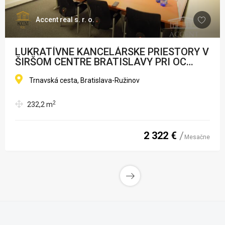
Accent real s. r. o.
LUKRATÍVNE KANCELÁRSKE PRIESTORY V
ŠIRŠOM CENTRE BRATISLAVY PRI OC
AVION
Trnavská cesta, Bratislava-Ružinov
2
232,2
m
2 322 €
Mesačne