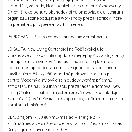
atmosféru, záhrada, ktorá poskytuje priestor pre rôzne eventy.
Okrem širokej ponuky obchodov si nájomcovia, ale aj centrum,
organizujú rôzne podujatia a workshopy pre zákazníkov, ktoré
im pomáhajú pri výbere a návrhu interiéru.
PARKOVANIE: Bezprolémové parkovanie v areáli centra.
LOKALITA: New Living Center sídli na Rožňavskej ulici
v Bratislave v blízkosti hlavnej dopravnej tepny, čo zaisťuje ľahký
prístup pre návštevníkov. Nachádza na výhodnej lokalite s
dobrou dostupnosťou autom aj verejnou dopravou, pričom
návštevníci môžu využiť pohodlné parkovanie priamo pri
centre. Moderný a štýlový dizajn budovy vytvára príjemnú
atmosféru na nákup a inšpiráciu pre zariadenie domova. New
Living Center je ideálnym miestom pre všetkých, ktorí hľadajú
kvalitné a štýlové riešenia pre svoj domov, s dôrazom na dizajn,
komfort a funkčnosť.
CENA: nájom 14,50 eur/m2/mesiac + energie 2,17
eur/m2/mesiac + služby spojené s nájmom 2 eur/m2/mesiac.
Ceny nájmu sú uvedené bez DPH.