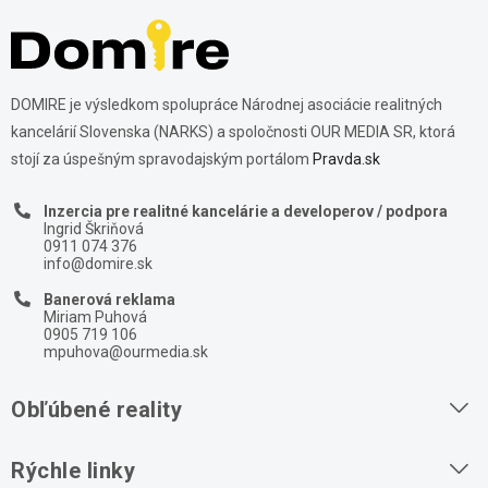
DOMIRE je výsledkom spolupráce Národnej asociácie realitných
kancelárií Slovenska (NARKS) a spoločnosti OUR MEDIA SR, ktorá
stojí za úspešným spravodajským portálom
Pravda.sk
Inzercia pre realitné kancelárie a developerov / podpora
Ingrid Škriňová
0911 074 376
info@domire.sk
Banerová reklama
Miriam Puhová
0905 719 106
mpuhova@ourmedia.sk
Obľúbené reality
Byty na prenájom
Rýchle linky