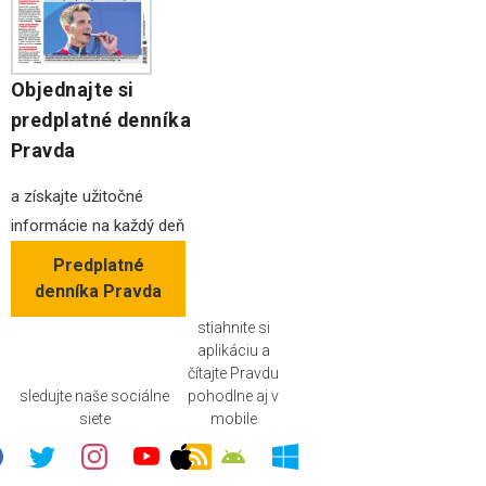
Objednajte si
predplatné denníka
Pravda
a získajte užitočné
informácie na každý deň
Predplatné
denníka Pravda
stiahnite si
aplikáciu a
čítajte Pravdu
sledujte naše sociálne
pohodlne aj v
siete
mobile