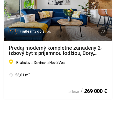
FinReality go s.r.o.
Predaj moderný kompletne zariadený 2-
izbový byt s príjemnou lodžiou, Bory,
Bratislava
Bratislava-Devínska Nová Ves
2
56,61
m
269 000 €
Celkovo