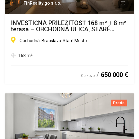
FinReality go s.r.o.
INVESTIČNÁ PRÍLEŽITOSŤ 168 m² + 8 m²
terasa – OBCHODNÁ ULICA, STARÉ
MESTO, BRATISLAVA I
Obchodná, Bratislava-Staré Mesto
2
168
m
650 000 €
Celkovo
Predaj