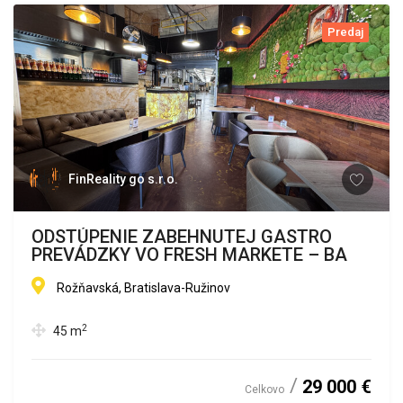
Predaj
FinReality go s.r.o.
ODSTÚPENIE ZABEHNUTEJ GASTRO
PREVÁDZKY VO FRESH MARKETE – BA
Rožňavská, Bratislava-Ružinov
2
45
m
29 000 €
Celkovo