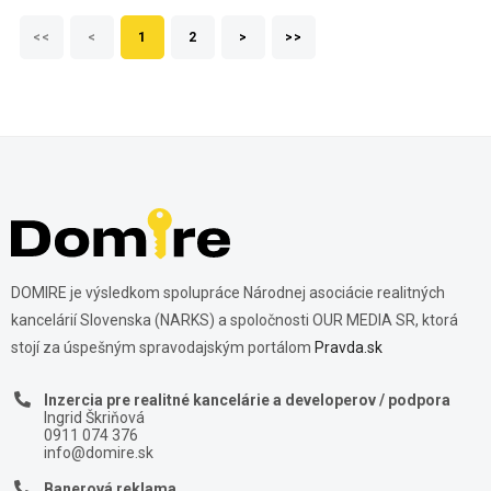
<<
<
1
2
>
>>
DOMIRE je výsledkom spolupráce Národnej asociácie realitných
kancelárií Slovenska (NARKS) a spoločnosti OUR MEDIA SR, ktorá
stojí za úspešným spravodajským portálom
Pravda.sk
Inzercia pre realitné kancelárie a developerov / podpora
Ingrid Škriňová
0911 074 376
info@domire.sk
Banerová reklama