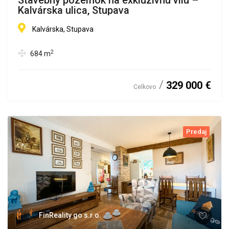
Stavebný pozemok na exkluzívnu vilu –
Kalvárska ulica, Stupava
Kalvárska, Stupava
2
684
m
329 000 €
Celkovo
Predaj
FinReality go s.r.o.