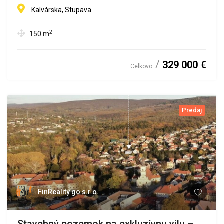
Kalvárska, Stupava
2
150
m
329 000 €
Celkovo
Predaj
FinReality go s.r.o.