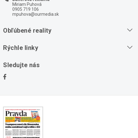
Miriam Puhová
0905 719 106
mpuhova@ourmedia.sk
Obľúbené reality
Byty na prenájom
Rýchle linky
Byty na predaj
O nás
Sledujte nás
Domy na predaj
Kontakt
Stavebné pozemky
Ochrana osobných údajov
Kancelárie na prenájom