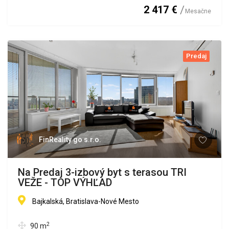
2 417 €
Mesačne
Predaj
FinReality go s.r.o.
Na Predaj 3-izbový byt s terasou TRI
VEŽE - TOP VÝHĽAD
Bajkalská, Bratislava-Nové Mesto
2
90
m