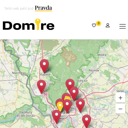
Tento web patrí pod
0