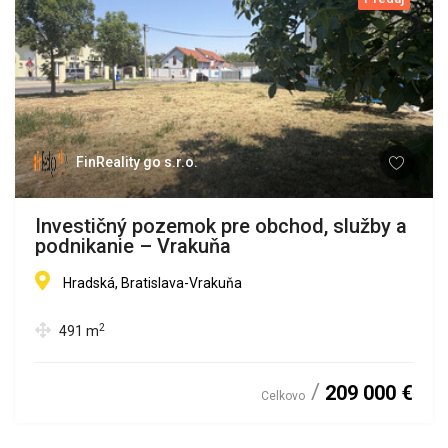
FinReality go s.r.o.
Investičný pozemok pre obchod, služby a
podnikanie – Vrakuňa
Hradská, Bratislava-Vrakuňa
2
491
m
209 000 €
Celkovo