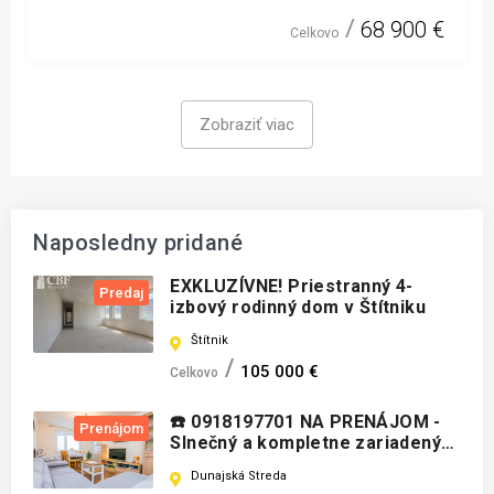
68 900 €
Celkovo
Zobraziť viac
Naposledny pridané
EXKLUZÍVNE! Priestranný 4-
Predaj
izbový rodinný dom v Štítniku
Štítnik
105 000 €
Celkovo
☎️ 0918197701 NA PRENÁJOM -
Prenájom
Slnečný a kompletne zariadený
4-izbový byt s terasou -
Dunajská Streda
Smetanov háj - Dunajská Streda