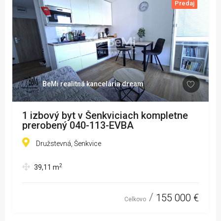
Predaj
BeMi realitná kancelária dream
1 izbový byt v Šenkviciach kompletne
prerobený 040-113-EVBA
Družstevná, Šenkvice
2
39,11
m
155 000 €
Celkovo