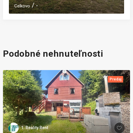
-
Celkovo
C
Podobné nehnuteľnosti
Predaj
1. Reality Rent