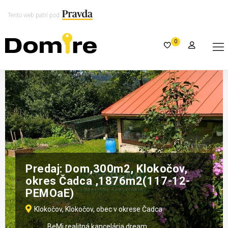
Tento web patrí pod
0
Predaj: Dom,300m2, Klokočov,
okres Čadca ,1876m2(117-12-
PEMOaE)
Klokočov, Klokočov, obec v okrese Čadca
BeMi realitná kancelária dream