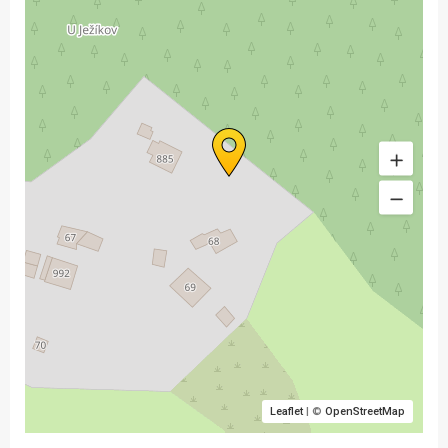
Leaflet
| ©
OpenStreetMap