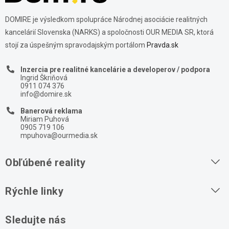
DOMIRE je výsledkom spolupráce Národnej asociácie realitných
kancelárií Slovenska (NARKS) a spoločnosti OUR MEDIA SR, ktorá
stojí za úspešným spravodajským portálom
Pravda.sk
Inzercia pre realitné kancelárie a developerov / podpora
Ingrid Škriňová
0911 074 376
info@domire.sk
Banerová reklama
Miriam Puhová
0905 719 106
mpuhova@ourmedia.sk
Obľúbené reality
Byty na prenájom
Rýchle linky
Byty na predaj
O nás
Sledujte nás
Domy na predaj