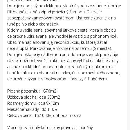
Dom je napojený na elektrinu a vlastnú vodu zo studne, ktorá je
filtrovaná a pitná, odpad je riešený žumpou. Objekt je
zabezpečený kamerovým systémom. Ústredné kúrenie je na
tuhé palivo alebo ekohrášok.
K domu vedie lesná, spevnená štrková cesta, ktorá je obcou
celoročne udržiavaná, ale vhodné je vozidlo s pohonom 4x4 .
Obec má naplánovanú jej rekonštrukciu, ku ktorej zatiaľ
nepristúpila. Parkovanie je možné na pozemku (3 miesta).
Dom je obklopený nádhernou prírodou a pozemok poskytuje
rôzne možnosti využitia ako aj krásny výhľad na okolité vrchy.
Jedná sa o kľudnú polosamotu so zaručeným súkromím a
tichú lokalitu ako stvorenú na relax, únik od mestského zhonu,
celoročné bývanie s možnosťami turistiky či hubárčenia.
Plocha pozemku : 1876m2
Úžitková plocha : cca 300m2
Rozmery domu : cca 9x12m
Mesačné náklady : do 110 €
Celková cena : 157.000€, dohoda možná
V cene je zahrnutý kompletný právny a finančný