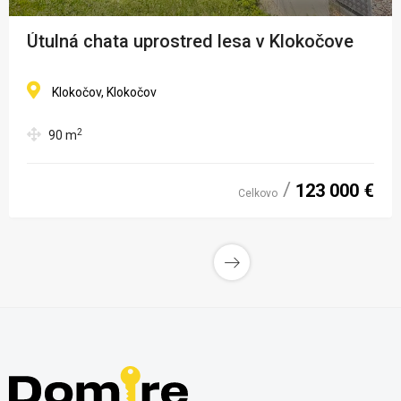
Útulná chata uprostred lesa v Klokočove
Klokočov, Klokočov
2
90
m
123 000 €
Celkovo