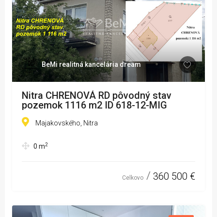
BeMi realitná kancelária dream
Nitra CHRENOVÁ RD pôvodný stav
pozemok 1116 m2 ID 618-12-MIG
Majakovského, Nitra
2
0
m
360 500 €
Celkovo