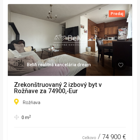
Predaj
BeMi realitná kancelária dream
Zrekonštruovaný 2 izbový byt v
Rožňave za 74900,-Eur
Rožňava
2
0
m
74 900 €
Celkovo