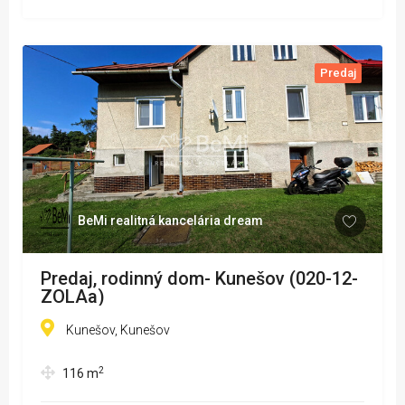
Predaj
BeMi realitná kancelária dream
Predaj, rodinný dom- Kunešov (020-12-
ZOLAa)
Kunešov, Kunešov
2
116
m