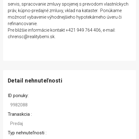
servis, spracovanie zmluvy spojenej s prevodom vlastníckych
práv, kúpno-predajné zmluvy, vklad na kataster. Ponúkame
možnosť vybavenie výhodnejšieho hypotekárneho úveru či
refinancovanie.
Pre bližšie informácie kontakt +421 949 764 406, e-mail:
chrensc@realitybemi.sk.
Detail nehnuteľnosti
ID ponuky:
9982088
Tranaskcia :
Predaj
Typ nehnuteľnosti :