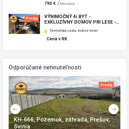
790 €
Mesačne
VÝNIMOČNÝ 4i BYT -
Predaj
EXKLUZÍVNY DOMOV PRI LESE -
ČERMEĽ
Čermeľská cesta, Košice-Sever
Cena v RK
Odporúčané nehnuteľnosti
j
Predaj
Ý
KH-666, Pozemok, záhrada, Prešov,
C
Svinia